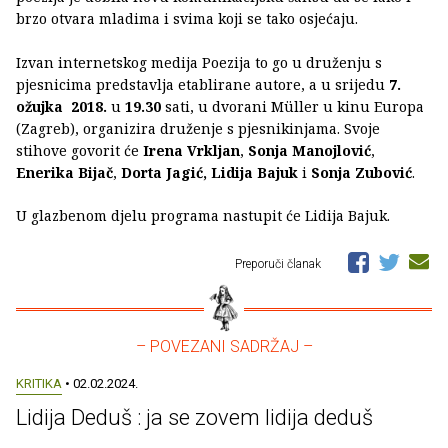
brzo otvara mladima i svima koji se tako osjećaju.
Izvan internetskog medija Poezija to go u druženju s
pjesnicima predstavlja etablirane autore, a u srijedu
7.
ožujka 2018.
u
19.30
sati, u dvorani Müller u kinu Europa
(Zagreb), organizira druženje s pjesnikinjama. Svoje
stihove govorit će
Irena Vrkljan
,
Sonja Manojlović
,
Enerika Bijač
,
Dorta Jagić, Lidija Bajuk
i
Sonja Zubović
.
U glazbenom djelu programa nastupit će Lidija Bajuk.
Preporuči članak
– POVEZANI SADRŽAJ –
KRITIKA
• 02.02.2024.
Lidija Deduš : ja se zovem lidija deduš