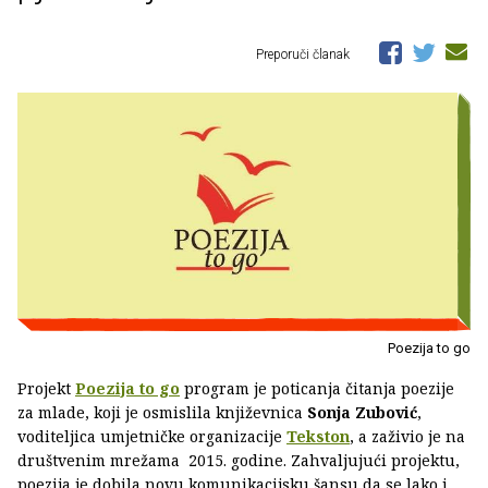
Preporuči članak
Poezija to go
Projekt
Poezija to go
program je poticanja čitanja poezije
za mlade, koji je osmislila književnica
Sonja Zubović
,
voditeljica umjetničke organizacije
Tekston
, a zaživio je na
društvenim mrežama 2015. godine. Zahvaljujući projektu,
poezija je dobila novu komunikacijsku šansu da se lako i