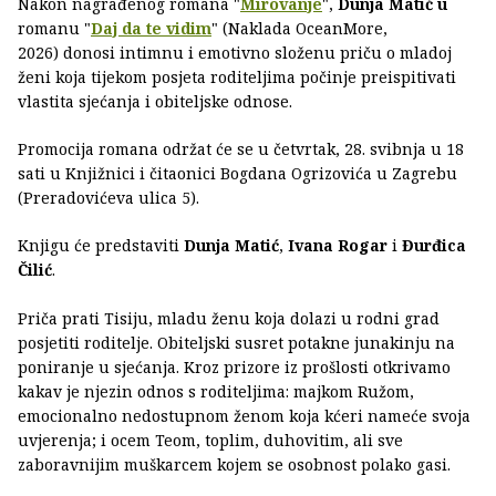
Nakon nagrađenog romana "
Mirovanje
",
Dunja Matić u
romanu "
Daj da te vidim
" (Naklada OceanMore,
2026) donosi intimnu i emotivno složenu priču o mladoj
ženi koja tijekom posjeta roditeljima počinje preispitivati
vlastita sjećanja i obiteljske odnose.
Promocija romana održat će se u četvrtak, 28. svibnja u 18
sati u Knjižnici i čitaonici Bogdana Ogrizovića u Zagrebu
(Preradovićeva ulica 5).
Knjigu će predstaviti
Dunja Matić
,
Ivana Rogar
i
Đurđica
Čilić
.
Priča prati Tisiju, mladu ženu koja dolazi u rodni grad
posjetiti roditelje. Obiteljski susret potakne junakinju na
poniranje u sjećanja. Kroz prizore iz prošlosti otkrivamo
kakav je njezin odnos s roditeljima: majkom Ružom,
emocionalno nedostupnom ženom koja kćeri nameće svoja
uvjerenja; i ocem Teom, toplim, duhovitim, ali sve
zaboravnijim muškarcem kojem se osobnost polako gasi.