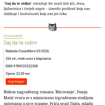
"
Daj da te vidim
" istražuje što znači biti kći, žena,
ljubavnica i čovjek uopće – između prošlosti koja nas
oblikuje i budućnosti koja nas još čeka.
DUNJA MATIĆ
Daj da te vidim
Naklada OceanMore 03/2026.
256 str., meki uvez s klapnama
ISBN 9789533322308
Cijena: 22.00 eur
Kupi knjigu!
Nakon nagrađenog romana 'Mirovanje', Dunja
Matić vraća se s minuciozno izgrađenom studijom
putovanja u srce traume. Priča prati Tisiju, mladu