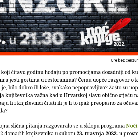
Ure bez cenzur
ci koji čitavu godinu hodaju po promocijama dosadniji od k
miru jesti gostima u restoranima? Čemu uopće razgovor o kn
je, bilo dobro ili loše, svakako nepopravljivo? Zašto su uo
ja književnika važna kad u Hrvatskoj slavu obično stječu 
ju li i književnici čitati ili je li to ipak preopasno za očuva
ila?
rojna slična pitanja razgovaralo se u sklopu programa
Noći
12 domaćih književnika u subotu
23. travnja 2022.
u prost