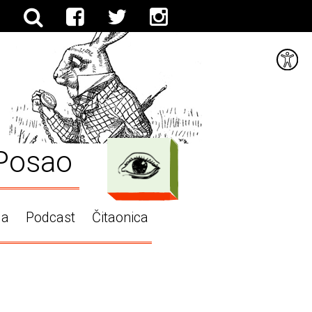
Posao
ga
Podcast
Čitaonica