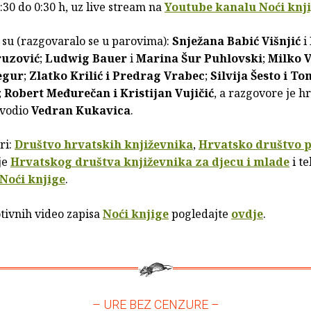
1:30 do 0:30 h, uz live stream na
Youtube kanalu Noći knj
 su (razgovaralo se u parovima):
Snježana Babić Višnjić
i
uzović
;
Ludwig Bauer
i
Marina Šur Puhlovski
;
Milko V
egur
;
Zlatko Krilić i Predrag Vrabec
;
Silvija Šesto i To
;
Robert Međurečan i Kristijan Vujičić
, a razgovore je h
 vodio
Vedran Kukavica
.
ri:
Društvo hrvatskih književnika
,
Hrvatsko društvo p
je
Hrvatskog društva književnika za djecu i mlade
i t
Noći knjige
.
tivnih video zapisa
Noći knjige
pogledajte
ovdje
.
– URE BEZ CENZURE –