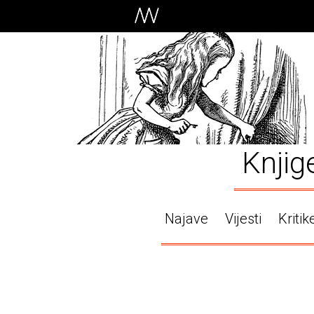
Knjig
Najave
Vijesti
Kritik