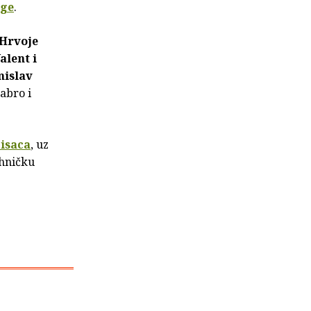
ige
.
Hrvoje
alent i
mislav
rabro i
isaca
, uz
ehničku