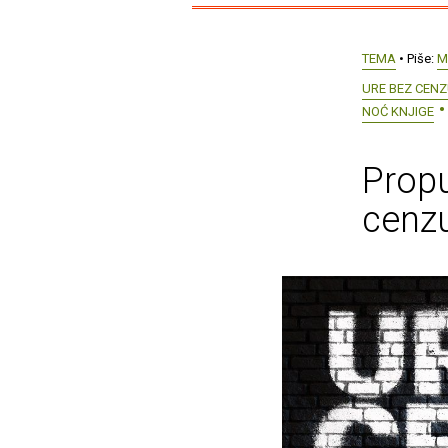
TEMA
• Piše:
M
URE BEZ CEN
NOĆ KNJIGE
Propu
cenzu