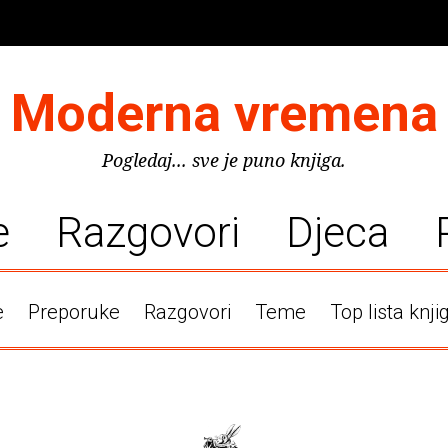
Moderna vremena
Pogledaj... sve je puno knjiga.
e
Razgovori
Djeca
e
Preporuke
Razgovori
Teme
Top lista knji