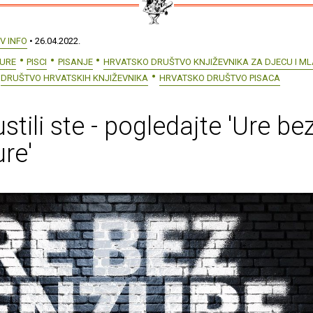
V INFO
• 26.04.2022.
ZURE
PISCI
PISANJE
HRVATSKO DRUŠTVO KNJIŽEVNIKA ZA DJECU I M
DRUŠTVO HRVATSKIH KNJIŽEVNIKA
HRVATSKO DRUŠTVO PISACA
stili ste - pogledajte 'Ure be
re'