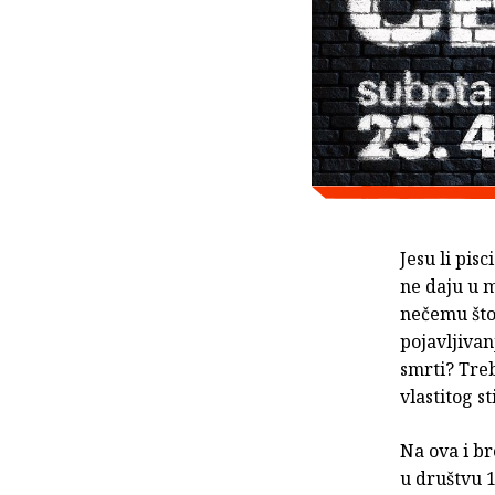
Jesu li pis
ne daju u 
nečemu što 
pojavljivan
smrti? Treba
vlastitog st
Na ova i b
u društvu 