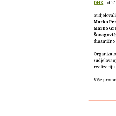
DHK
, od 2
Sudjelovali
Marko Per
Marko Gr
Šovagović
dinamično
Organizato
sudjelovan
realizaciju
Više promo