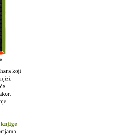
e
uhara koji
jizi,
pće
nakon
nje
 knjige
orijama