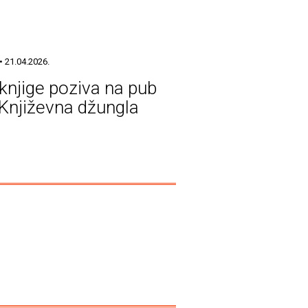
• 21.04.2026.
knjige poziva na pub
 Književna džungla