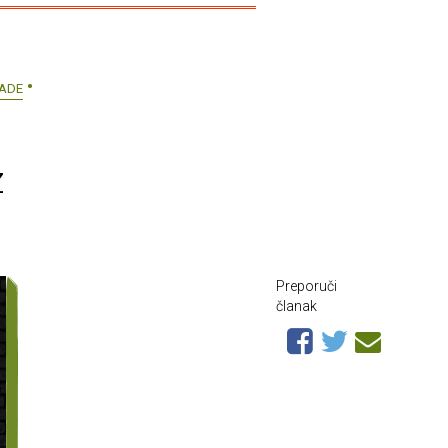
LADE
z
Preporuči
članak