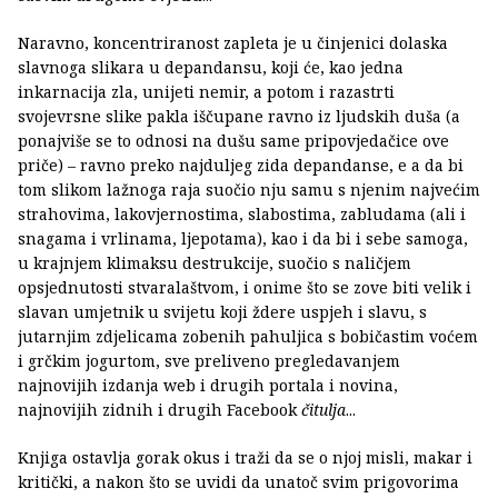
Naravno, koncentriranost zapleta je u činjenici dolaska
slavnoga slikara u depandansu, koji će, kao jedna
inkarnacija zla, unijeti nemir, a potom i razastrti
svojevrsne slike pakla iščupane ravno iz ljudskih duša (a
ponajviše se to odnosi na dušu same pripovjedačice ove
priče) – ravno preko najduljeg zida depandanse, e a da bi
tom slikom lažnoga raja suočio nju samu s njenim najvećim
strahovima, lakovjernostima, slabostima, zabludama (ali i
snagama i vrlinama, ljepotama), kao i da bi i sebe samoga,
u krajnjem klimaksu destrukcije, suočio s naličjem
opsjednutosti stvaralaštvom, i onime što se zove biti velik i
slavan umjetnik u svijetu koji ždere uspjeh i slavu, s
jutarnjim zdjelicama zobenih pahuljica s bobičastim voćem
i grčkim jogurtom, sve preliveno pregledavanjem
najnovijih izdanja web i drugih portala i novina,
najnovijih zidnih i drugih Facebook
čitulja
...
Knjiga ostavlja gorak okus i traži da se o njoj misli, makar i
kritički, a nakon što se uvidi da unatoč svim prigovorima