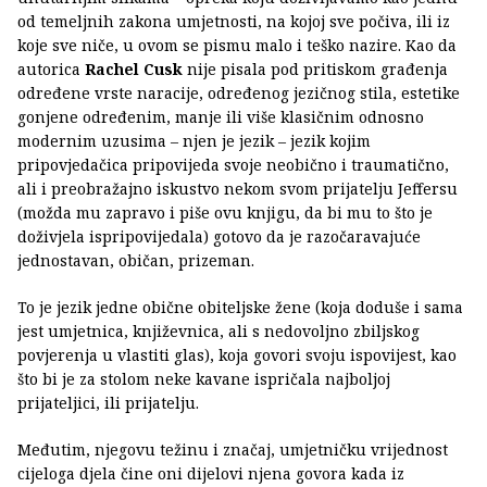
od temeljnih zakona umjetnosti, na kojoj sve počiva, ili iz
koje sve niče, u ovom se pismu malo i teško nazire. Kao da
autorica
Rachel Cusk
nije pisala pod pritiskom građenja
određene vrste naracije, određenog jezičnog stila, estetike
gonjene određenim, manje ili više klasičnim odnosno
modernim uzusima – njen je jezik – jezik kojim
pripovjedačica pripovijeda svoje neobično i traumatično,
ali i preobražajno iskustvo nekom svom prijatelju Jeffersu
(možda mu zapravo i piše ovu knjigu, da bi mu to što je
doživjela ispripovijedala) gotovo da je razočaravajuće
jednostavan, običan, prizeman.
To je jezik jedne obične obiteljske žene (koja doduše i sama
jest umjetnica, književnica, ali s nedovoljno zbiljskog
povjerenja u vlastiti glas), koja govori svoju ispovijest, kao
što bi je za stolom neke kavane ispričala najboljoj
prijateljici, ili prijatelju.
Međutim, njegovu težinu i značaj, umjetničku vrijednost
cijeloga djela čine oni dijelovi njena govora kada iz