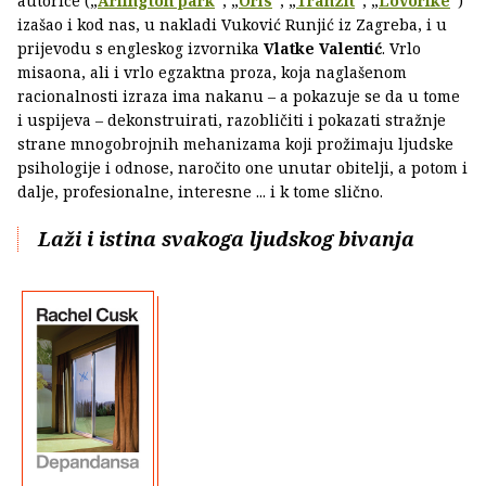
autorice („
Arlington park
“, „
Oris
“, „
Tranzit
“, „
Lovorike
“)
izašao i kod nas, u nakladi Vuković Runjić iz Zagreba, i u
prijevodu s engleskog izvornika
Vlatke Valentić
. Vrlo
misaona, ali i vrlo egzaktna proza, koja naglašenom
racionalnosti izraza ima nakanu – a pokazuje se da u tome
i uspijeva – dekonstruirati, razobličiti i pokazati stražnje
strane mnogobrojnih mehanizama koji prožimaju ljudske
psihologije i odnose, naročito one unutar obitelji, a potom i
dalje, profesionalne, interesne ... i k tome slično.
Laži i istina svakoga ljudskog bivanja