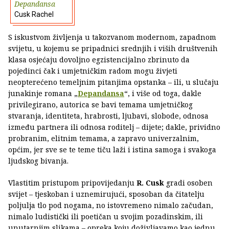
Depandansa
Cusk Rachel
S iskustvom življenja u takozvanom modernom, zapadnom
svijetu, u kojemu se pripadnici srednjih i viših društvenih
klasa osjećaju dovoljno egzistencijalno zbrinuto da
pojedinci čak i umjetničkim radom mogu živjeti
neopterećeno temeljnim pitanjima opstanka – ili, u slučaju
junakinje romana „
Depandansa
“, i više od toga, dakle
privilegirano, autorica se bavi temama umjetničkog
stvaranja, identiteta, hrabrosti, ljubavi, slobode, odnosa
između partnera ili odnosa roditelj – dijete; dakle, prividno
probranim, elitnim temama, a zapravo univerzalnim,
općim, jer sve se te teme tiču laži i istina samoga i svakoga
ljudskog bivanja.
Vlastitim pristupom pripovijedanju
R. Cusk
gradi osoben
svijet – tjeskoban i uznemirujući, sposoban da čitatelju
poljulja tlo pod nogama, no istovremeno nimalo začudan,
nimalo ludistički ili poetičan u svojim pozadinskim, ili
unutarnjim slikama – opreka koju doživljavamo kao jednu