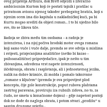
ovog prijatelja Arthura, dok Brett odjezdi s literarno
ambicioznim Kurtom koji će postati tajnik i pratilac u
privatnom avionu njenog također prebogatog bratića, koji s
njenim ocem ima dio kapitala u nakladničkoj kući, pa bi
Kurtu mogao srediti da objavi roman... I to bi ujedno bilo
sve, što se likova tiče.
Radnja se zbiva među tim osobama – a radnja je
intenzivna, i na njoj počiva brodski motor ovoga romana
koji samo vuče i vuče dalje, premda se sve odvija u mislima
i svijesti, prisjećanjima analitične (netko bi kazao –
psihoanalitične) pripovjedačice, ipak je nešto u tim
zbivanjima, određena vrst napete intenzivnosti,
iščekivanja, obrata i raspletanja, ali i jednostavnog jezika,
nalik na dobre krimiće, ili možda i pomalo takozvane
„romane s ključem“ (premda je ova pripovijest plod
koncepta, čije gole konstrukcije, poput rubova plahtama
zastrtog paravana, proviruju iza rubnih zidova, no to, za
čudo, ne smeta u konačnome dojmu) – gdje napetost postoji
dok ne dođe do nagloga obrata, i potom stvari „prodišu“ u
sasvim drugome svjetlu...