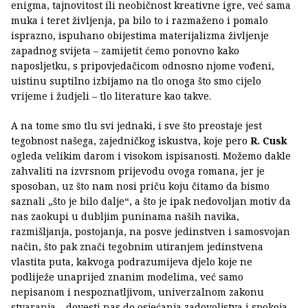
enigma, tajnovitost ili neobičnost kreativne igre, već sama
muka i teret življenja, pa bilo to i razmaženo i pomalo
isprazno, ispuhano obijestima materijalizma življenje
zapadnog svijeta – zamijetit ćemo ponovno kako
naposljetku, s pripovjedačicom odnosno njome vođeni,
uistinu suptilno izbijamo na tlo onoga što smo cijelo
vrijeme i žudjeli – tlo literature kao takve.
A na tome smo tlu svi jednaki, i sve što preostaje jest
tegobnost našega, zajedničkog iskustva, koje pero
R. Cusk
ogleda velikim darom i visokom ispisanosti. Možemo dakle
zahvaliti na izvrsnom prijevodu ovoga romana, jer je
sposoban, uz što nam nosi priču koju čitamo da bismo
saznali „što je bilo dalje“, a što je ipak nedovoljan motiv da
nas zaokupi u dubljim puninama naših navika,
razmišljanja, postojanja, na posve jedinstven i samosvojan
način, što pak znači tegobnim utiranjem jedinstvena
vlastita puta, kakvoga podrazumijeva djelo koje ne
podliježe unaprijed znanim modelima, već samo
nepisanom i nespoznatljivom, univerzalnom zakonu
stvaranja – dovesti nas do osjećanja zadovoljstva i spokoja,