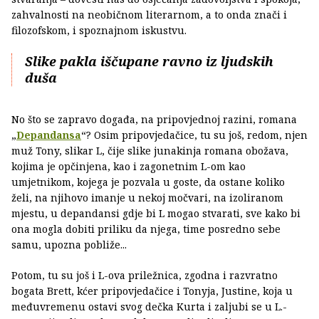
zahvalnosti na neobičnom literarnom, a to onda znači i
filozofskom, i spoznajnom iskustvu.
Slike pakla iščupane ravno iz ljudskih
duša
No što se zapravo događa, na pripovjednoj razini, romana
„
Depandansa
“? Osim pripovjedačice, tu su još, redom, njen
muž Tony, slikar L, čije slike junakinja romana obožava,
kojima je opčinjena, kao i zagonetnim L-om kao
umjetnikom, kojega je pozvala u goste, da ostane koliko
želi, na njihovo imanje u nekoj močvari, na izoliranom
mjestu, u depandansi gdje bi L mogao stvarati, sve kako bi
ona mogla dobiti priliku da njega, time posredno sebe
samu, upozna pobliže...
Potom, tu su još i L-ova priležnica, zgodna i razvratno
bogata Brett, kćer pripovjedačice i Tonyja, Justine, koja u
međuvremenu ostavi svog dečka Kurta i zaljubi se u L.-