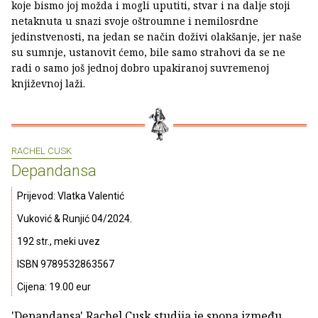
koje bismo joj možda i mogli uputiti, stvar i na dalje stoji
netaknuta u snazi svoje oštroumne i nemilosrdne
jedinstvenosti, na jedan se način doživi olakšanje, jer naše
su sumnje, ustanovit ćemo, bile samo strahovi da se ne
radi o samo još jednoj dobro upakiranoj suvremenoj
književnoj laži.
RACHEL CUSK
Depandansa
Prijevod: Vlatka Valentić
Vuković & Runjić 04/2024.
192 str., meki uvez
ISBN 9789532863567
Cijena: 19.00 eur
'Depandansa' Rachel Cusk studija je spona između