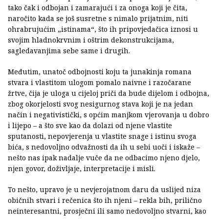
tako čak i odbojan i zamarajući i za onoga koji je čita,
naročito kada se još susretne s nimalo prijatnim, niti
ohrabrujućim „istinama“, što ih pripovjedačica iznosi u
svojim hladnokrvnim i oštrim dekonstrukcijama,
sagledavanjima sebe same i drugih.
Međutim, unatoč odbojnosti koju ta junakinja romana
stvara i vlastitom ulogom pomalo naivne i razočarane
žrtve, čija je uloga u cijeloj priči da bude dijelom i odbojna,
zbog okorjelosti svog nesigurnog stava koji je na jedan
način i negativistički, s općim manjkom vjerovanja u dobro
i lijepo – a što sve kao da dolazi od njene vlastite
sputanosti, nepovjerenja u vlastite snage i istinu svoga
bića, s nedovoljno odvažnosti da ih u sebi uoči i iskaže –
nešto nas ipak nadalje vuče da ne odbacimo njeno djelo,
njen govor, doživljaje, interpretacije i misli.
To nešto, upravo je u nevjerojatnom daru da uslijed niza
običnih stvari i rečenica što ih njeni – rekla bih, prilično
neinteresantni, prosječni ili samo nedovoljno stvarni, kao