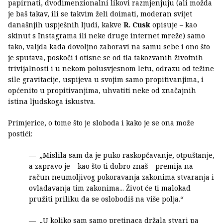
papirnati, dvodimenzionalni likovi razmjenjuju (ali možda
je baš takav, ili se takvim želi doimati, moderan svijet
današnjih uspješnih ljudi, kakve
R. Cusk
opisuje – kao
skinut s Instagrama ili neke druge internet mreže) samo
tako, valjda kada dovoljno zaboravi na samu sebe i ono što
je sputava, poskoči i otisne se od tla takozvanih životnih
trivijalnosti i u nekom polusvjesnom letu, odrazu od težine
sile gravitacije, uspijeva u svojim samo propitivanjima, i
općenito u propitivanjima, uhvatiti neke od značajnih
istina ljudskoga iskustva.
Primjerice, o tome što je sloboda i kako je se ona može
postići:
„Mislila sam da je puko raskopčavanje, otpuštanje,
a zapravo je – kao što ti dobro znaš – premija na
račun neumoljivog pokoravanja zakonima stvaranja i
ovladavanja tim zakonima... Život će ti malokad
pružiti priliku da se oslobodiš na više polja.“
„U koliko sam samo pretinaca držala stvari pa