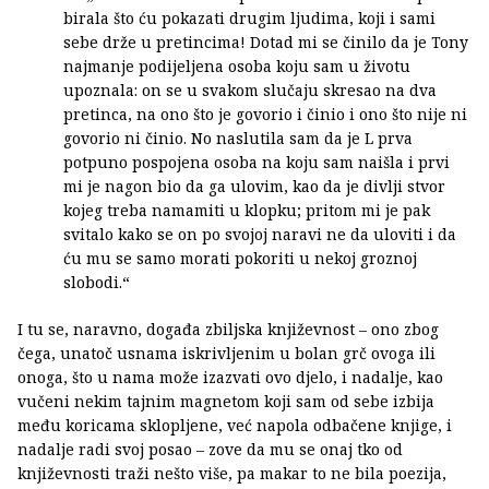
birala što ću pokazati drugim ljudima, koji i sami
sebe drže u pretincima! Dotad mi se činilo da je Tony
najmanje podijeljena osoba koju sam u životu
upoznala: on se u svakom slučaju skresao na dva
pretinca, na ono što je govorio i činio i ono što nije ni
govorio ni činio. No naslutila sam da je L prva
potpuno pospojena osoba na koju sam naišla i prvi
mi je nagon bio da ga ulovim, kao da je divlji stvor
kojeg treba namamiti u klopku; pritom mi je pak
svitalo kako se on po svojoj naravi ne da uloviti i da
ću mu se samo morati pokoriti u nekoj groznoj
slobodi.“
I tu se, naravno, događa zbiljska književnost – ono zbog
čega, unatoč usnama iskrivljenim u bolan grč ovoga ili
onoga, što u nama može izazvati ovo djelo, i nadalje, kao
vučeni nekim tajnim magnetom koji sam od sebe izbija
među koricama sklopljene, već napola odbačene knjige, i
nadalje radi svoj posao – zove da mu se onaj tko od
književnosti traži nešto više, pa makar to ne bila poezija,