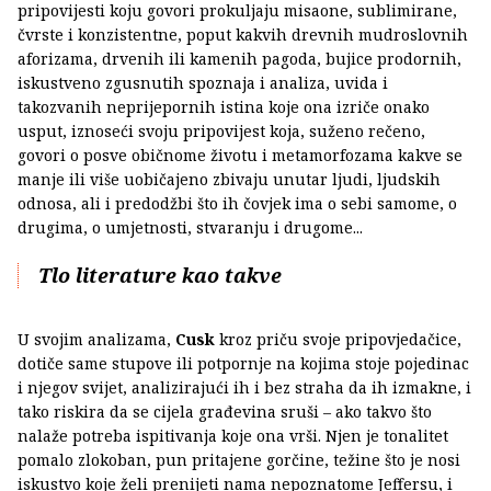
pripovijesti koju govori prokuljaju misaone, sublimirane,
čvrste i konzistentne, poput kakvih drevnih mudroslovnih
aforizama, drvenih ili kamenih pagoda, bujice prodornih,
iskustveno zgusnutih spoznaja i analiza, uvida i
takozvanih neprijepornih istina koje ona izriče onako
usput, iznoseći svoju pripovijest koja, suženo rečeno,
govori o posve običnome životu i metamorfozama kakve se
manje ili više uobičajeno zbivaju unutar ljudi, ljudskih
odnosa, ali i predodžbi što ih čovjek ima o sebi samome, o
drugima, o umjetnosti, stvaranju i drugome...
Tlo literature kao takve
U svojim analizama,
Cusk
kroz priču svoje pripovjedačice,
dotiče same stupove ili potpornje na kojima stoje pojedinac
i njegov svijet, analizirajući ih i bez straha da ih izmakne, i
tako riskira da se cijela građevina sruši – ako takvo što
nalaže potreba ispitivanja koje ona vrši. Njen je tonalitet
pomalo zlokoban, pun pritajene gorčine, težine što je nosi
iskustvo koje želi prenijeti nama nepoznatome Jeffersu, i