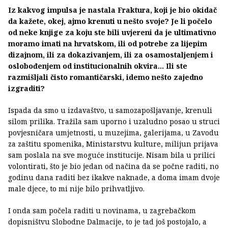
Iz kakvog impulsa je nastala Fraktura, koji je bio okidač
da kažete, okej, ajmo krenuti u nešto svoje? Je li počelo
od neke knjige za koju ste bili uvjereni da je ultimativno
moramo imati na hrvatskom, ili od potrebe za lijepim
dizajnom, ili za dokazivanjem, ili za osamostaljenjem i
oslobođenjem od institucionalnih okvira… Ili ste
razmišljali čisto romantičarski, idemo nešto zajedno
izgraditi?
Ispada da smo u izdavaštvo, u samozapošljavanje, krenuli
silom prilika. Tražila sam uporno i uzaludno posao u struci
povjesničara umjetnosti, u muzejima, galerijama, u Zavodu
za zaštitu spomenika, Ministarstvu kulture, milijun prijava
sam poslala na sve moguće institucije. Nisam bila u prilici
volontirati, što je bio jedan od načina da se počne raditi, no
godinu dana raditi bez ikakve naknade, a doma imam dvoje
male djece, to mi nije bilo prihvatljivo.
I onda sam počela raditi u novinama, u zagrebačkom
dopisništvu Slobodne Dalmacije, to je tad još postojalo, a