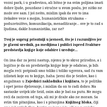
vozni park, i u građevinu, ali bitno je na svim poljima imati
dobre ljude, pouzdane i stručne u svom poslu, jer nitko ne
može sve sam. I još nešto, mislim ipak da sve to ima
itekakve veze s mojim, humanističkim strukama –
poduzetništvo, komunikacija, menadžiranje… sve je to rad s
ljudima, dakle humanistika, zar ne?
Tvoj je suprug prisutniji u javnosti, što je i razumljivo jer
je glavni urednik, pa medijima i publici ispred Frakture
predstavlja knjige koje odabire i uređuje…
On ima dar za javni nastup, njemu je to skroz prirodno, a i
logično je da on predstavlja knjige koje je odabrao, ja bih
mogla reći: potpisali smo toliko i toliko ugovora, sad ću vam
izlistati koje su to knjige, haha. Javni dio je Seidov, kao i
angažman u
Zajednici nakladnika i knjižara
, to je politika
i opet javno djelovanje, i mislim da on to radi dobro. Na
sastanke uvijek ide Seid, osim ako je baš na putu. Ne mogu
reći da zazirem od toga, ali mi je draže ako ne moram. Sa
svim tim pitanjima, kao i s pitanjima
Knjižnog bloka
, čiji