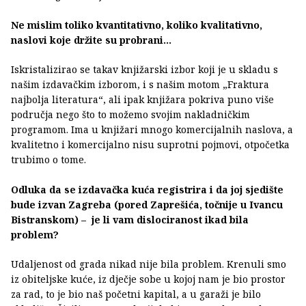
Ne mislim toliko kvantitativno, koliko kvalitativno,
naslovi koje držite su probrani...
Iskristalizirao se takav knjižarski izbor koji je u skladu s
našim izdavačkim izborom, i s našim motom „Fraktura
najbolja literatura“, ali ipak knjižara pokriva puno više
područja nego što to možemo svojim nakladničkim
programom. Ima u knjižari mnogo komercijalnih naslova, a
kvalitetno i komercijalno nisu suprotni pojmovi, otpočetka
trubimo o tome.
Odluka da se izdavačka kuća registrira i da joj sjedište
bude izvan Zagreba (pored Zaprešića, točnije u Ivancu
Bistranskom) – je li vam dislociranost ikad bila
problem?
Udaljenost od grada nikad nije bila problem. Krenuli smo
iz obiteljske kuće, iz dječje sobe u kojoj nam je bio prostor
za rad, to je bio naš početni kapital, a u garaži je bilo