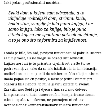
čak i jedan profesionalni muzičar…
Svaki dom u kojem sam odrastala, a to
uključuje roditeljski dom, strininu kuću,
bakin stan, svugdje je bilo puno knjiga, i ne
samo knjiga, lako za knjige, bilo je puno
čitača koji su me spontano poticali na čitanje,
a to je ono što te formira za književnost.
I onda je bilo, što sad, povijest umjetnosti bi pokrila interes
za umjetnost, ali ne mogu se odreći književnosti,
književnost mi je tu prisutna cijeli život, nešto što se
podrazumijeva, tako da se iskristalizirala ta kombinacija.
Roditelji su mi omogućili da odaberem faks s kojim nisam
imala pojma što ću poslije, a meni je jedini kriterij pri
odabiru bila ljepota, to mi je glavni kriterij u svemu.
Zarazili smo Seid i ja i djecu s tim, sad smo četvero
komparatista u kući, osmeroručno kompariramo doma,
tako je ispalo. No iskreno, ne poznajem nijednog
nezaposlenog komparatista/povjesničara umjetnosti...