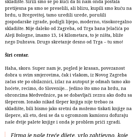
skladište. Širili smo se po kući da bi nam onda postala
pretijesna pa smo se preselili, ali blizu, kupili smo kuću na
brdu, u Bregovitoj, tamo uredili urede, porušili
gospodarske zgrade, podigli lijepo, moderno, visokoregalno
skladište. Nije daleko od Zagreba, od Trga bana Jelačića po
Aleji Bologne, imamo 13, 14 kilometara, to je ništa, bliže
nego Dubrava. Drugo skretanje desno od Trga – tu smo!
Širi centar.
Haha, skoro. Super nam je, pogled je krasan, povezanost
dobra u svim smjerovima, čak i vlakom, iz Novog Zagreba
začas ste po obilaznici, izlaz na autoput je odmah tamo ako
hoćete, recimo, do Slovenije… Jedino što smo na brdu, na
obroncima Medvednice, pa se dobavljači zeznu ako dođu sa
šleperom. Ionako nikad šleper knjiga nije trebao za
skladište, bili bismo jako sretni da možemo tiskati knjige na
šlepere, ali eto, desi se da u ogromnom kamionu dofuraju
naše dvije palete knjige i onda je problem prići zgradi.
Firma je naše treće dijete, vrlo zahtjevno, koje