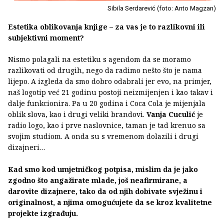
Sibila Serdarević (foto: Anto Magzan)
Estetika oblikovanja knjige – za vas je to razlikovni ili
subjektivni moment?
Nismo polagali na estetiku s agendom da se moramo
razlikovati od drugih, nego da radimo nešto što je nama
lijepo. A izgleda da smo dobro odabrali jer evo, na primjer,
naš logotip već 21 godinu postoji neizmijenjen i kao takav i
dalje funkcionira. Pa u 20 godina i Coca Cola je mijenjala
oblik slova, kao i drugi veliki brandovi.
Vanja Cuculić
je
radio logo, kao i prve naslovnice, taman je tad krenuo sa
svojim studiom. A onda su s vremenom dolazili i drugi
dizajneri…
Kad smo kod umjetničkog potpisa, mislim da je jako
zgodno što angažirate mlade, još neafirmirane, a
darovite dizajnere, tako da od njih dobivate svježinu i
originalnost, a njima omogućujete da se kroz kvalitetne
projekte izgrađuju.