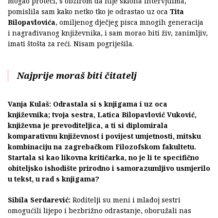
mogao proteći, s obzirom da nije sklona intervjuima,
pomislila sam kako netko tko je odrastao uz oca
Tita
Bilopavlovića
, omiljenog dječjeg pisca mnogih generacija
i nagrađivanog književnika, i sam morao biti živ, zanimljiv,
imati štošta za reći. Nisam pogriješila.
Najprije moraš biti čitatelj
Vanja Kulaš: Odrastala si s knjigama i uz oca
književnika; tvoja sestra, Latica Bilopavlović Vuković,
književna je prevoditeljica, a ti si diplomirala
komparativnu književnost i povijest umjetnosti, mitsku
kombinaciju na zagrebačkom Filozofskom fakultetu.
Startala si kao likovna kritičarka, no je li te specifično
obiteljsko ishodište prirodno i samorazumljivo usmjerilo
u tekst, u rad s knjigama?
Sibila Serdarević:
Roditelji su meni i mlađoj sestri
omogućili lijepo i bezbrižno odrastanje, oboružali nas