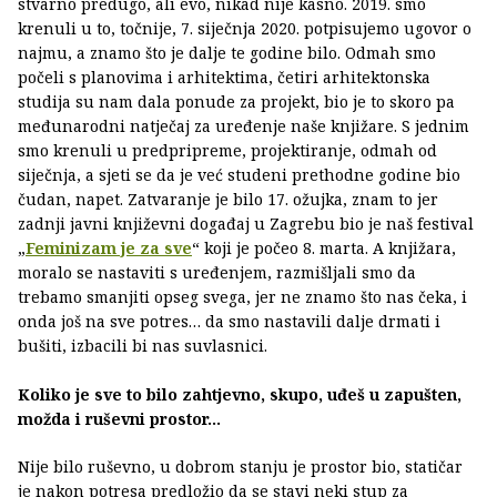
stvarno predugo, ali evo, nikad nije kasno. 2019. smo
krenuli u to, točnije, 7. siječnja 2020. potpisujemo ugovor o
najmu, a znamo što je dalje te godine bilo. Odmah smo
počeli s planovima i arhitektima, četiri arhitektonska
studija su nam dala ponude za projekt, bio je to skoro pa
međunarodni natječaj za uređenje naše knjižare. S jednim
smo krenuli u predpripreme, projektiranje, odmah od
siječnja, a sjeti se da je već studeni prethodne godine bio
čudan, napet. Zatvaranje je bilo 17. ožujka, znam to jer
zadnji javni književni događaj u Zagrebu bio je naš festival
„
Feminizam je za sve
“ koji je počeo 8. marta. A knjižara,
moralo se nastaviti s uređenjem, razmišljali smo da
trebamo smanjiti opseg svega, jer ne znamo što nas čeka, i
onda još na sve potres… da smo nastavili dalje drmati i
bušiti, izbacili bi nas suvlasnici.
Koliko je sve to bilo zahtjevno, skupo, uđeš u zapušten,
možda i ruševni prostor…
Nije bilo ruševno, u dobrom stanju je prostor bio, statičar
je nakon potresa predložio da se stavi neki stup za