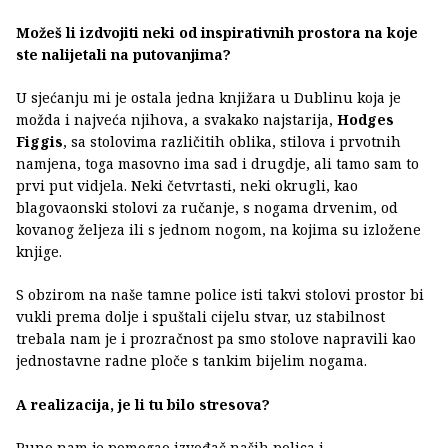
Možeš li izdvojiti neki od inspirativnih prostora na koje
ste nalijetali na putovanjima?
U sjećanju mi je ostala jedna knjižara u Dublinu koja je
možda i najveća njihova, a svakako najstarija,
Hodges
Figgis
, sa stolovima različitih oblika, stilova i prvotnih
namjena, toga masovno ima sad i drugdje, ali tamo sam to
prvi put vidjela. Neki četvrtasti, neki okrugli, kao
blagovaonski stolovi za ručanje, s nogama drvenim, od
kovanog željeza ili s jednom nogom, na kojima su izložene
knjige.
S obzirom na naše tamne police isti takvi stolovi prostor bi
vukli prema dolje i spuštali cijelu stvar, uz stabilnost
trebala nam je i prozračnost pa smo stolove napravili kao
jednostavne radne ploče s tankim bijelim nogama.
A realizacija, je li tu bilo stresova?
Puno nam je pomogao izvođač naših polica i