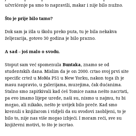
učvršćenje pa smo to napravili, makar i nije bilo nužno.
Što je prije bilo tamo?
Dok sam ja išla u školu preko puta, tu je bila nekakva
željezarija, gotovo 30 godina je bilo prazno.
A sad – još malo o svodu.
Stoput sam već spomenula
Buntaka
, znamo se od
studentskih dana. Mislim da je on 2000. crtao svoj prvi site
specific crtež u MoMa PS1 u New Yorku, nakon toga ih je
masu napravio, u galerijama, muzejima, čak dućanima.
Stalno smo zapitkivali kad ćeš Tomice nama nešto nacrtati,
pa evo imamo lijepe urede, naši su, nismo u najmu, tu bi
mogao, ali nikako, nešto je uvijek bilo preče. Kad smo
krenuli s knjižarom i vidjeli da su svodovi zaobljeni, to je
bilo to, nije nas više mogao izbjeći. I moram reći, sve su
književni motivi, to što je iscrtao.