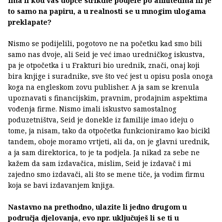
Ima li kod vas uopće striktne podjele po afinitetima ili je
to samo na papiru, a u realnosti se u mnogim ulogama
preklapate?
Nismo se podijelili, pogotovo ne na početku kad smo bili
samo nas dvoje, ali Seid je već imao uredničkog iskustva,
pa je otpočetka i u Frakturi bio urednik, znači, onaj koji
bira knjige i suradnike, sve što već jest u opisu posla onoga
koga na engleskom zovu publisher. A ja sam se krenula
upoznavati s financijskim, pravnim, prodajnim aspektima
vođenja firme. Nismo imali iskustvo samostalnog
poduzetništva, Seid je donekle iz familije imao ideju o
tome, ja nisam, tako da otpočetka funkcioniramo kao bicikl
tandem, oboje moramo vrtjeti, ali da, on je glavni urednik,
a ja sam direktorica, to je ta podjela. Ja nikad za sebe ne
kažem da sam izdavačica, mislim, Seid je izdavač i mi
zajedno smo izdavači, ali što se mene tiče, ja vodim firmu
koja se bavi izdavanjem knjiga.
Nastavno na prethodno, ulazite li jedno drugom u
područja djelovanja, evo npr. uključuješ li se ti u