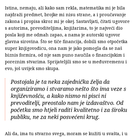
Istina, nemaju, ali kako sam rekla, matematika mi je bila
najdraži predmet, brojke mi nisu strane, a i proučavanje
zakona i propisa skroz mi je okej. Sastavljati, čitati ugovore
s autorima, prevoditeljima, knjižarima, to je najveći dio
posla koji me odmah zapao, a nama je autorski ugovor
glavna sirovina. Što se tiče financija, dobili smo otpočetka
super knjigovođicu, ona nam je jako pomogla da se naš
biznis formira, od nje sam puno naučila o financijskim i
poreznim stvarima. Sprijateljili smo se u međuvremenu i
evo, još uvijek smo skupa.
Postojala je ta neka zajednička želja da
organiziramo i stvaramo nešto što ima veze s
književnošću, a kako nismo ni pisci ni
prevoditelji, preostalo nam je izdavaštvo. Od
početka smo htjeli raditi kvalitetno i za široku
publiku, ne za neki posvećeni krug.
Ali da, ima tu stvarno svega, moram se kužiti u svašta, i u