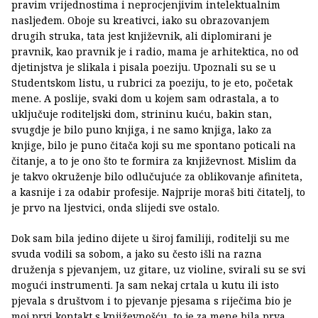
pravim vrijednostima i neprocjenjivim intelektualnim
nasljeđem. Oboje su kreativci, iako su obrazovanjem
drugih struka, tata jest književnik, ali diplomirani je
pravnik, kao pravnik je i radio, mama je arhitektica, no od
djetinjstva je slikala i pisala poeziju. Upoznali su se u
Studentskom listu, u rubrici za poeziju, to je eto, početak
mene. A poslije, svaki dom u kojem sam odrastala, a to
uključuje roditeljski dom, strininu kuću, bakin stan,
svugdje je bilo puno knjiga, i ne samo knjiga, lako za
knjige, bilo je puno čitača koji su me spontano poticali na
čitanje, a to je ono što te formira za književnost. Mislim da
je takvo okruženje bilo odlučujuće za oblikovanje afiniteta,
a kasnije i za odabir profesije. Najprije moraš biti čitatelj, to
je prvo na ljestvici, onda slijedi sve ostalo.
Dok sam bila jedino dijete u široj familiji, roditelji su me
svuda vodili sa sobom, a jako su često išli na razna
druženja s pjevanjem, uz gitare, uz violine, svirali su se svi
mogući instrumenti. Ja sam nekaj crtala u kutu ili isto
pjevala s društvom i to pjevanje pjesama s riječima bio je
moj prvi kontakt s književnošću, to je za mene bila prva