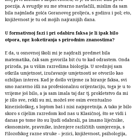
poezija. A svugdje su me stvarno navlačili, mislim da sam
bila najmlađa gošća Goranovog proljeća, s godinu i pol; eto,
književnost je tu od mojih najranijih dana.
U formativnoj fazi i pri odabiru faksa je li ipak bilo
otpora, npr. koketiranja s prirodnim znanostima?
E da, u osnovnoj školi mi je najdraži predmet bila
matematika, čak sam govorila bit ću to kad odrastem. Onda
priroda, pa u višim razredima biologija. U srednjoj sam
otkrila umjetnost, izučavanje umjetnosti se otvorilo kao
ozbiljan interes. Kad je došlo vrijeme za biranje faksa, svi
smo naravno išli na profesionalnu orijentaciju, toga je u to
vrijeme još bilo, a ja sam imala taj dar tj. prokletstvo da mi
je išlo sve, rekli su mi, možeš sve osim eventualno
kineziološkog, s loptom baš i nisi najspretnija. A tako je bilo
skoro s cijelim razredom kod nas u Klasičnoj, što se vidi i
danas po tome što su ljudi odabrali, pa imamo liječnike,
ekonomiste, pravnike, inženjere različitih usmjerenja, s
Filozofskog razne struke – jezici, književnost, psihologija,