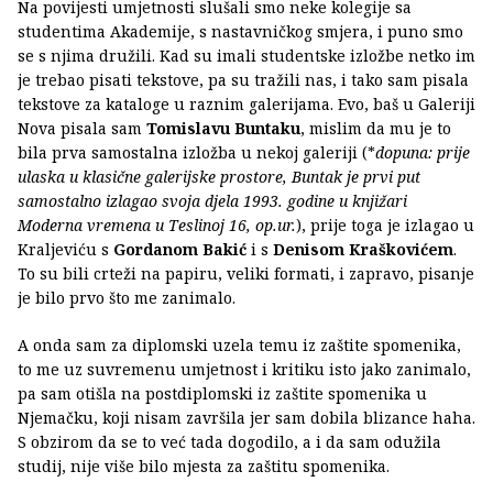
Na povijesti umjetnosti slušali smo neke kolegije sa
studentima Akademije, s nastavničkog smjera, i puno smo
se s njima družili. Kad su imali studentske izložbe netko im
je trebao pisati tekstove, pa su tražili nas, i tako sam pisala
tekstove za kataloge u raznim galerijama. Evo, baš u Galeriji
Nova pisala sam
Tomislavu Buntaku
, mislim da mu je to
bila prva samostalna izložba u nekoj galeriji (*
dopuna: prije
ulaska u klasične galerijske prostore, Buntak je prvi put
samostalno izlagao svoja djela 1993. godine u knjižari
Moderna vremena u Teslinoj 16, op.ur.
), prije toga je izlagao u
Kraljeviću s
Gordanom Bakić
i s
Denisom Kraškovićem
.
To su bili crteži na papiru, veliki formati, i zapravo, pisanje
je bilo prvo što me zanimalo.
A onda sam za diplomski uzela temu iz zaštite spomenika,
to me uz suvremenu umjetnost i kritiku isto jako zanimalo,
pa sam otišla na postdiplomski iz zaštite spomenika u
Njemačku, koji nisam završila jer sam dobila blizance haha.
S obzirom da se to već tada dogodilo, a i da sam odužila
studij, nije više bilo mjesta za zaštitu spomenika.