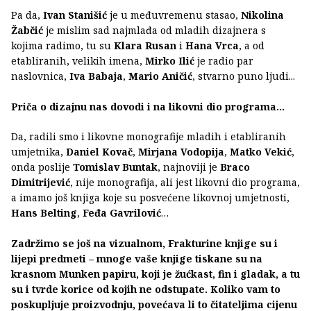
Pa da,
Ivan Stanišić
je u međuvremenu stasao,
Nikolina
Žabčić
je mislim sad najmlađa od mladih dizajnera s
kojima radimo, tu su
Klara Rusan
i
Hana Vrca
, a od
etabliranih, velikih imena,
Mirko Ilić
je radio par
naslovnica,
Iva Babaja
,
Mario Aničić
, stvarno puno ljudi...
Priča o dizajnu nas dovodi i na likovni dio programa…
Da, radili smo i likovne monografije mladih i etabliranih
umjetnika,
Daniel Kovač
,
Mirjana Vodopija
,
Matko Vekić
,
onda poslije
Tomislav Buntak
, najnoviji je
Braco
Dimitrijević
, nije monografija, ali jest likovni dio programa,
a imamo još knjiga koje su posvećene likovnoj umjetnosti,
Hans Belting
,
Feđa Gavrilović
…
Zadržimo se još na vizualnom, Frakturine knjige su i
lijepi predmeti – mnoge vaše knjige tiskane su na
krasnom Munken papiru, koji je žućkast, fin i gladak, a tu
su i tvrde korice od kojih ne odstupate. Koliko vam to
poskupljuje proizvodnju, povećava li to čitateljima cijenu