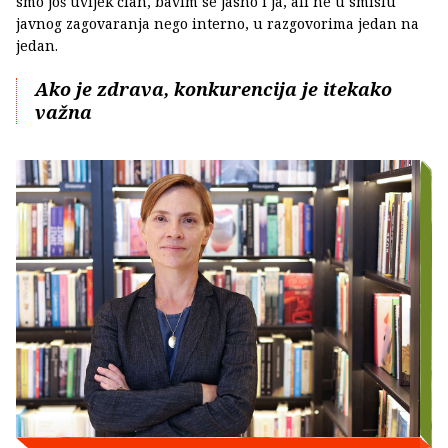
smo još uvijek član, bavim se jasno i ja, ali ne u smislu
javnog zagovaranja nego interno, u razgovorima jedan na
jedan.
Ako je zdrava, konkurencija je itekako
važna