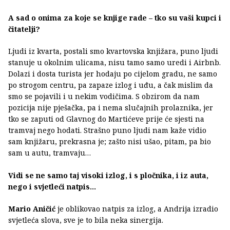
A sad o onima za koje se knjige rade – tko su vaši kupci i
čitatelji?
Ljudi iz kvarta, postali smo kvartovska knjižara, puno ljudi
stanuje u okolnim ulicama, nisu tamo samo uredi i Airbnb.
Dolazi i dosta turista jer hodaju po cijelom gradu, ne samo
po strogom centru, pa zapaze izlog i uđu, a čak mislim da
smo se pojavili i u nekim vodičima. S obzirom da nam
pozicija nije pješačka, pa i nema slučajnih prolaznika, jer
tko se zaputi od Glavnog do Martićeve prije će sjesti na
tramvaj nego hodati. Strašno puno ljudi nam kaže vidio
sam knjižaru, prekrasna je; zašto nisi ušao, pitam, pa bio
sam u autu, tramvaju…
Vidi se ne samo taj visoki izlog, i s pločnika, i iz auta,
nego i svjetleći natpis…
Mario Aničić
je oblikovao natpis za izlog, a Andrija izradio
svjetleća slova, sve je to bila neka sinergija.