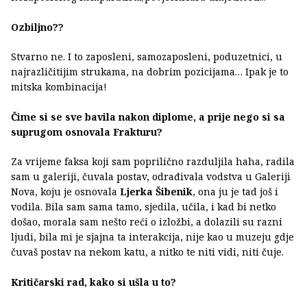
Ozbiljno??
Stvarno ne. I to zaposleni, samozaposleni, poduzetnici, u
najrazličitijim strukama, na dobrim pozicijama… Ipak je to
mitska kombinacija!
Čime si se sve bavila nakon diplome, a prije nego si sa
suprugom osnovala Frakturu?
Za vrijeme faksa koji sam poprilično razduljila haha, radila
sam u galeriji, čuvala postav, odrađivala vodstva u Galeriji
Nova, koju je osnovala
Ljerka Šibenik
, ona ju je tad još i
vodila. Bila sam sama tamo, sjedila, učila, i kad bi netko
došao, morala sam nešto reći o izložbi, a dolazili su razni
ljudi, bila mi je sjajna ta interakcija, nije kao u muzeju gdje
čuvaš postav na nekom katu, a nitko te niti vidi, niti čuje.
Kritičarski rad, kako si ušla u to?