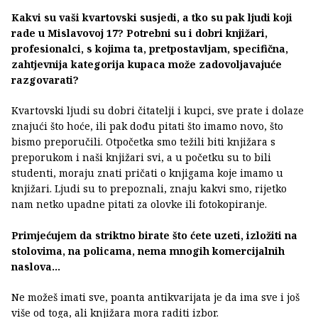
Kakvi su vaši kvartovski susjedi, a tko su pak ljudi koji
rade u Mislavovoj 17? Potrebni su i dobri knjižari,
profesionalci, s kojima ta, pretpostavljam, specifična,
zahtjevnija kategorija kupaca može zadovoljavajuće
razgovarati?
Kvartovski ljudi su dobri čitatelji i kupci, sve prate i dolaze
znajući što hoće, ili pak dođu pitati što imamo novo, što
bismo preporučili. Otpočetka smo težili biti knjižara s
preporukom i naši knjižari svi, a u početku su to bili
studenti, moraju znati pričati o knjigama koje imamo u
knjižari. Ljudi su to prepoznali, znaju kakvi smo, rijetko
nam netko upadne pitati za olovke ili fotokopiranje.
Primjećujem da striktno birate što ćete uzeti, izložiti na
stolovima, na policama, nema mnogih komercijalnih
naslova…
Ne možeš imati sve, poanta antikvarijata je da ima sve i još
više od toga, ali knjižara mora raditi izbor.