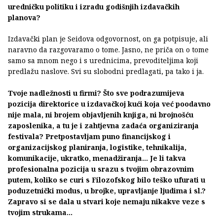
uredničku politiku i izradu godišnjih izdavačkih
planova?
Izdavački plan je Seidova odgovornost, on ga potpisuje, ali
naravno da razgovaramo o tome. Jasno, ne priča on o tome
samo sa mnom nego i s urednicima, prevoditeljima koji
predlažu naslove. Svi su slobodni predlagati, pa tako i ja.
Tvoje nadležnosti u firmi? Što sve podrazumijeva
pozicija direktorice u izdavačkoj kući koja već poodavno
nije mala, ni brojem objavljenih knjiga, ni brojnošću
zaposlenika, a tu je i zahtjevna zadaća organiziranja
festivala? Pretpostavljam puno financijskog i
organizacijskog planiranja, logistike, tehnikalija,
komunikacije, ukratko, menadžiranja… Je li takva
profesionalna pozicija u srazu s tvojim obrazovnim
putem, koliko se curi s Filozofskog bilo teško ufurati u
poduzetnički modus, u brojke, upravljanje ljudima i sl.?
Zapravo si se dala u stvari koje nemaju nikakve veze s
tvojim strukama…