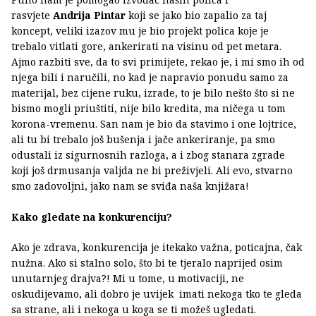
rasvjete
Andrija Pintar
koji se jako bio zapalio za taj
koncept, veliki izazov mu je bio projekt polica koje je
trebalo vitlati gore, ankerirati na visinu od pet metara.
Ajmo razbiti sve, da to svi primijete, rekao je, i mi smo ih od
njega bili i naručili, no kad je napravio ponudu samo za
materijal, bez cijene ruku, izrade, to je bilo nešto što si ne
bismo mogli priuštiti, nije bilo kredita, ma ničega u tom
korona-vremenu. San nam je bio da stavimo i one lojtrice,
ali tu bi trebalo još bušenja i jače ankeriranje, pa smo
odustali iz sigurnosnih razloga, a i zbog stanara zgrade
koji još drmusanja valjda ne bi preživjeli. Ali evo, stvarno
smo zadovoljni, jako nam se sviđa naša knjižara!
Kako gledate na konkurenciju?
Ako je zdrava, konkurencija je itekako važna, poticajna, čak
nužna. Ako si stalno solo, što bi te tjeralo naprijed osim
unutarnjeg drajva?! Mi u tome, u motivaciji, ne
oskudijevamo, ali dobro je uvijek imati nekoga tko te gleda
sa strane, ali i nekoga u koga se ti možeš ugledati.