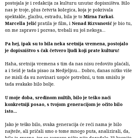
postojala je i redakcija za kulturu unutar dopisništva. Bilo
nas je troje, plus četvrta kolegica, koja je pokrivala
spektakle, glazbu, estradu, bila je to
Mirna Farkaš
.
Marcella Jelić
pratila je film, i
Nenad Rizvanović
je bio tu,
on me zapravo i pozvao, trebali su još nekoga…
Pa hej, ipak su to bila neka sretnija vremena, postojalo
je dopisništvo s čak četvero ljudi koji prate kulturu!
Haha, sretnija vremena s tim da nas nisu redovito plaćali,
a i Seid je tada pisao za Nedjeljnu… Dobro, danas nitko više
ne misli da su novinari uopće potrebni, u tom smislu je
tada svakako bilo bolje.
U moje doba, sredinom nultih, bilo je teško naći
konkretniji posao, s tvojom generacijom je očito bilo
isto…
Jako je teško bilo, svaka generacija će reći nama je bilo
najteže, ali pričali smo o tome mnogo puta, analizirali, da,
bilo je grozno, jer se zapravo ništa nije događalo. Vi kasnije