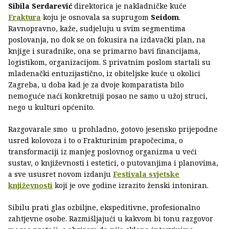
Sibila Serdarević
direktorica je nakladničke kuće
Fraktura
koju je osnovala sa suprugom
Seidom
.
Ravnopravno, kaže, sudjeluju u svim segmentima
poslovanja, no dok se on fokusira na izdavački plan, na
knjige i suradnike, ona se primarno bavi financijama,
logistikom, organizacijom. S privatnim poslom startali su
mladenački entuzijastično, iz obiteljske kuće u okolici
Zagreba, u doba kad je za dvoje komparatista bilo
nemoguće naći konkretniji posao ne samo u užoj struci,
nego u kulturi općenito.
Razgovarale smo u prohladno, gotovo jesensko prijepodne
usred kolovoza i to o Frakturinim prapočecima, o
transformaciji iz manjeg poslovnog organizma u veći
sustav, o književnosti i estetici, o putovanjima i planovima,
a sve ususret novom izdanju
Festivala svjetske
književnosti
koji je ove godine izrazito ženski intoniran.
Sibilu prati glas ozbiljne, ekspeditivne, profesionalno
zahtjevne osobe. Razmišljajući u kakvom bi tonu razgovor