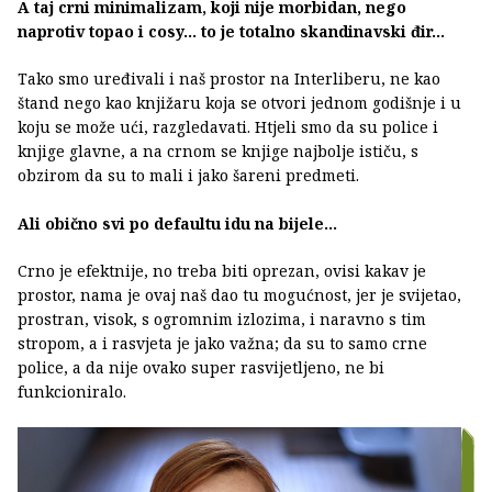
A taj crni minimalizam, koji nije morbidan, nego
naprotiv topao i cosy… to je totalno skandinavski đir…
Tako smo uređivali i naš prostor na Interliberu, ne kao
štand nego kao knjižaru koja se otvori jednom godišnje i u
koju se može ući, razgledavati. Htjeli smo da su police i
knjige glavne, a na crnom se knjige najbolje ističu, s
obzirom da su to mali i jako šareni predmeti.
Ali obično svi po defaultu idu na bijele…
Crno je efektnije, no treba biti oprezan, ovisi kakav je
prostor, nama je ovaj naš dao tu mogućnost, jer je svijetao,
prostran, visok, s ogromnim izlozima, i naravno s tim
stropom, a i rasvjeta je jako važna; da su to samo crne
police, a da nije ovako super rasvijetljeno, ne bi
funkcioniralo.