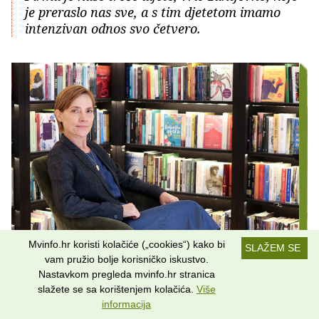
je preraslo nas sve, a s tim djetetom imamo
intenzivan odnos svo četvero.
Mvinfo.hr koristi kolačiće („cookies“) kako bi
SLAŽEM SE
vam pružio bolje korisničko iskustvo.
Nastavkom pregleda mvinfo.hr stranica
Sibila Serdarević (foto: Anto Magzan)
slažete se sa korištenjem kolačića.
Više
informacija
U međuvremenu ste se u najboljem zamislivom smislu