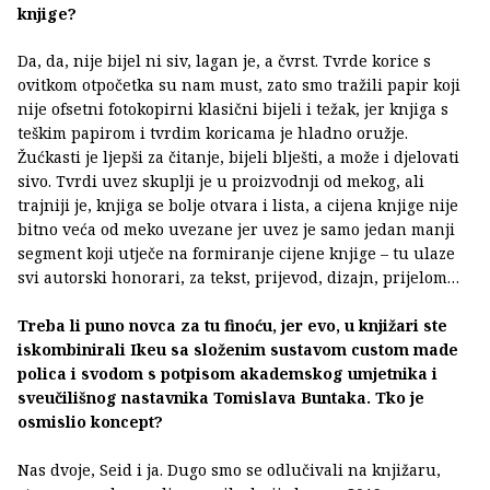
knjige?
Da, da, nije bijel ni siv, lagan je, a čvrst. Tvrde korice s
ovitkom otpočetka su nam must, zato smo tražili papir koji
nije ofsetni fotokopirni klasični bijeli i težak, jer knjiga s
teškim papirom i tvrdim koricama je hladno oružje.
Žućkasti je ljepši za čitanje, bijeli blješti, a može i djelovati
sivo. Tvrdi uvez skuplji je u proizvodnji od mekog, ali
trajniji je, knjiga se bolje otvara i lista, a cijena knjige nije
bitno veća od meko uvezane jer uvez je samo jedan manji
segment koji utječe na formiranje cijene knjige – tu ulaze
svi autorski honorari, za tekst, prijevod, dizajn, prijelom…
Treba li puno novca za tu finoću, jer evo, u knjižari ste
iskombinirali Ikeu sa složenim sustavom custom made
polica i svodom s potpisom akademskog umjetnika i
sveučilišnog nastavnika Tomislava Buntaka. Tko je
osmislio koncept?
Nas dvoje, Seid i ja. Dugo smo se odlučivali na knjižaru,