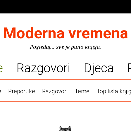
Moderna vremena
Pogledaj... sve je puno knjiga.
e
Razgovori
Djeca
e
Preporuke
Razgovori
Teme
Top lista knji