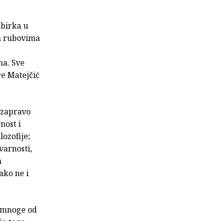
zbirka u
na rubovima
ma. Sve
re Matejčić
 zapravo
nost i
ozofije;
varnosti,
h
ako ne i
o mnoge od