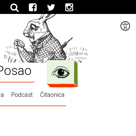
Posao
ga
Podcast
Čitaonica