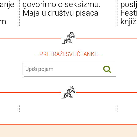
tanje
govorimo o seksizmu:
posl
Maja u društvu pisaca
Fest
im
knji
– PRETRAŽI SVE ČLANKE –