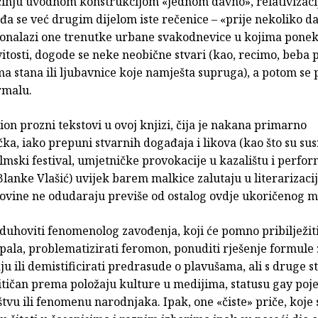
činju uvodnom konstrukcijom «jednom davno», relativizaci
a se već drugim dijelom iste rečenice – «prije nekoliko d
onalazi one trenutke urbane svakodnevice u kojima poneka
vitosti, dogode se neke neobične stvari (kao, recimo, beba
a stana ili ljubavnice koje namješta supruga), a potom se
rmalu.
tion prozni tekstovi u ovoj knjizi, čija je nakana primarno
ka, iako prepuni stvarnih događaja i likova (kao što su susr
ilmski festival, umjetničke provokacije u kazalištu i perfor
lanke Vlašić) uvijek barem malkice zalutaju u literarizacij
novine ne odudaraju previše od ostalog ovdje ukoričenog ma
duhoviti fenomenolog zavođenja, koji će pomno pribilježiti
pala, problematizirati feromon, ponuditi rješenje formule 
u ili demistificirati predrasude o plavušama, ali s druge st
itičan prema položaju kulture u medijima, statusu gay poj
vu ili fenomenu narodnjaka. Ipak, one «čiste» priče, koje