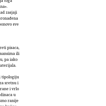
ja toga
ana».
d zasjaji
 pronađena
 ponovo sve
eti pisaca,
mansima ili
u, pa iako
terijala.
 tipologiju
za sretnu i
rane i vrlo
edinaca u
 smo ranije