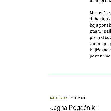
imali prili
Mraović je,
duhovit, sk
koju ponek
Ima u «Bajk
pregršt su
zanimaju lj
književne n
pošten i ne
RAZGOVOR
• 02.06.2023.
Jagna Pogačnik :