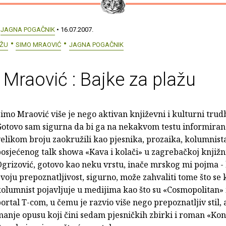
:
JAGNA POGAČNIK
• 16.07.2007.
AŽU
SIMO MRAOVIĆ
JAGNA POGAČNIK
Mraović : Bajke za plažu
imo Mraović više je nego aktivan književni i kulturni trud
otovo sam sigurna da bi ga na nekakvom testu informirano
elikom broju zaokružili kao pjesnika, prozaika, kolumnista
osjećenog talk showa «Kava i kolači» u zagrebačkoj knjiž
grizović, gotovo kao neku vrstu, inače mrskog mi pojma -
voju prepoznatljivost, sigurno, može zahvaliti tome što se 
olumnist pojavljuje u medijima kao što su «Cosmopolitan» i
ortal T-com, u čemu je razvio više nego prepoznatljiv stil, 
anje opusu koji čini sedam pjesničkih zbirki i roman «Kon