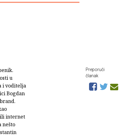
benik.
Preporuči
članak
sti u
 i voditelja
nici Bogdan
 brand.
kao
li internet
a nešto
stantin