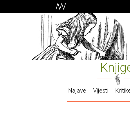
Knjig
Najave
Vijesti
Kritik