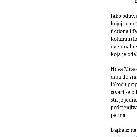
B
Iako oduvij
kojoj se na
fictiona i 
kolumnisti
eventualne
koja je oda
Nova Mraov
daju do zna
lakoću pri
stvari se o
stil je jed
podcjenjiva
jedina.
Bajke iz na