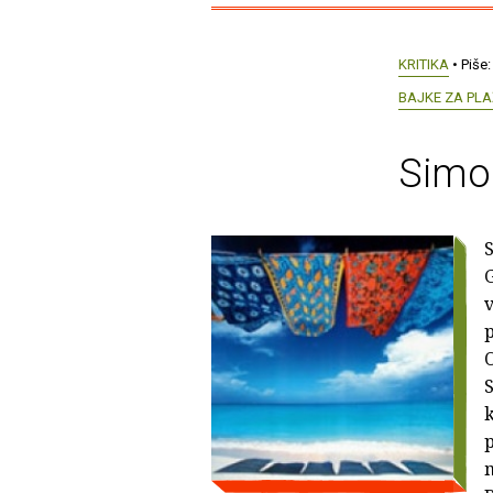
KRITIKA
• Piše
BAJKE ZA PL
Simo 
S
G
v
p
O
S
k
p
m