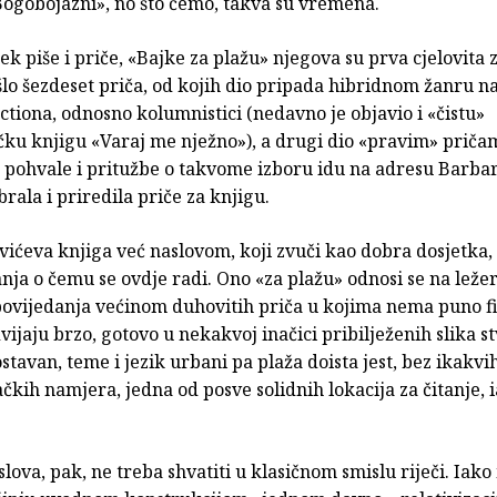
ogobojazni», no što ćemo, takva su vremena.
ek piše i priče, «Bajke za plažu» njegova su prva cjelovita 
šlo šezdeset priča, od kojih dio pripada hibridnom žanru 
factiona, odnosno kolumnistici (nedavno je objavio i «čistu»
čku knjigu «Varaj me nježno»), a drugi dio «pravim» priča
 pohvale i pritužbe o takvome izboru idu na adresu Barba
brala i priredila priče za knjigu.
ićeva knjiga već naslovom, koji zvuči kao dobra dosjetka,
nja o čemu se ovdje radi. Ono «za plažu» odnosi se na ležer
povijedanja većinom duhovitih priča u kojima nema puno fil
dvijaju brzo, gotovo u nekakvoj inačici pribilježenih slika st
nostavan, teme i jezik urbani pa plaža doista jest, bez ikakvi
čkih namjera, jedna od posve solidnih lokacija za čitanje, i
slova, pak, ne treba shvatiti u klasičnom smislu riječi. Iak