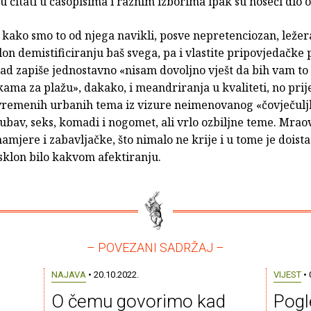
ku čitati u časopisima i raznim izborima ipak su noseći dio 
 kako smo to od njega navikli, posve nepretenciozan, ležer
lon demistificiranju baš svega, pa i vlastite pripovjedačke p
ad zapiše jednostavno «nisam dovoljno vješt da bih vam to 
ama za plažu», dakako, i meandriranja u kvaliteti, no prij
vremenih urbanih tema iz vizure neimenovanog «čovječulj
ubav, seks, komadi i nogomet, ali vrlo ozbiljne teme. Mrao
amjere i zabavljačke, što nimalo ne krije i u tome je doista
sklon bilo kakvom afektiranju.
– POVEZANI SADRŽAJ –
NAJAVA
• 20.10.2022.
VIJEST
• 
O čemu govorimo kad
Pogl