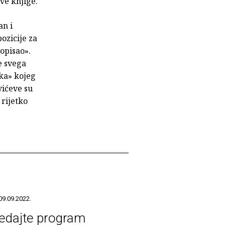
ove knjige.
an i
ozicije za
opisao».
e svega
ka» kojeg
vićeve su
 rijetko
09.09.2022.
edajte program