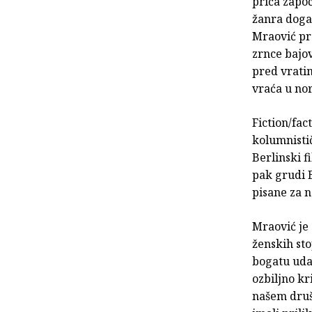
priča zapo
žanra događ
Mraović pr
zrnce bajo
pred vratim
vraća u no
Fiction/fac
kolumnistič
Berlinski f
pak grudi B
pisane za 
Mraović je 
ženskih sto
bogatu udaj
ozbiljno kr
našem društ