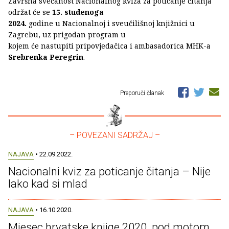
Završna svečanost Nacionalnog kviza za poticanje čitanja
održat će se
15. studenoga
2024.
godine u Nacionalnoj i sveučilišnoj knjižnici u
Zagrebu, uz prigodan program u
kojem će nastupiti pripovjedačica i ambasadorica MHK-a
Srebrenka Peregrin
.
Preporuči članak
– POVEZANI SADRŽAJ –
NAJAVA
• 22.09.2022.
Nacionalni kviz za poticanje čitanja – Nije
lako kad si mlad
NAJAVA
• 16.10.2020.
Mjesec hrvatske knjige 2020. pod motom