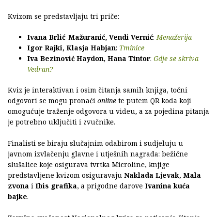
Kvizom se predstavljaju tri priče:
Ivana Brlić-Mažuranić, Vendi Vernić
:
Menažerija
Igor Rajki, Klasja Habjan
:
Tminice
Iva Bezinović Haydon, Hana Tintor
:
Gdje se skriva
Vedran?
Kviz je interaktivan i osim čitanja samih knjiga, točni
odgovori se mogu pronaći
online
te putem QR koda koji
omogućuje traženje odgovora u videu, a za pojedina pitanja
je potrebno uključiti i zvučnike.
Finalisti se biraju slučajnim odabirom i sudjeluju u
javnom izvlačenju glavne i utješnih nagrada: bežične
slušalice koje osigurava tvrtka Microline, knjige
predstavljene kvizom osiguravaju
Naklada Ljevak
,
Mala
zvona
i
Ibis grafika
, a prigodne darove
Ivanina kuća
bajke
.