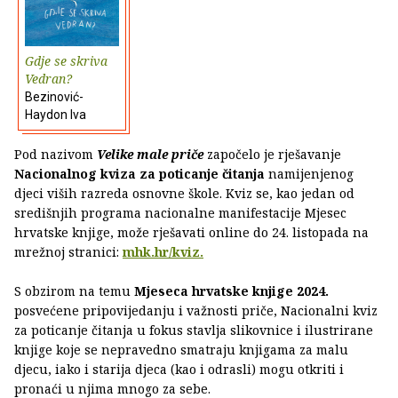
Gdje se skriva
Vedran?
Bezinović-
Haydon Iva
Pod nazivom
Velike male priče
započelo je rješavanje
Nacionalnog kviza za poticanje čitanja
namijenjenog
djeci viših razreda osnovne škole. Kviz se, kao jedan od
središnjih programa nacionalne manifestacije Mjesec
hrvatske knjige, može rješavati online do 24. listopada na
mrežnoj stranici:
mhk.hr/kviz.
S obzirom na temu
Mjeseca hrvatske knjige 2024.
posvećene pripovijedanju i važnosti priče, Nacionalni kviz
za poticanje čitanja u fokus stavlja slikovnice i ilustrirane
knjige koje se nepravedno smatraju knjigama za malu
djecu, iako i starija djeca (kao i odrasli) mogu otkriti i
pronaći u njima mnogo za sebe.