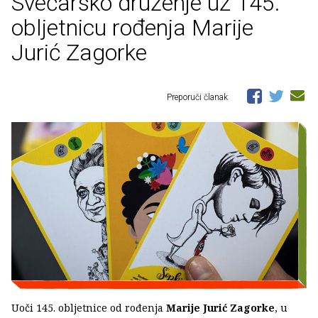
Svečarsko druženje uz 145.
obljetnicu rođenja Marije
Jurić Zagorke
Preporuči članak
Uoči 145. obljetnice od rođenja
Marije Jurić Zagorke
, u