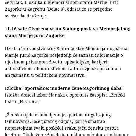
četvrtak, 1. ožujka u Memorijalnom stanu Marije Jurić
Zagorke u Zagrebu (Dolac 8), održat će se prigodno
svečarsko druženje:
11-16 sati: Otvorena vrata Stalnog postava Memorijalnog
stana Marije Jurić Zagorke
Uz stručno vodstvo kroz Stalni postav Memorijalnog stana
Marije Jurić Zagorke posjetitelji će saznati informacije o
njezinom privatnom životu, spisateljskoj karijeri,
aktivističkom i feminističkom radu i svjetski priznatom
angažmanu u političkom novinarstvu.
Izložba "Sportašice: moderne žene Zagorkinog doba"
Izložba donosi izbor članaka o sportu iz časopisa „Ženski
list“ i „Hrvatica.“
„Žensko tijelo oslobodjeno je sportom dugotrajnog
tamnovanja, lošeg starog odgoja, koji je smatrao
nepristojnim svaki poskok i svaku jaču žensku gestu i
kretnju. Tijelo žene živjelo je u oklopu odgojnog i odjevnog