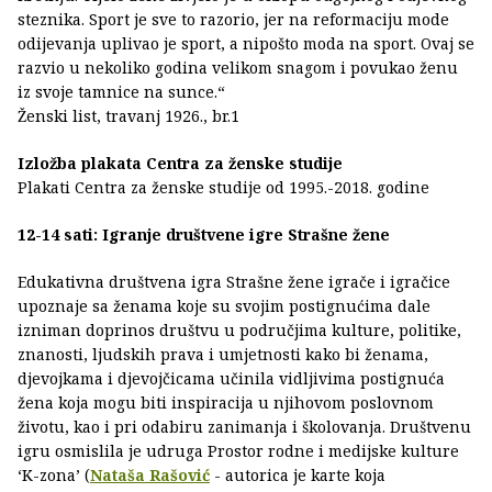
steznika. Sport je sve to razorio, jer na reformaciju mode
odijevanja uplivao je sport, a nipošto moda na sport. Ovaj se
razvio u nekoliko godina velikom snagom i povukao ženu
iz svoje tamnice na sunce.“
Ženski list, travanj 1926., br.1
Izložba plakata Centra za ženske studije
Plakati Centra za ženske studije od 1995.-2018. godine
12-14 sati: Igranje društvene igre Strašne žene
Edukativna društvena igra Strašne žene igrače i igračice
upoznaje sa ženama koje su svojim postignućima dale
izniman doprinos društvu u područjima kulture, politike,
znanosti, ljudskih prava i umjetnosti kako bi ženama,
djevojkama i djevojčicama učinila vidljivima postignuća
žena koja mogu biti inspiracija u njihovom poslovnom
životu, kao i pri odabiru zanimanja i školovanja. Društvenu
igru osmislila je udruga Prostor rodne i medijske kulture
‘K-zona’ (
Nataša Rašović
- autorica je karte koja