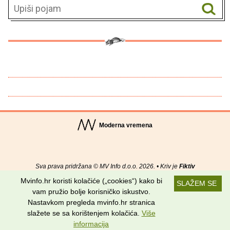
Moderna vremena
Sva prava pridržana © MV Info d.o.o. 2026. • Kriv je
Fiktiv
Mvinfo.hr koristi kolačiće („cookies“) kako bi
SLAŽEM SE
O nama
•
Pomoć
•
Uvjeti korištenja
•
RSS kanali
vam pružio bolje korisničko iskustvo.
Nastavkom pregleda mvinfo.hr stranica
Potraži nas na:
slažete se sa korištenjem kolačića.
Više
informacija