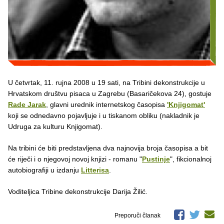
U četvrtak, 11. rujna 2008 u 19 sati, na Tribini dekonstrukcije u
Hrvatskom društvu pisaca u Zagrebu (Basaričekova 24), gostuje
Rade Jarak
, glavni urednik internetskog časopisa
'Knjigomat'
koji se odnedavno pojavljuje i u tiskanom obliku (nakladnik je
Udruga za kulturu Knjigomat).
Na tribini će biti predstavljena dva najnovija broja časopisa a bit
će riječi i o njegovoj novoj knjizi - romanu "
Pustinje
", fikcionalnoj
autobiografiji u izdanju
Litterisa
.
Voditeljica Tribine dekonstrukcije Darija Žilić.
Preporuči članak