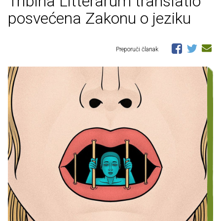
Tribina Litterarum translatio
posvećena Zakonu o jeziku
Preporuči članak