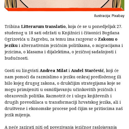
Ilustracija: Pixabay
Tribina
Litterarum translatio
, koja će se u ponedjeljak 27.
studenog u 18 sati održati u Knjižnici i čitaonici Bogdana
Ogrizovića u Zagrebu, za temu ima razgovar o
Zakonu o
jeziku
i alternativnim jezičnim politikama, o migracijama i
jezicima, o klasama i dijalektima, o jezičnoj sadašnjosti i
budućnosti.
Gosti su lingvisti
Andrea Milat
i
Anđel Starčević
, koji će
nam pomoći da razmislimo o jeziku onkraj predloženog ili
bilo kojeg drugog zakona, o drukčijim strategijama koje se
mogu primijeniti u osmišljavanju učinkovitih jezičnih i
obrazovnih politika. Razmotrit će i ulogu književnih i
drugih prevodilaca u transformaciji hrvatskog jezika, ali i
društvene i ekonomske procese pod čijim se pritiscima naš
jezik mijenja.
A neće zazirati niti od povezivanja jezičnog raslojavanja