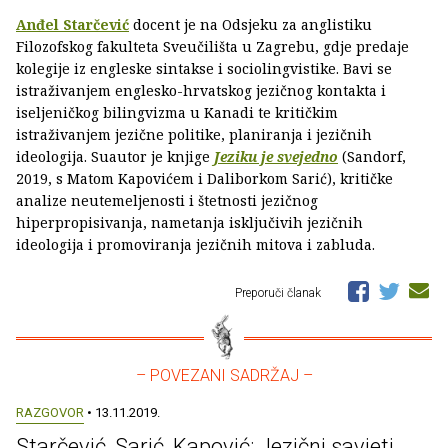
Anđel Starčević
docent je na Odsjeku za anglistiku
Filozofskog fakulteta Sveučilišta u Zagrebu, gdje predaje
kolegije iz engleske sintakse i sociolingvistike. Bavi se
istraživanjem englesko-hrvatskog jezičnog kontakta i
iseljeničkog bilingvizma u Kanadi te kritičkim
istraživanjem jezične politike, planiranja i jezičnih
ideologija. Suautor je knjige
Jeziku je svejedno
(Sandorf,
2019, s Matom Kapovićem i Daliborkom Sarić), kritičke
analize neutemeljenosti i štetnosti jezičnog
hiperpropisivanja, nametanja isključivih jezičnih
ideologija i promoviranja jezičnih mitova i zabluda.
Preporuči članak
– POVEZANI SADRŽAJ –
RAZGOVOR
• 13.11.2019.
Starčević, Sarić, Kapović: Jezični savjeti