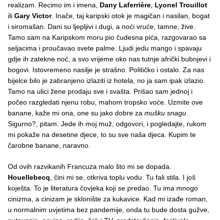
realizam. Recimo im i imena,
Dany Laferrière
,
Lyonel Trouillot
ili
Gary Victor
. Inače, taj karipski otok je magičan i nasilan, bogat
i siromašan. Dani su ljepljivi i dugi, a noći vruće, tamne, žive.
Tamo sam na Karipskom moru pio čudesna pića, razgovarao sa
seljacima i proučavao svete palme. Ljudi jedu mango i spavaju
gdje ih zatekne noć, a svo vrijeme oko nas tutnje afrički bubnjevi i
bogovi. Istovremeno nasilje je strašno. Političko i ostalo. Za nas
bijelce bilo je zabranjeno izlaziti iz hotela, no ja sam ipak izlazio.
Tamo na ulici žene prodaju sve i svašta. Prišao sam jednoj i
počeo razgledati njenu robu, mahom tropsko voće. Uzmite ove
banane, kaže mi ona, one su jako dobre za
mušku snagu
.
Sigurno?, pitam. Jede ih moj muž, odgovori, i pogledajte, rukom
mi pokaže na desetine djece, to su sve naša djeca. Kupim te
čarobne banane, naravno.
Od ovih razvikanih Francuza malo što mi se dopada.
Houellebecq
, čini mi se, otkriva toplu vodu. Tu fali stila. I još
koješta. To je literatura čovjeka koji se predao. Tu ima mnogo
cinizma, a cinizam je sklonište za kukavice. Kad mi izađe roman,
u normalnim uvjetima bez pandemije, onda tu bude dosta gužve,