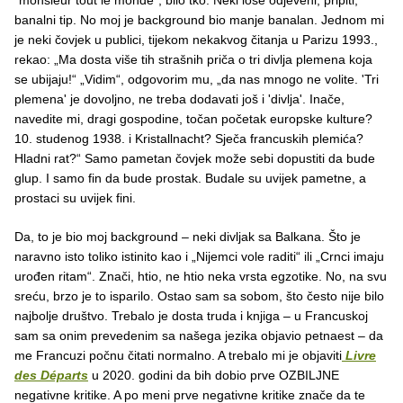
banalni tip. No moj je background bio manje banalan. Jednom mi
je neki čovjek u publici, tijekom nekakvog čitanja u Parizu 1993.,
rekao: „Ma dosta više tih strašnih priča o tri divlja plemena koja
se ubijaju!“ „Vidim“, odgovorim mu, „da nas mnogo ne volite. 'Tri
plemena' je dovoljno, ne treba dodavati još i 'divlja'. Inače,
navedite mi, dragi gospodine, točan početak europske kulture?
10. studenog 1938. i Kristallnacht? Sječa francuskih plemića?
Hladni rat?“ Samo pametan čovjek može sebi dopustiti da bude
glup. I samo fin da bude prostak. Budale su uvijek pametne, a
prostaci su uvijek fini.
Da, to je bio moj background – neki divljak sa Balkana. Što je
naravno isto toliko istinito kao i „Nijemci vole raditi“ ili „Crnci imaju
urođen ritam“. Znači, htio, ne htio neka vrsta egzotike. No, na svu
sreću, brzo je to isparilo. Ostao sam sa sobom, što često nije bilo
najbolje društvo. Trebalo je dosta truda i knjiga – u Francuskoj
sam sa onim prevedenim sa našega jezika objavio petnaest – da
me Francuzi počnu čitati normalno. A trebalo mi je objaviti
Livre
des Départs
u 2020. godini da bih dobio prve OZBILJNE
negativne kritike. A po meni prve negativne kritike znače da te