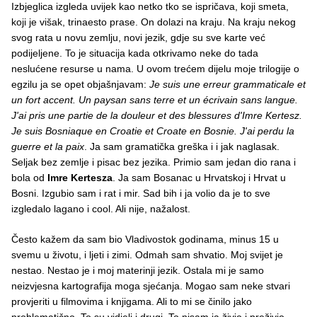
Izbjeglica izgleda uvijek kao netko tko se ispričava, koji smeta,
koji je višak, trinaesto prase. On dolazi na kraju. Na kraju nekog
svog rata u novu zemlju, novi jezik, gdje su sve karte već
podijeljene. To je situacija kada otkrivamo neke do tada
neslućene resurse u nama. U ovom trećem dijelu moje trilogije o
egzilu ja se opet objašnjavam:
Je suis une erreur grammaticale et
un fort accent. Un paysan sans terre et un écrivain sans langue.
J'ai pris une partie de la douleur et des blessures d'Imre Kertesz.
Je suis Bosniaque en Croatie et Croate en Bosnie. J'ai perdu la
guerre et la paix
. Ja sam gramatička greška i i jak naglasak.
Seljak bez zemlje i pisac bez jezika. Primio sam jedan dio rana i
bola od
Imre Kertesza
. Ja sam Bosanac u Hrvatskoj i Hrvat u
Bosni. Izgubio sam i rat i mir. Sad bih i ja volio da je to sve
izgledalo lagano i cool. Ali nije, nažalost.
Često kažem da sam bio Vladivostok godinama, minus 15 u
svemu u životu, i ljeti i zimi. Odmah sam shvatio. Moj svijet je
nestao. Nestao je i moj materinji jezik. Ostala mi je samo
neizvjesna kartografija moga sjećanja. Mogao sam neke stvari
provjeriti u filmovima i knjigama. Ali to mi se činilo jako
problematično. To su vidjeli i drugi. To nisam ja živio i preživio.