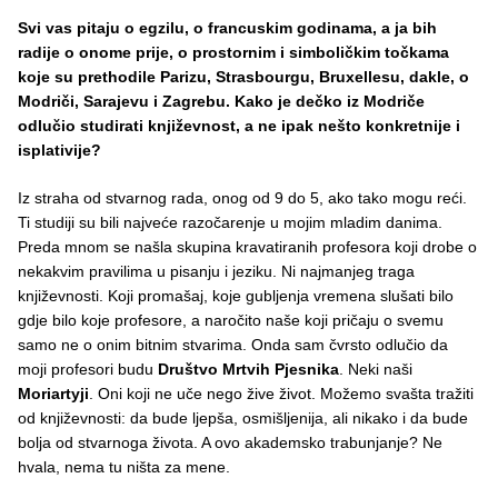
Svi vas pitaju o egzilu, o francuskim godinama, a ja bih
radije o onome prije, o prostornim i simboličkim točkama
koje su prethodile Parizu, Strasbourgu, Bruxellesu, dakle, o
Modriči, Sarajevu i Zagrebu. Kako je dečko iz Modriče
odlučio studirati književnost, a ne ipak nešto konkretnije i
isplativije?
Iz straha od stvarnog rada, onog od 9 do 5, ako tako mogu reći.
Ti studiji su bili najveće razočarenje u mojim mladim danima.
Preda mnom se našla skupina kravatiranih profesora koji drobe o
nekakvim pravilima u pisanju i jeziku. Ni najmanjeg traga
književnosti. Koji promašaj, koje gubljenja vremena slušati bilo
gdje bilo koje profesore, a naročito naše koji pričaju o svemu
samo ne o onim bitnim stvarima. Onda sam čvrsto odlučio da
moji profesori budu
Društvo Mrtvih Pjesnika
. Neki naši
Moriartyji
. Oni koji ne uče nego žive život. Možemo svašta tražiti
od književnosti: da bude ljepša, osmišljenija, ali nikako i da bude
bolja od stvarnoga života. A ovo akademsko trabunjanje? Ne
hvala, nema tu ništa za mene.