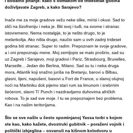
I dodatno pitanje: kako s odmakom od tridesetak godina
doživljavate Zagreb, a kako Sarajevo?
Inače me za moje gradove vežu neke slike, mirisi i okusi. Sad to
sliči na šizofreniju i neka je. Biti svoj i tuđi, na svome i stranac
istovremeno. Nema nostalgije, to je nešto drugo, to je
melankolija. Ako ništa drugo, naučio sam u ovih zadnji trideset
godina biti stranac. Super to radim. Prepoznam te svoje gradove,
a i oni prepoznaju mene. Moj zemljopis se malo proširio, sad su
uz Zagreb i Sarajevo, moji gradovi i Pariz, Strasbourg, Bruxelles,
Marseille... Jedan dio Berlina, Milano. Sad su tu i neka druga
mora, Atlantik koji snažno juriša na Bretanju, barovi u Bilbau,
glasni, lijeni, napušeni, basovi u Fort de France, u slanoj olujnoj
noći na Martiniku dok pijemo stari rum sa limunom i srebrnim
šećerom, slavni Ti' Punch i nazdravljamo duhovima afričkih
robova. To je sad sve moje. I tu se prepoznajem bez problema.
Kao i na našim teritorijama.
Što se sve našlo u često spominjanoj Yassa torbi s kojom
ste kao, kako kažete, dvostruki gubitnik – poraženi vojnik i
politički izbjeglica – osvanuli na kišnom kolodvoru u