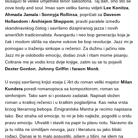
slušajući te velike umjetnike tenor saksofona. Taj dah, ono što se
zove body and soul. Imao sam veliku šansu vidjeti
Lee Konitza
,
Ahmada Jamala
i
Sonnyja Rollinsa
, popričati sa
Daveom
Hollandom
i
Archiejem Sheppom
, praviti paralele između
skandinavskog čistog i savršeno dizajniranog jazza i novih
američkih tradicionalista. Avangardu i neo bop generaciju koja je
čak i modom sličila na slavne vukove be bop revolucije. Jazz mi je
pomogao u traženju sinkope u rečenici. Za dužinu i jačinu iste.
Jazz mi je oslobodio emociju, dodao zvuk i ritam mome pisanju.
Coltrane me je vodio kroz dvije knjige, zatim su se tu pojavili
Dexter Gordon
,
Johnny Griffin
i
faraon Monk
.
U svojoj savršenoj knjizi eseja
L'Art du roman
veliki majstor
Milan
Kundera
poredi romanopisca sa kompozitorom, roman sa
simfonijom. Tako sam si i postavio zadatak. Napisati složen
roman u kratkoj rečenici i u kratkim poglavljima. Kao neka vrsta
brzog literarnog bebopa.
Emigrantska Mantra
je recimo napisana
tako. Bez straha od emocije, to mi je bilo najteže, pogoditi u sridu
pravu emociju. Uhvatiti i staviti na papir tu plavu notu. Naravno da
ja tu ništa ne izmišljam novoga, jazz i literatura su jako bliski
rođaci. Danas je to malo popustilo, pišem u tišini, ne idem na