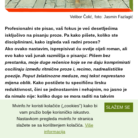
Velibor Čolić, foto: Jasmin Fazlagić
Profesionalni ste pisac, vaš fokus je već desetljećima
isključivo na pisanju proze. Pa kako pišete, koliko ste
disciplinirani, kako izgleda vaš radni proces?
Ako ovako nastavim, isprepisivat ću ovdje cijeli roman, ali
evo kako vaš junak razmišlja o pisanju:
Pišem bez
prestanka, moje duge rečenice koje se ne daju komprimirati
osciliraju između ritmične proze i, recimo, nadrealističke
poezije. Poput želatinozne meduze, moj tekst neprestano
mijena oblik.
Kako postižete tu specifičnu lirsku
reduktivnost, čini se jednostavnim i nehajnim, no jasno je
da nimalo nije: koliko dugo se mora raditi na takvim
rečenicama, na toj fluidnosti i prirodnosti?
Mvinfo.hr koristi kolačiće („cookies“) kako bi
SLAŽEM SE
vam pružio bolje korisničko iskustvo.
To se ne da naučiti, ali može se usavršiti. Kao što već rekoh moje
Nastavkom pregleda mvinfo.hr stranica
oslobađanje emocije u pisanju trajalo je godinama. Koja je
slažete se sa korištenjem kolačića.
Više
granica između prave emocije i patetike? Prave tuge i pompeznih
informacija
suza? Između ruganja i smijeha? Sve to traži jedan jako ozbiljan