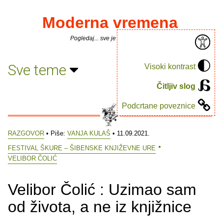
Moderna vremena
Pogledaj... sve je puno knjiga.
Sve teme
Visoki kontrast
Čitljiv slog
Podcrtane poveznice
RAZGOVOR
• Piše:
VANJA KULAŠ
• 11.09.2021.
FESTIVAL ŠKURE – ŠIBENSKE KNJIŽEVNE URE
VELIBOR ČOLIĆ
Velibor Čolić : Uzimao sam
od života, a ne iz knjižnice