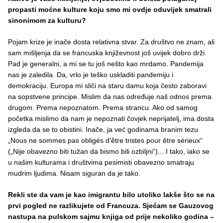
propasti moćne kulture koju smo mi ovdje oduvijek smatrali
sinonimom za kulturu?
Pojam krize je inače dosta relativna stvar. Za društvo ne znam, ali
sam mišljenja da se francuska književnost još uvijek dobro drži.
Pad je generalni, a mi se tu još nešto kao mrdamo. Pandemija
nas je zaledila. Da, vrlo je teško uskladiti pandemiju i
demokraciju. Europa mi sliči na staru damu koja često zaboravi
na sopstvene principe. Mislim da nas određuje naš odnos prema
drugom. Prema nepoznatom. Prema strancu. Ako od samog
početka mislimo da nam je nepoznati čovjek neprijatelj, ima dosta
izgleda da se to obistini. Inače, ja već godinama branim tezu
„Nous ne sommes pas obligés d'être tristes pour être sérieux“
(„Nije obavezno biti tužan da bismo bili ozbiljni“)... I tako, iako se
u našim kulturama i društvima pesimisti obavezno smatraju
mudrim ljudima. Nisam siguran da je tako.
Rekli ste da vam je kao imigrantu bilo utoliko lakše što se na
prvi pogled ne razlikujete od Francuza. Sjećam se Gauzovog
nastupa na pulskom sajmu knjiga od prije nekoliko godina –