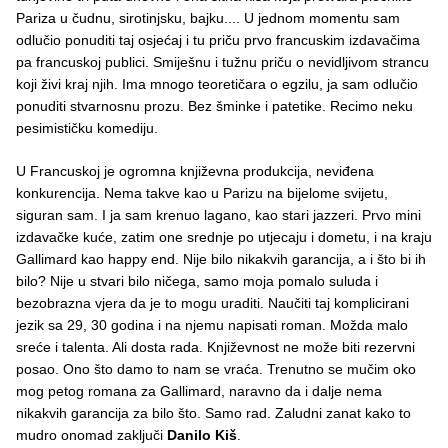
Pariza u čudnu, sirotinjsku, bajku.... U jednom momentu sam
odlučio ponuditi taj osjećaj i tu priču prvo francuskim izdavačima
pa francuskoj publici. Smiješnu i tužnu priču o nevidljivom strancu
koji živi kraj njih. Ima mnogo teoretičara o egzilu, ja sam odlučio
ponuditi stvarnosnu prozu. Bez šminke i patetike. Recimo neku
pesimističku komediju.
U Francuskoj je ogromna književna produkcija, neviđena
konkurencija. Nema takve kao u Parizu na bijelome svijetu,
siguran sam. I ja sam krenuo lagano, kao stari jazzeri. Prvo mini
izdavačke kuće, zatim one srednje po utjecaju i dometu, i na kraju
Gallimard kao happy end. Nije bilo nikakvih garancija, a i što bi ih
bilo? Nije u stvari bilo ničega, samo moja pomalo suluda i
bezobrazna vjera da je to mogu uraditi. Naučiti taj komplicirani
jezik sa 29, 30 godina i na njemu napisati roman. Možda malo
sreće i talenta. Ali dosta rada. Književnost ne može biti rezervni
posao. Ono što damo to nam se vraća. Trenutno se mučim oko
mog petog romana za Gallimard, naravno da i dalje nema
nikakvih garancija za bilo što. Samo rad. Zaludni zanat kako to
mudro onomad zaključi
Danilo Kiš
.