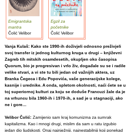
Emigrantska
Egzil za
mantra
početnike
Čolić Velibor
Čolić Velibor
Vanja Kulaš: Kako ste 1990-ih doživjeli odnosno preživjeli
svoj transfer iz jednog kulturnog kruga u drugi – književni
Zagreb tih mitskih osamdesetih, okupljen oko časopisa
Quorum, bio je progresivan i vrlo živ, događale su se i radile
velike stvari, a vi ste tu bili jedan od važnijih aktera, uz
Branka Čegeca i Edu Popovića, vaše generacijske kolege,
kasnije i urednike. A onda, spletom okolnosti, naći ćete se u
toj superiornoj kulturi za koju se doduše Francuzi žale da je
na vrhuncu bila 1960-ih i 1970-ih, a sad je u stagnaciji, ako
ne i gore…
Velibor Čolić:
Zamijenio sam kraj komunizma za sumrak
kapitalizma. Kao i mnogi drugi, mislim da sam u ratu izgubio
jedan dio ljudskosti. Onaj najnježniji, najnestabilniji koji ponekad