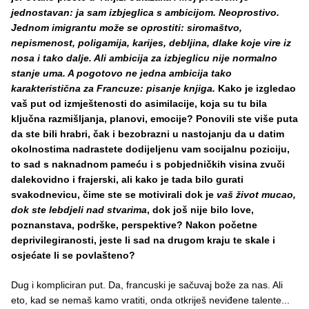
jednostavan: ja sam izbjeglica s ambicijom. Neoprostivo.
Jednom imigrantu može se oprostiti: siromaštvo,
nepismenost, poligamija, karijes, debljina, dlake koje vire iz
nosa i tako dalje. Ali ambicija za izbjeglicu nije normalno
stanje uma. A pogotovo ne jedna ambicija tako
karakteristična za Francuze: pisanje knjiga.
Kako je izgledao
vaš put od izmještenosti do asimilacije, koja su tu bila
ključna razmišljanja, planovi, emocije? Ponovili ste više puta
da ste bili hrabri, čak i bezobrazni u nastojanju da u datim
okolnostima nadrastete dodijeljenu vam socijalnu poziciju,
to sad s naknadnom pameću i s pobjedničkih visina zvuči
dalekovidno i frajerski, ali kako je tada bilo gurati
svakodnevicu, čime ste se motivirali dok je
vaš život mucao,
dok ste lebdjeli nad stvarima
, dok još nije bilo love,
poznanstava, podrške, perspektive? Nakon početne
deprivilegiranosti, jeste li sad na drugom kraju te skale i
osjećate li se povlašteno?
Dug i kompliciran put. Da, francuski je sačuvaj bože za nas. Ali
eto, kad se nemaš kamo vratiti, onda otkriješ neviđene talente...