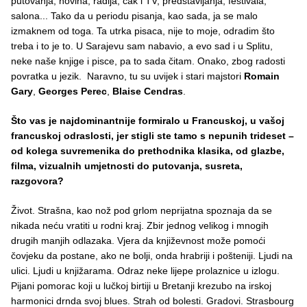
putovanja, novina, radija, čak i TV, predstavljanja, festivala,
salona... Tako da u periodu pisanja, kao sada, ja se malo
izmaknem od toga. Ta utrka pisaca, nije to moje, odradim što
treba i to je to. U Sarajevu sam nabavio, a evo sad i u Splitu,
neke naše knjige i pisce, pa to sada čitam. Onako, zbog radosti
povratka u jezik. Naravno, tu su uvijek i stari majstori
Romain
Gary
,
Georges Perec
,
Blaise Cendras
.
Što vas je najdominantnije formiralo u Francuskoj, u vašoj
francuskoj odraslosti, jer stigli ste tamo s nepunih trideset –
od kolega suvremenika do prethodnika klasika, od glazbe,
filma, vizualnih umjetnosti do putovanja, susreta,
razgovora?
Život. Strašna, kao nož pod grlom neprijatna spoznaja da se
nikada neću vratiti u rodni kraj. Zbir jednog velikog i mnogih
drugih manjih odlazaka. Vjera da književnost može pomoći
čovjeku da postane, ako ne bolji, onda hrabriji i pošteniji. Ljudi na
ulici. Ljudi u knjižarama. Odraz neke lijepe prolaznice u izlogu.
Pijani pomorac koji u lučkoj birtiji u Bretanji krezubo na irskoj
harmonici drnda svoj blues. Strah od bolesti. Gradovi. Strasbourg