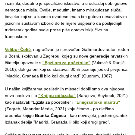
i iznimki, dodatno je specifično iskustvo, a u odrasloj dobi gotovo
nemoguća misija. Ovdje, međutim, imamo mirakulozan slučaj
čovjeka koji se u kasnim dvadesetima s tim gotovo nesavladivim
jezičnim sustavom izborio do te mjere uspješno da posljednjih
tridesetak godina svoje proze piše gotovo isključivo na
francuskom.
Velibor Čolić
, nagrađivan je i prevođen Gallimardov autor, rođen
u Bosni, školovan u Zagrebu, kojeg su nove generacije hrvatskih
čitatelja upoznale s
"Egzilom za početnike"
(Vuković & Runjić,
2018), dok ga oni koji su stasavali 80-ih poznaju još od prvijenca
"Madrid, Granada ili bilo koji drugi grad" (Quorum, 1987).
U našim knjižarama posljednjih mjeseci dobili smo dva njegova
nova naslova i to
"Knjigu odlazaka"
(Sarajevo, Buybook, 2021)
kao nastavak "Egzila za početnike" i
"Emigrantsku mantru"
(Zagreb, Meandar Media, 2021) koju čitamo - po riječima
urednika knjige
Branka Čegeca
- kao novovjeki, postemigrantski
izdanak debija "Madrid, Granada ili bilo koji drugi grad".
Čolićeva literarnost zadivljujuća je, kao i njegov dubinski osjećaj