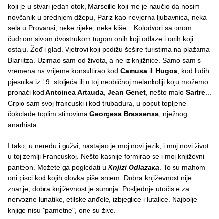
koji je u stvari jedan otok, Marseille koji me je naučio da nosim
novčanik u prednjem džepu, Pariz kao nevjerna ljubavnica, neka
sela u Provansi, neke rijeke, neke kiše... Kolodvori sa onom
čudnom sivom dvostrukom tugom onih koji odlaze i onih koji
ostaju. Žeđ i glad. Vjetrovi koji podižu šešire turistima na plažama
Biarritza. Uzimao sam od života, a ne iz knjižnice. Samo sam s
vremena na vrijeme konsultirao kod
Camusa
ili
Hugoa
, kod ludih
pjesnika iz 19. stoljeća ili u toj neobičnoj melankoliji koju možemo
pronaći kod
Antoinea Artauda
,
Jean Genet
, nešto malo
Sartre
...
Crpio sam svoj francuski i kod trubadura, u poput topljene
čokolade toplim stihovima
Georgesa Brassensa
, nježnog
anarhista.
I tako, u neredu i gužvi, nastajao je moj novi jezik, i moj novi život
u toj zemlji Francuskoj. Nešto kasnije formirao se i moj književni
panteon. Možete ga pogledati u
Knjizi Odlazaka
. To su mahom
oni pisci kod kojih olovka piše srcem. Dobra književnost nije
znanje, dobra književnost je sumnja. Posljednje utočiste za
nervozne lunatike, etilske anđele, izbjeglice i lutalice. Najbolje
knjige nisu "pametne", one su žive.