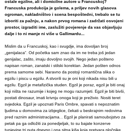
ostale egzilne, ali i domicilne autore u Francuskoj?
Francuska produkcija je golema, a priljev novih glasova
ogroman, nakladništvo i scena bespoštedni, trebalo se tu
izboriti za pažnju, a nakon prvog romana i zadržati osvojeni
prostor, izgraditi ime, zaslužiti povjerenje da vas objavljuju
dalje i to ni manje ni više u Gallimardu...
Mislim da u Francuskoj, kao i svugdje, ima dovoljan broj
„genijalaca“. Od početka sam znao da im ne treba još jedan
genijalac, zašto, imaju dovoljno svojih. Nego jedan pošteno
napisan roman, zanatski i stilski korektan. Jedan pošten odnos
prema samome sebi. Naravno da postoji romantična slika o
egzilu i piscu u egzilu. A stvorili su je oni koji nikada nisu bili u
egzilu. Egzil je metafizička studen. Egzil je poraz, egzil je biti onaj
koji ništa ne razumije i kojeg ne mogu razumjeti. Egzil je biti bivši,
postati dinosaur, imati krivnju onoga koji je preživio. Nositi teret
svjedoka. Egzil je upoznati Paris Ombre, spavati s nepoznatim
ljudima u domovima za izbjeglice, čekati u beskrajnim redovima
pred raznim administracijama... Egzil je planirati samoubojstvo za
petak pa ga odložiti za ponedjeljak, to su bajate konzerve
tunjevine tri puta dnevno i ona sitna kiša koja pretvara pločnike