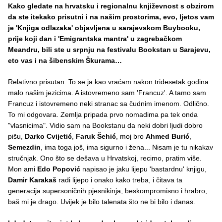
Kako gledate na hrvatsku i regionalnu književnost s obzirom
da ste itekako prisutni i na našim prostorima, evo, ljetos vam
je 'Knjiga odlazaka' objavljena u sarajevskom Buybooku,
prije koji dan i 'Emigrantska mantra' u zagrebačkom
Meandru, bili ste u srpnju na festivalu Bookstan u Sarajevu,
eto vas i na šibenskim Škurama…
Relativno prisutan. To se ja kao vraćam nakon tridesetak godina
malo našim jezicima. A istovremeno sam 'Francuz'. A tamo sam
Francuz i istovremeno neki stranac sa čudnim imenom. Odlično.
To mi odgovara. Zemlja pripada prvo nomadima pa tek onda
"vlasnicima". Vidio sam na Bookstanu da neki dobri ljudi dobro
pišu,
Darko Cvijetić
,
Faruk Šehić
, moj bro
Ahmed Burić
,
Semezdin
, ima toga još, ima sigurno i žena... Nisam je tu nikakav
stručnjak. Ono što se dešava u Hrvatskoj, recimo, pratim više.
Mon ami
Edo Popović
napisao je jaku lijepu 'bastardnu' knjigu,
Damir Karakaš
radi lijepo i onako kako treba, i čitava ta
generacija supersoničnih pjesnikinja, beskompromisno i hrabro,
baš mi je drago. Uvijek je bilo talenata što ne bi bilo i danas.