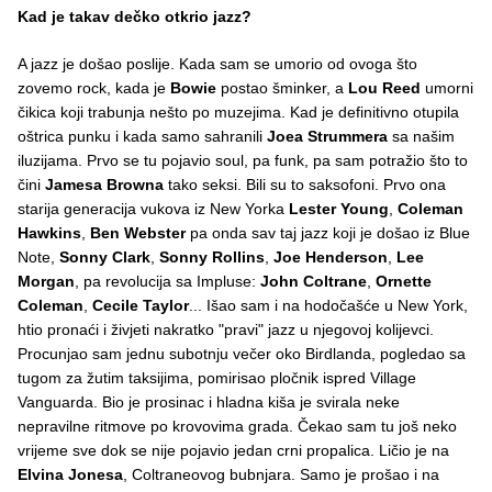
Kad je takav dečko otkrio jazz?
A jazz je došao poslije. Kada sam se umorio od ovoga što
zovemo rock, kada je
Bowie
postao šminker, a
Lou Reed
umorni
čikica koji trabunja nešto po muzejima. Kad je definitivno otupila
oštrica punku i kada samo sahranili
Joea Strummera
sa našim
iluzijama. Prvo se tu pojavio soul, pa funk, pa sam potražio što to
čini
Jamesa Browna
tako seksi. Bili su to saksofoni. Prvo ona
starija generacija vukova iz New Yorka
Lester Young
,
Coleman
Hawkins
,
Ben Webster
pa onda sav taj jazz koji je došao iz Blue
Note,
Sonny Clark
,
Sonny Rollins
,
Joe Henderson
,
Lee
Morgan
, pa revolucija sa Impluse:
John Coltrane
,
Ornette
Coleman
,
Cecile Taylor
... Išao sam i na hodočašće u New York,
htio pronaći i živjeti nakratko "pravi" jazz u njegovoj kolijevci.
Procunjao sam jednu subotnju večer oko Birdlanda, pogledao sa
tugom za žutim taksijima, pomirisao pločnik ispred Village
Vanguarda. Bio je prosinac i hladna kiša je svirala neke
nepravilne ritmove po krovovima grada. Čekao sam tu još neko
vrijeme sve dok se nije pojavio jedan crni propalica. Ličio je na
Elvina Jonesa
, Coltraneovog bubnjara. Samo je prošao i na