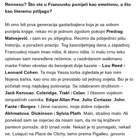
Rennesu? Što ste u Francusku ponijeli kao emotivnu, a što
kao literarnu prtljagu?
Mi smo bili prva generacija gastarbajtera koja je sa sobom
ponijela knjige, rekao mi je jednom zgodom pokojni
Predrag
Matvejević
, i sam ex yu izbjeglica. Recimo da pobjednici pišu
historiju, a poraženi poeziju. Tog kasnoljetnjeg dana u zapadnoj
Francuskoj nisam imao ništa, ili skoro ništa. U malu crnu teku
upisivao sam nesređene rečenice, u razdrdanom walkmanu
marke Fisher okretao do besvijesti dvije kazete –
Lou Reed
i
Leonard Cohen
. Ta moja Yassa torba izgledala je kao mini
Nojeva barka, kao ono sto je preostalo od jednog svijeta. Bio je to
početak mog najduljeg putovanja. Sa odabranim društvom –
Jack Kerouac
,
Coleridge
,
Trakl
i
Celan
. I čitavom vojskom
simpatičnih carinika:
Edgar Allan Poe
,
Julio Cortazar
,
John
Fante
i
Borges
. I žene naravno, moje dobre zvijezde
Akhmatova
,
Dickinson
i
Sylvia Plath
. Malo, strašno malo. Ali
ponekad sam se osjećao da nisam sam, da mi taj književni
panteon pomaže, drži iznad vode. Nekad je to pomagalo, nekad
ne. Lutajući na Place de Clichy, tamo prema Pigalleu, govorio