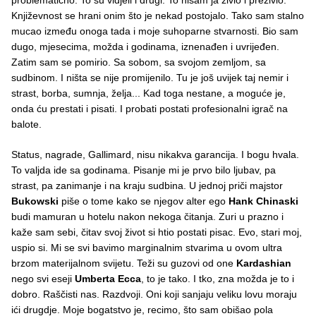
Književnost se hrani onim što je nekad postojalo. Tako sam stalno
mucao između onoga tada i moje suhoparne stvarnosti. Bio sam
dugo, mjesecima, možda i godinama, iznenađen i uvrijeđen.
Zatim sam se pomirio. Sa sobom, sa svojom zemljom, sa
sudbinom. I ništa se nije promijenilo. Tu je još uvijek taj nemir i
strast, borba, sumnja, želja... Kad toga nestane, a moguće je,
onda ću prestati i pisati. I probati postati profesionalni igrač na
balote.
Status, nagrade, Gallimard, nisu nikakva garancija. I bogu hvala.
To valjda ide sa godinama. Pisanje mi je prvo bilo ljubav, pa
strast, pa zanimanje i na kraju sudbina. U jednoj priči majstor
Bukowski
piše o tome kako se njegov alter ego
Hank Chinaski
budi mamuran u hotelu nakon nekoga čitanja. Zuri u prazno i
kaže sam sebi, čitav svoj život si htio postati pisac. Evo, stari moj,
uspio si. Mi se svi bavimo marginalnim stvarima u ovom ultra
brzom materijalnom svijetu. Teži su guzovi od one
Kardashian
nego svi eseji
Umberta Ecca
, to je tako. I tko, zna možda je to i
dobro. Raščisti nas. Razdvoji. Oni koji sanjaju veliku lovu moraju
ići drugdje. Moje bogatstvo je, recimo, što sam obišao pola