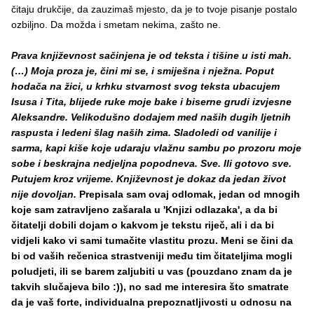
čitaju drukčije, da zauzimaš mjesto, da je to tvoje pisanje postalo
ozbiljno. Da možda i smetam nekima, zašto ne.
Prava književnost sačinjena je od teksta i tišine u isti mah.
(…) Moja proza je, čini mi se, i smiješna i nježna. Poput
hodača na žici, u krhku stvarnost svog teksta ubacujem
Isusa i Tita, blijede ruke moje bake i biserne grudi izvjesne
Aleksandre. Velikodušno dodajem med naših dugih ljetnih
raspusta i ledeni šlag naših zima. Sladoledi od vanilije i
sarma, kapi kiše koje udaraju vlažnu sambu po prozoru moje
sobe i beskrajna nedjeljna popodneva. Sve. Ili gotovo sve.
Putujem kroz vrijeme. Književnost je dokaz da jedan život
nije dovoljan.
Prepisala sam ovaj odlomak, jedan od mnogih
koje sam zatravljeno zašarala u 'Knjizi odlazaka', a da bi
čitatelji dobili dojam o kakvom je tekstu riječ, ali i da bi
vidjeli kako vi sami tumačite vlastitu prozu. Meni se čini da
bi od vaših rečenica strastveniji među tim čitateljima mogli
poludjeti, ili se barem zaljubiti u vas (pouzdano znam da je
takvih slučajeva bilo :)), no sad me interesira što smatrate
da je vaš forte, individualna prepoznatljivosti u odnosu na