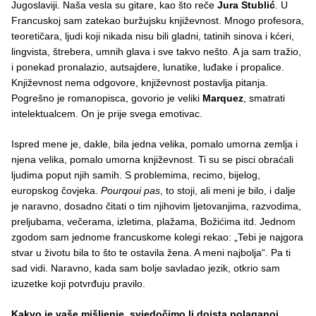
Jugoslaviji. Naša vesla su gitare, kao što reče
Jura Stublić
. U
Francuskoj sam zatekao buržujsku književnost. Mnogo profesora,
teoretičara, ljudi koji nikada nisu bili gladni, tatinih sinova i kćeri,
lingvista, štrebera, umnih glava i sve takvo nešto. A ja sam tražio,
i ponekad pronalazio, autsajdere, lunatike, luđake i propalice.
Književnost nema odgovore, književnost postavlja pitanja.
Pogrešno je romanopisca, govorio je veliki
Marquez
, smatrati
intelektualcem. On je prije svega emotivac.
Ispred mene je, dakle, bila jedna velika, pomalo umorna zemlja i
njena velika, pomalo umorna književnost. Ti su se pisci obraćali
ljudima poput njih samih. S problemima, recimo, bijelog,
europskog čovjeka.
Pourqoui pas
, to stoji, ali meni je bilo, i dalje
je naravno, dosadno čitati o tim njihovim ljetovanjima, razvodima,
preljubama, večerama, izletima, plažama, Božićima itd. Jednom
zgodom sam jednome francuskome kolegi rekao: „Tebi je najgora
stvar u životu bila to što te ostavila žena. A meni najbolja“. Pa ti
sad vidi. Naravno, kada sam bolje savladao jezik, otkrio sam
izuzetke koji potvrđuju pravilo.
Kakvo je vaše mišljenje, svjedočimo li doista polaganoj