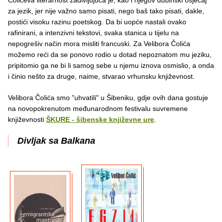
za jezik, jer nije važno samo pisati, nego baš tako pisati, dakle,
postići visoku razinu poetskog. Da bi uopće nastali ovako
rafinirani, a intenzivni tekstovi, svaka stanica u tijelu na
nepogrešiv način mora misliti francuski. Za Velibora Čolića
možemo reći da se ponovo rodio u dotad nepoznatom mu jeziku,
pripitomio ga ne bi li samog sebe u njemu iznova osmislio, a onda
i činio nešto za druge, naime, stvarao vrhunsku književnost.
Velibora Čolića smo "uhvatili" u Šibeniku, gdje ovih dana gostuje
na novopokrenutom međunarodnom festivalu suvremene
književnosti
ŠKURE - šibenske književne ure
.
Divljak sa Balkana