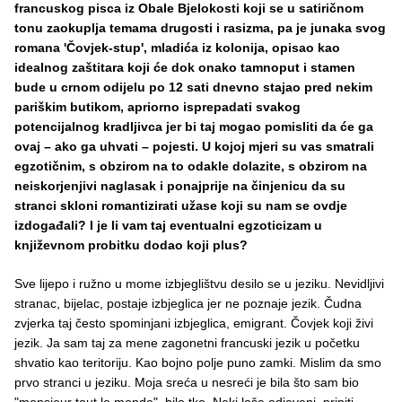
francuskog pisca iz Obale Bjelokosti koji se u satiričnom
tonu zaokuplja temama drugosti i rasizma, pa je junaka svog
romana 'Čovjek-stup', mladića iz kolonija, opisao kao
idealnog zaštitara koji će dok onako tamnoput i stamen
bude u crnom odijelu po 12 sati dnevno stajao pred nekim
pariškim butikom, apriorno isprepadati svakog
potencijalnog kradljivca jer bi taj mogao pomisliti da će ga
ovaj – ako ga uhvati – pojesti. U kojoj mjeri su vas smatrali
egzotičnim, s obzirom na to odakle dolazite, s obzirom na
neiskorjenjivi naglasak i ponajprije na činjenicu da su
stranci skloni romantizirati užase koji su nam se ovdje
izdogađali? I je li vam taj eventualni egzoticizam u
književnom probitku dodao koji plus?
Sve lijepo i ružno u mome izbjeglištvu desilo se u jeziku. Nevidljivi
stranac, bijelac, postaje izbjeglica jer ne poznaje jezik. Čudna
zvjerka taj često spominjani izbjeglica, emigrant. Čovjek koji živi
jezik. Ja sam taj za mene zagonetni francuski jezik u početku
shvatio kao teritoriju. Kao bojno polje puno zamki. Mislim da smo
prvo stranci u jeziku. Moja sreća u nesreći je bila što sam bio
"monsieur tout le monde", bilo tko. Neki loše odjeveni, pripiti,