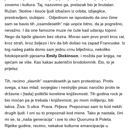
zovemo i kultura. Taj, nazovimo ga, prelazak bio je brutalan.
Ružan. Stotine i tisuće ljudi izbačeni iz orbita, izbjeglice,
prestravljeni, izubijani... Odjednom se ispostavilo da ono čime
sam se bavio tih „osamdesetih“ nije uopće bitno, da je pogrešno,
nevažno. I da one famozne muze ne ćute kad udaraju topovi.
Nego da bježe glavom bez obzira. Morao sam prvo proći kroz rat,
kroz strah, kroz željezo i krv da bih došao na zapad Francuske. Iz
tog našeg pakla donio sam jednu crnu bilježnicu, nekoliko
fotokopiranih pjesama
Emily Dickinson
, i možda par knjiga, ne
sjećam se više. Kao kakav autentični brodolomnik. Eto, to je
prijelaz.
Tih, recimo „slavnih“ osamdesetih ja sam protestirao. Protiv
svega, a kao mlad, svojeglav i nestrpljiv pisac naročito protiv te
državne i (tada) politički korektne književnosti. Tih godina rock je
bio moćan pa je trebala i književnost, po mom mišljenju, biti
takva. Živa. S ulice. Prava.
Prljava
. Prepoznao sam to kod nekih
drugih ljudi. I oni su to prepoznali kod mene. Tako je nastala, čini
mi se, ta „naša generacija“ i sve to oko Quoruma ili Poleta.
Rijetke godine, recimo, nekakve kulturne emancipacije u