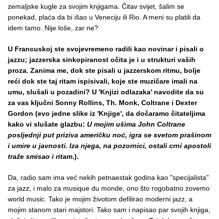
zemaljske kugle za svojim knjigama. Čitav svijet, šalim se
ponekad, plaća da bi išao u Veneciju ili Rio. A meni su platili da
idem tamo. Nije loše, zar ne?
U Francuskoj ste svojevremeno radili kao novinar i pisali o
jazzu; jazzerska sinkopiranost očita je i u strukturi vaših
proza. Zanima me, dok ste pisali u jazzerskom ritmu, bolje
reći dok ste taj ritam ispisivali, koje ste muzičare imali na
umu, slušali u pozadini? U 'Knjizi odlazaka' navodite da su
za vas ključni Sonny Rollins, Th. Monk, Coltrane i Dexter
Gordon (evo jedne slike iz 'Knjige', da dočaramo čitateljima
kako vi slušate glazbu:
U mojim ušima John Coltrane
posljednji put priziva američku noć, igra se svetom prašinom
i umire u javnosti. Iza njega, na pozornici, ostali crni apostoli
traže smisao i ritam
.).
Da, radio sam ima već nekih petnaestak godina kao "specijalista"
za jazz, i malo za musique du monde, ono što rogobatno zovemo
world music. Tako je mojim životom defilirao moderni jazz, a
mojim stanom stari majstori. Tako sam i napisao par svojih knjiga,