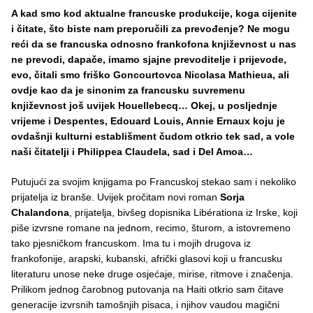
A kad smo kod aktualne francuske produkcije, koga cijenite
i čitate, što biste nam preporučili za prevođenje? Ne mogu
reći da se francuska odnosno frankofona književnost u nas
ne prevodi, dapače, imamo sjajne prevoditelje i prijevode,
evo, čitali smo friško Goncourtovca Nicolasa Mathieua, ali
ovdje kao da je sinonim za francusku suvremenu
književnost još uvijek Houellebecq… Okej, u posljednje
vrijeme i Despentes, Edouard Louis, Annie Ernaux koju je
ovdašnji kulturni establišment čudom otkrio tek sad, a vole
naši čitatelji i Philippea Claudela, sad i Del Amoa…
Putujući za svojim knjigama po Francuskoj stekao sam i nekoliko
prijatelja iz branše. Uvijek pročitam novi roman
Sorja
Chalandona
, prijatelja, bivšeg dopisnika Libérationa iz Irske, koji
piše izvrsne romane na jednom, recimo, šturom, a istovremeno
tako pjesničkom francuskom. Ima tu i mojih drugova iz
frankofonije, arapski, kubanski, afrički glasovi koji u francusku
literaturu unose neke druge osjećaje, mirise, ritmove i značenja.
Prilikom jednog čarobnog putovanja na Haiti otkrio sam čitave
generacije izvrsnih tamošnjih pisaca, i njihov vaudou magični