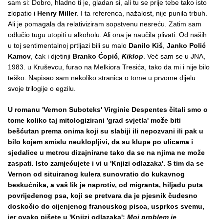
sam si: Dobro, hladno ti je, gladan si, ali tu se prije tebe tako isto
zlopatio i
Henry Miller
. I ta referenca, nažalost, nije punila trbuh.
Ali je pomagala da relativiziram sopstvenu nesreću. Zatim sam
odlučio tugu utopiti u alkoholu. Ali ona je naučila plivati. Od naših
u toj sentimentalnoj prtljazi bili su malo
Danilo Kiš
,
Janko Polić
Kamov
, čak i djetinji
Branko Ćopić
,
Kiklop
. Već sam se u JNA,
1983. u Kruševcu, furao na Melkiora Tresića, tako da mi i nije bilo
teško. Napisao sam nekoliko stranica o tome u prvome dijelu
svoje trilogije o egzilu.
U romanu 'Vernon Suboteks' Virginie Despentes čitali smo o
tome koliko taj mitologizirani 'grad svjetla' može biti
bešćutan prema onima koji su slabiji ili nepozvani ili pak u
bilo kojem smislu neuklopljivi, da su klupe po ulicama i
sjedalice u metrou dizajnirane tako da se na njima ne može
zaspati. Isto zamjećujete i vi u 'Knjizi odlazaka'. S tim da se
Vernon od situiranog kulera sunovratio do kukavnog
beskućnika, a vaš lik je naprotiv, od migranta, hiljadu puta
povrijeđenog psa, koji se pretvara da je pjesnik čudesno
doskočio do cijenjenog francuskog pisca, usprkos svemu,
jer ovako pišete u 'Knjizi odlazaka':
Moj problem je