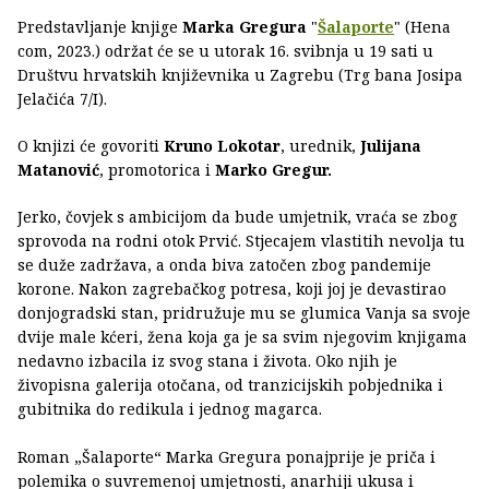
Predstavljanje knjige
Marka Gregura
"
Šalaporte
" (Hena
com, 2023.) održat će se u utorak 16. svibnja u 19 sati u
Društvu hrvatskih književnika u Zagrebu (Trg bana Josipa
Jelačića 7/I).
O knjizi će govoriti
Kruno Lokotar
, urednik,
Julijana
Matanović
, promotorica i
Marko Gregur.
Jerko, čovjek s ambicijom da bude umjetnik, vraća se zbog
sprovoda na rodni otok Prvić. Stjecajem vlastitih nevolja tu
se duže zadržava, a onda biva zatočen zbog pandemije
korone. Nakon zagrebačkog potresa, koji joj je devastirao
donjogradski stan, pridružuje mu se glumica Vanja sa svoje
dvije male kćeri, žena koja ga je sa svim njegovim knjigama
nedavno izbacila iz svog stana i života. Oko njih je
živopisna galerija otočana, od tranzicijskih pobjednika i
gubitnika do redikula i jednog magarca.
Roman „Šalaporte“ Marka Gregura ponajprije je priča i
polemika o suvremenoj umjetnosti, anarhiji ukusa i