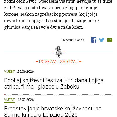
rodni otok Prvić. Stjecajem vlastitih nevolja tu se duže
zadržava, a onda biva zatočen zbog pandemije
korone. Nakon zagrebačkog potresa, koji joj je
devastirao donjogradski stan, pridružuje mu se
glumica Vanja sa svoje dvije male kćeri...
Preporuči članak
– POVEZANI SADRŽAJ –
VIJEST
• 26.06.2026.
Bookaj književni festival - tri dana knjiga,
stripa, filma i glazbe u Zaboku
VIJEST
• 12.03.2026.
Predstavljanje hrvatske književnosti na
Sajmu knjiga u Leipzigu 2026.