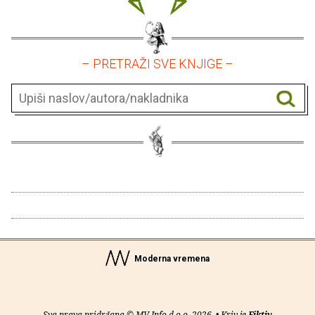
– PRETRAŽI SVE KNJIGE –
Moderna vremena
Sva prava pridržana © MV Info d.o.o. 2026. • Kriv je
Fiktiv