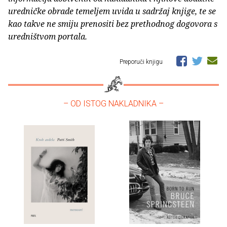
uredničke obrade temeljem uvida u sadržaj knjige, te se
kao takve ne smiju prenositi bez prethodnog dogovora s
uredništvom portala.
Preporuči knjigu
– OD ISTOG NAKLADNIKA –