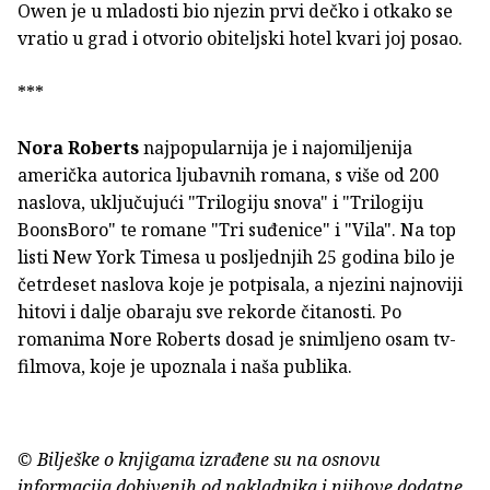
Owen je u mladosti bio njezin prvi dečko i otkako se
vratio u grad i otvorio obiteljski hotel kvari joj posao.
***
Nora Roberts
najpopularnija je i najomiljenija
američka autorica ljubavnih romana, s više od 200
naslova, uključujući "Trilogiju snova" i "Trilogiju
BoonsBoro" te romane "Tri suđenice" i "Vila". Na top
listi New York Timesa u posljednjih 25 godina bilo je
četrdeset naslova koje je potpisala, a njezini najnoviji
hitovi i dalje obaraju sve rekorde čitanosti. Po
romanima Nore Roberts dosad je snimljeno osam tv-
filmova, koje je upoznala i naša publika.
© Bilješke o knjigama izrađene su na osnovu
informacija dobivenih od nakladnika i njihove dodatne