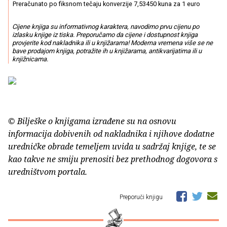
Preračunato po fiksnom tečaju konverzije 7,53450 kuna za 1 euro
Cijene knjiga su informativnog karaktera, navodimo prvu cijenu po
izlasku knjige iz tiska. Preporučamo da cijene i dostupnost knjiga
provjerite kod nakladnika ili u knjižarama! Moderna vremena više se ne
bave prodajom knjiga, potražite ih u knjižarama, antikvarijatima ili u
knjižnicama.
© Bilješke o knjigama izrađene su na osnovu
informacija dobivenih od nakladnika i njihove dodatne
uredničke obrade temeljem uvida u sadržaj knjige, te se
kao takve ne smiju prenositi bez prethodnog dogovora s
uredništvom portala.
Preporuči knjigu