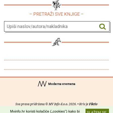
– PRETRAŽI SVE KNJIGE –
Moderna vremena
Sva prava pridržana © MV Info d.o.o. 2026. • Kriv je
Fiktiv
Mvinfo.hr koristi kolačiće („cookies“) kako bi
SLAŽEM SE