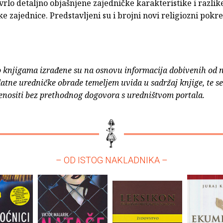
 vrlo detaljno objašnjene zajedničke karakteristike i razli
ke zajednice. Predstavljeni su i brojni novi religiozni pokre
o knjigama izrađene su na osnovu informacija dobivenih od 
atne uredničke obrade temeljem uvida u sadržaj knjige, te s
enositi bez prethodnog dogovora s uredništvom portala.
– OD ISTOG NAKLADNIKA –