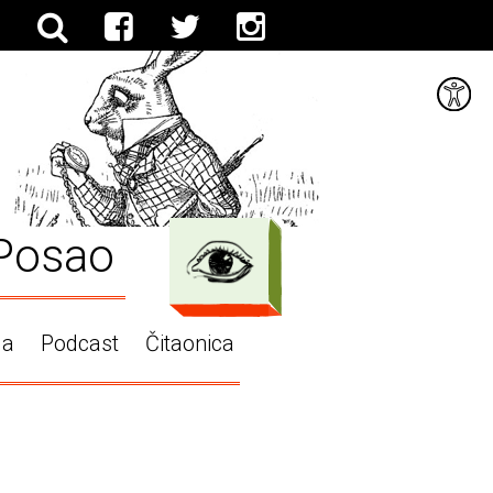
Posao
ga
Podcast
Čitaonica