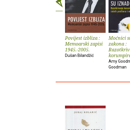
Povijest izbliza :
Moćnici s
Memoarski zapisi
zakona :
1945.-2005.
Razotkriv
korumpira
Dušan Bilandžić
Amy Goodm
Goodman