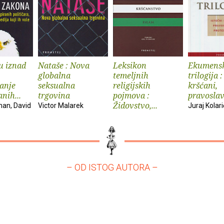
u iznad
Nataše : Nova
Leksikon
Ekumens
globalna
temeljnih
trilogija :
anje
seksualna
religijskih
kršćani,
nih...
trgovina
pojmova :
pravoslavn
Židovstvo,...
an, David
Victor Malarek
Juraj Kolari
– OD ISTOG AUTORA –