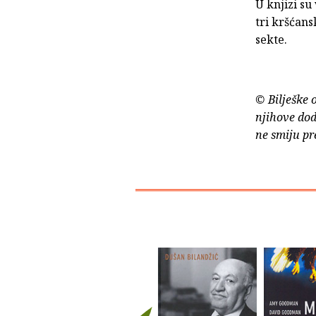
U knjizi su
tri kršćans
sekte.
© Bilješke 
njihove dod
ne smiju pr