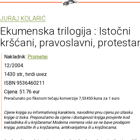
JURAJ KOLARIĆ
Ekumenska trilogija : Istočni
kršćani, pravoslavni, protestan
Nakladnik:
Prometej
12/2004.
1430 str., tvrdi uvez
ISBN 9536460211
Cijena: 51.76 eur
Preračunato po fiksnom tečaju konverzije 7,53450 kuna za 1 euro
Cijene knjiga su informativnog karaktera, navodimo prvu cijenu po izlasku
knjige iz tiska. Preporučamo da cijene i dostupnost knjiga provjerite kod
nakladnika ili u knjižarama! Moderna vremena više se ne bave prodajom
knjiga, potražite ih u knjižarama, antikvarijatima ili u knjižnicama.