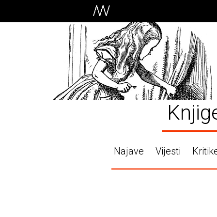
Knjig
Najave
Vijesti
Kritik