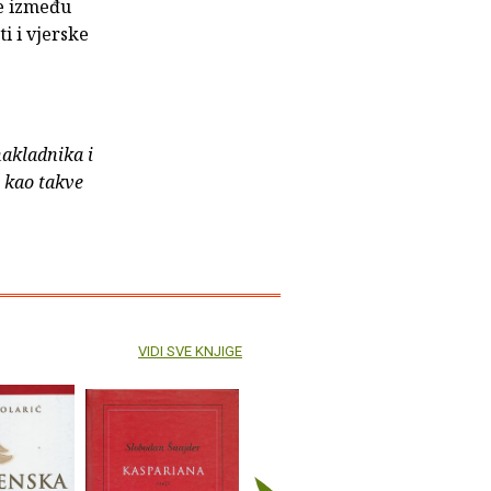
ke između
ti i vjerske
nakladnika i
e kao takve
VIDI SVE KNJIGE