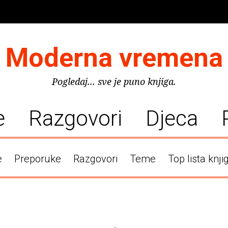
Moderna vremena
Pogledaj... sve je puno knjiga.
e
Razgovori
Djeca
e
Preporuke
Razgovori
Teme
Top lista knji