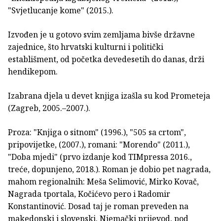
"Svjetlucanje kome" (2015.).
Izvođen je u gotovo svim zemljama bivše državne
zajednice, što hrvatski kulturni i politički
establišment, od početka devedesetih do danas, drži
hendikepom.
Izabrana djela u devet knjiga izašla su kod Prometeja
(Zagreb, 2005.–2007.).
Proza: "Knjiga o sitnom" (1996.), "505 sa crtom",
pripovijetke, (2007.), romani: "Morendo" (2011.),
"Doba mjedi" (prvo izdanje kod TIMpressa 2016.,
treće, dopunjeno, 2018.). Roman je dobio pet nagrada,
mahom regionalnih: Meša Selimović, Mirko Kovač,
Nagrada tportala, Kočićevo pero i Radomir
Konstantinović. Dosad taj je roman preveden na
makedonski i slovenski. Njemački prijevod, pod