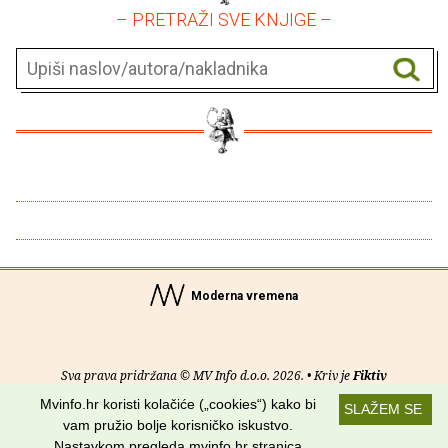
– PRETRAŽI SVE KNJIGE –
Moderna vremena
Sva prava pridržana © MV Info d.o.o. 2026. • Kriv je
Fiktiv
Mvinfo.hr koristi kolačiće („cookies“) kako bi
SLAŽEM SE
O nama
•
Pomoć
•
Uvjeti korištenja
•
RSS kanali
vam pružio bolje korisničko iskustvo.
Nastavkom pregleda mvinfo.hr stranica