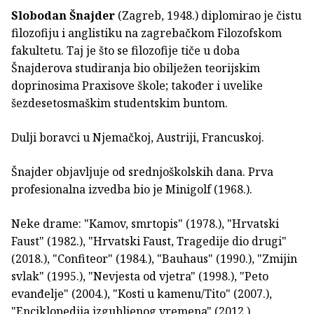
Slobodan Šnajder
(Zagreb, 1948.) diplomirao je čistu
filozofiju i anglistiku na zagrebačkom Filozofskom
fakultetu. Taj je što se filozofije tiče u doba
Šnajderova studiranja bio obilježen teorijskim
doprinosima Praxisove škole; također i uvelike
šezdesetosmaškim studentskim buntom.
Dulji boravci u Njemačkoj, Austriji, Francuskoj.
Šnajder objavljuje od srednjoškolskih dana. Prva
profesionalna izvedba bio je Minigolf (1968.).
Neke drame: "Kamov, smrtopis" (1978.), "Hrvatski
Faust" (1982.), "Hrvatski Faust, Tragedije dio drugi"
(2018.), "Confiteor" (1984.), "Bauhaus" (1990.), "Zmijin
svlak" (1995.), "Nevjesta od vjetra" (1998.), "Peto
evanđelje" (2004.), "Kosti u kamenu/Tito" (2007.),
"Enciklopedija izgubljenog vremena" (2012.),