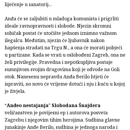
liječenje u sanatorij...
Anđa će se zaljubiti u mladoga komunista i prigrliti
ideale ravnopravnosti i slobode. Njezin skromni
sobičak postat će utočište jednom iznimno važnom
ilegalcu. Međutim, njezin će ljubavnik nakon
hapšenja stradati na Trgu N., a ona će morati pobjeći
u partizane. Kada se vrati u oslobođeni Zagreb, ona ne
želi privilegije. Pravedna i nepotkupljiva postaje
sumnjivom svojim drugovima koji je odvode na Goli
otok. Nanesenu nepravdu Anđa Berilo htjeti će
ispraviti, no novo će vrijeme dotući i nju i kuću u kojoj
je živjela.
“
Anđeo nestajanja
”
Slobodana Šnajdera
veličanstven je povijesni ep i autorova posveta
Zagrebu i njegovim tihim herojima. Sudbina glavne
junakinje Anđe Berilo, sudbina je jednoga naroda i