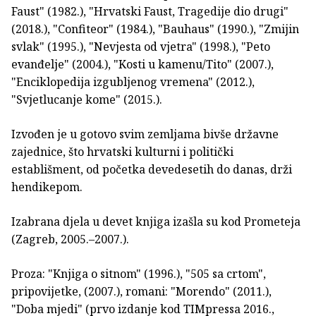
Faust" (1982.), "Hrvatski Faust, Tragedije dio drugi"
(2018.), "Confiteor" (1984.), "Bauhaus" (1990.), "Zmijin
svlak" (1995.), "Nevjesta od vjetra" (1998.), "Peto
evanđelje" (2004.), "Kosti u kamenu/Tito" (2007.),
"Enciklopedija izgubljenog vremena" (2012.),
"Svjetlucanje kome" (2015.).
Izvođen je u gotovo svim zemljama bivše državne
zajednice, što hrvatski kulturni i politički
establišment, od početka devedesetih do danas, drži
hendikepom.
Izabrana djela u devet knjiga izašla su kod Prometeja
(Zagreb, 2005.–2007.).
Proza: "Knjiga o sitnom" (1996.), "505 sa crtom",
pripovijetke, (2007.), romani: "Morendo" (2011.),
"Doba mjedi" (prvo izdanje kod TIMpressa 2016.,