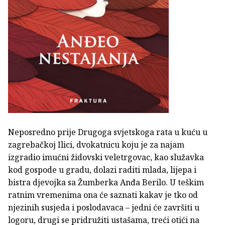
Neposredno prije Drugoga svjetskoga rata u kuću u
zagrebačkoj Ilici, dvokatnicu koju je za najam
izgradio imućni židovski veletrgovac, kao služavka
kod gospode u gradu, dolazi raditi mlada, lijepa i
bistra djevojka sa Žumberka Anđa Berilo. U teškim
ratnim vremenima ona će saznati kakav je tko od
njezinih susjeda i poslodavaca – jedni će završiti u
logoru, drugi se pridružiti ustašama, treći otići na