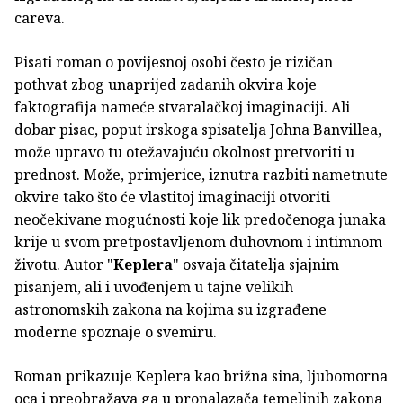
careva.
Pisati roman o povijesnoj osobi često je rizičan
pothvat zbog unaprijed zadanih okvira koje
faktografija nameće stvaralačkoj imaginaciji. Ali
dobar pisac, poput irskoga spisatelja Johna Banvillea,
može upravo tu otežavajuću okolnost pretvoriti u
prednost. Može, primjerice, iznutra razbiti nametnute
okvire tako što će vlastitoj imaginaciji otvoriti
neočekivane mogućnosti koje lik predočenoga junaka
krije u svom pretpostavljenom duhovnom i intimnom
životu. Autor "
Keplera
" osvaja čitatelja sjajnim
pisanjem, ali i uvođenjem u tajne velikih
astronomskih zakona na kojima su izgrađene
moderne spoznaje o svemiru.
Roman prikazuje Keplera kao brižna sina, ljubomorna
oca i preobražava ga u pronalazača temeljnih zakona