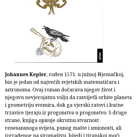
Johannes Kepler
, rođen 1571. u južnoj Njemačkoj,
bio je jedan od najvećih svjetskih matematičara i
astronoma. Ovaj roman dočarava njegov život i
njegovu nevjerojatnu volju da rasvijetli orbite planeta
i geometriju svemira, dok ga vjerski ratovi i kućne
trzavice tjeraju iz progonstva u progonstvo. S druge
strane, knjiga opisuje okrutnu stvarnost
renesansnoga svijeta, punog mašte i smionosti, ali
izgrađenog na siromaštvu, bijedi i tiranskoj moći