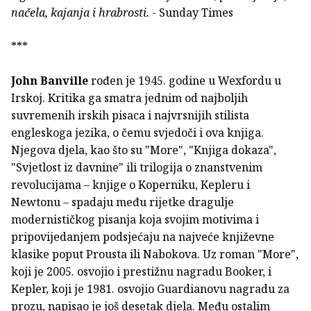
načela, kajanja i hrabrosti.
- Sunday Times
***
John Banville
rođen je 1945. godine u Wexfordu u
Irskoj. Kritika ga smatra jednim od najboljih
suvremenih irskih pisaca i najvrsnijih stilista
engleskoga jezika, o čemu svjedoči i ova knjiga.
Njegova djela, kao što su "More", "Knjiga dokaza",
"Svjetlost iz davnine" ili trilogija o znanstvenim
revolucijama – knjige o Koperniku, Kepleru i
Newtonu – spadaju među rijetke dragulje
modernističkog pisanja koja svojim motivima i
pripovijedanjem podsjećaju na najveće književne
klasike poput Prousta ili Nabokova. Uz roman "More",
koji je 2005. osvojio i prestižnu nagradu Booker, i
Kepler, koji je 1981. osvojio Guardianovu nagradu za
prozu, napisao je još desetak djela. Među ostalim