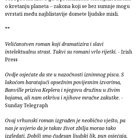
o kretanju planeta – zakona koji se bez sumnje mogu
svrstati među najblistavije domete ljudske misli.
**
Veličanstven roman koji dramatizira i slavi
intelektualnu strast. Takvi su romani vrlo rijetki.
- Irish
Press
Ovdje osjećate da ste u nazočnosti iznimnog pisca. S
lakoćom baratajući opsežnim povijesnim izvorima,
Banville priziva Keplera i njegovu družinu u živim
bojama, ali nam otkriva i njihove mračne zakutke
. -
Sunday Telegraph
Ovaj vrhunski roman izgrađen je neobično vješto, pa
nas je uvjerio da je takav život zbilja morao tako
izgledati. Dobili smo čudesan ljudski lik, pun osjećaja,