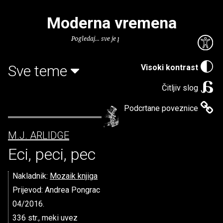
Moderna vremena
Pogledaj... sve je puno knjiga.
Sve teme
Visoki kontrast
Čitljiv slog
Podcrtane poveznice
M.J. ARLIDGE
Eci, peci, pec
Nakladnik:
Mozaik knjiga
Prijevod: Andrea Pongrac
04/2016.
336 str., meki uvez