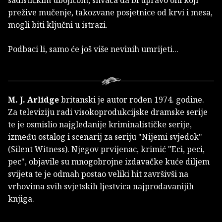
sadističkim ubojicom, shvaća da bi upravo oni koji
prežive mučenje, takozvane posjetnice od krvi i mesa,
mogli biti ključni u istrazi.
Podbaci li, samo će još više nevinih umrijeti...
M. J. Arlidge
britanski je autor rođen 1974. godine.
Za televiziju radi visokoprodukcijske dramske serije
te je osmislio najgledanije kriminalističke serije,
između ostalog i scenarij za seriju "Nijemi svjedok"
(Silent Witness). Njegov prvijenac, krimić "Eci, peci,
pec", objavile su mnogobrojne izdavačke kuće diljem
svijeta te je odmah postao veliki hit završivši na
vrhovima svih svjetskih ljestvica najprodavanijih
knjiga.