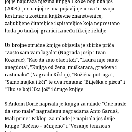
joj je najdraža njezina knjiga Tko se boji lika još
(2008.). Jer, u njoj se ona pojavljuje u sva tri svoja
kostima; u kostimu književne znanstvenice,
zaljubljene čitateljice i spisateljice koja neprestano
hoda po tankoj granici između fikcije i zbilje.
Uz brojne stručne knjige objavila je zbirke priča
"Zašto sam vam lagala" (Nagrada Josip i Ivan
Kozarac), "Kao da smo otac i kći", "Laura nije samo
anegdota", "Knjiga od žena, muškaraca, gradova i
rastanaka" (Nagrada Kiklop), "Božićna potraga",
"Samo majka i kći" te dva romana: "Bilješka o piscu" i
"Tko se boji lika još" i druge knjige.
S Ankom Dorić napisala je knjigu za mlade "One misle
da smo male" nagrađenu nagradama Anto Gardaš,
Mali princ i Kiklop. Za mlade je napisala još dvije
knjige "Rečeno – učinjeno" i "Vezanje tenisica s