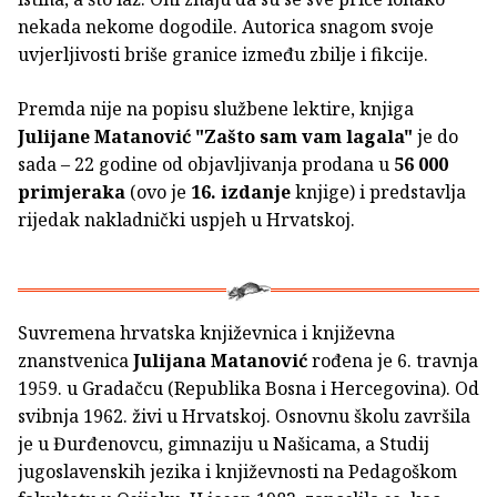
nekada nekome dogodile. Autorica snagom svoje
uvjerljivosti briše granice između zbilje i fikcije.
Premda nije na popisu službene lektire, knjiga
Julijane Matanović
"Zašto sam vam lagala"
je do
sada – 22 godine od objavljivanja prodana u
56 000
primjeraka
(ovo je
16. izdanje
knjige) i predstavlja
rijedak nakladnički uspjeh u Hrvatskoj.
Suvremena hrvatska književnica i književna
znanstvenica
Julijana Matanović
rođena je 6. travnja
1959. u Gradačcu (Republika Bosna i Hercegovina). Od
svibnja 1962. živi u Hrvatskoj. Osnovnu školu završila
je u Đurđenovcu, gimnaziju u Našicama, a Studij
jugoslavenskih jezika i književnosti na Pedagoškom