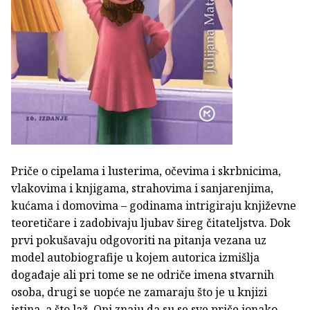
Priče o cipelama i lusterima, očevima i skrbnicima,
vlakovima i knjigama, strahovima i sanjarenjima,
kućama i domovima – godinama intrigiraju književne
teoretičare i zadobivaju ljubav šireg čitateljstva. Dok
prvi pokušavaju odgovoriti na pitanja vezana uz
model autobiografije u kojem autorica izmišlja
događaje ali pri tome se ne odriče imena stvarnih
osoba, drugi se uopće ne zamaraju što je u knjizi
istina, a što laž. Oni znaju da su se sve priče ionako