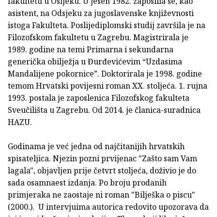
fakultetu u Osijeku. U jesen 1982. zaposlila se, kao
asistent, na Odsjeku za jugoslavenske književnosti
istoga Fakulteta. Poslijediplomski studij završila je na
Filozofskom fakultetu u Zagrebu. Magistrirala je
1989. godine na temi Primarna i sekundarna
generička obilježja u Đurđevićevim “Uzdasima
Mandalijene pokornice”. Doktorirala je 1998. godine
temom Hrvatski povijesni roman XX. stoljeća. 1. rujna
1993. postala je zaposlenica Filozofskog fakulteta
Sveučilišta u Zagrebu. Od 2014. je članica-suradnica
HAZU.
Godinama je već jedna od najčitanijih hrvatskih
spisateljica. Njezin pozni prvijenac "Zašto sam Vam
lagala", objavljen prije četvrt stoljeća, doživio je do
sada osamnaest izdanja. Po broju prodanih
primjeraka ne zaostaje ni roman "Bilješka o piscu"
(2000.). U intervjuima autorica redovito upozorava da