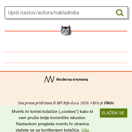
Moderna vremena
Sva prava pridržana © MV Info d.o.o. 2026. • Kriv je
Fiktiv
Mvinfo.hr koristi kolačiće („cookies“) kako bi
SLAŽEM SE
O nama
•
Pomoć
•
Uvjeti korištenja
•
RSS kanali
vam pružio bolje korisničko iskustvo.
Nastavkom pregleda mvinfo.hr stranica
Potraži nas na:
slažete se sa korištenjem kolačića.
Više