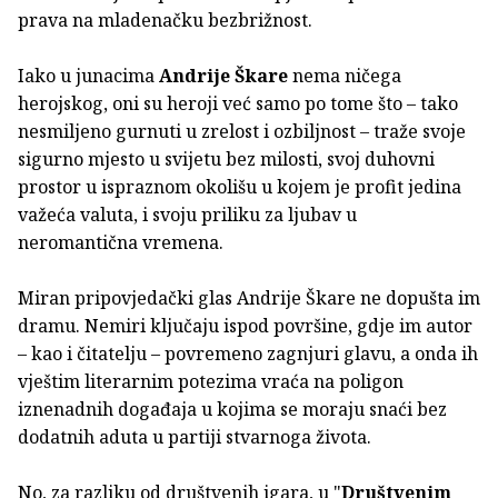
prava na mladenačku bezbrižnost.
Iako u junacima
Andrije Škare
nema ničega
herojskog, oni su heroji već samo po tome što – tako
nesmiljeno gurnuti u zrelost i ozbiljnost – traže svoje
sigurno mjesto u svijetu bez milosti, svoj duhovni
prostor u ispraznom okolišu u kojem je profit jedina
važeća valuta, i svoju priliku za ljubav u
neromantična vremena.
Miran pripovjedački glas Andrije Škare ne dopušta im
dramu. Nemiri ključaju ispod površine, gdje im autor
– kao i čitatelju – povremeno zagnjuri glavu, a onda ih
vještim literarnim potezima vraća na poligon
iznenadnih događaja u kojima se moraju snaći bez
dodatnih aduta u partiji stvarnoga života.
No, za razliku od društvenih igara, u "
Društvenim