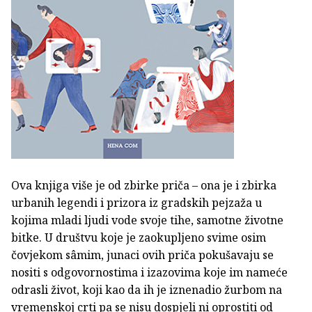
Ova knjiga više je od zbirke priča – ona je i zbirka
urbanih legendi i prizora iz gradskih pejzaža u
kojima mladi ljudi vode svoje tihe, samotne životne
bitke. U društvu koje je zaokupljeno svime osim
čovjekom sâmim, junaci ovih priča pokušavaju se
nositi s odgovornostima i izazovima koje im nameće
odrasli život, koji kao da ih je iznenadio žurbom na
vremenskoj crti pa se nisu dospjeli ni oprostiti od