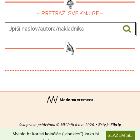
– PRETRAŽI SVE KNJIGE –
Moderna vremena
Sva prava pridržana © MV Info d.o.o. 2026. • Kriv je
Fiktiv
Mvinfo.hr koristi kolačiće („cookies“) kako bi
SLAŽEM SE
O nama
•
Pomoć
•
Uvjeti korištenja
•
RSS kanali