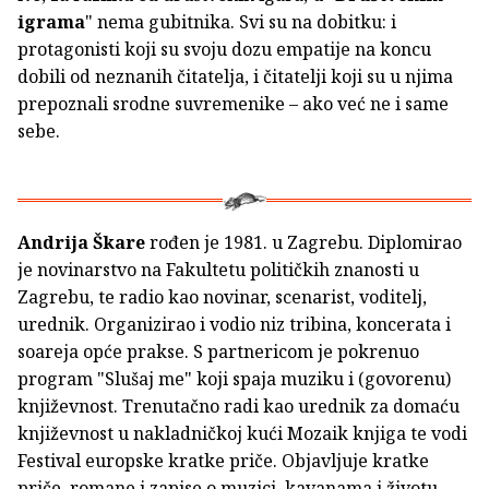
igrama
" nema gubitnika. Svi su na dobitku: i
protagonisti koji su svoju dozu empatije na koncu
dobili od neznanih čitatelja, i čitatelji koji su u njima
prepoznali srodne suvremenike – ako već ne i same
sebe.
Andrija Škare
rođen je 1981. u Zagrebu. Diplomirao
je novinarstvo na Fakultetu političkih znanosti u
Zagrebu, te radio kao novinar, scenarist, voditelj,
urednik. Organizirao i vodio niz tribina, koncerata i
soareja opće prakse. S partnericom je pokrenuo
program "Slušaj me" koji spaja muziku i (govorenu)
književnost. Trenutačno radi kao urednik za domaću
književnost u nakladničkoj kući Mozaik knjiga te vodi
Festival europske kratke priče. Objavljuje kratke
priče, romane i zapise o muzici, kavanama i životu.