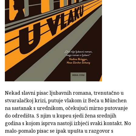
Nekad slavni pisac ljubavnih romana, trenutačno u
stvaralačkoj krizi, putuje vlakom iz Beča u München
na sastanak s urednikom, očekujući mirno putovanje
do odredišta. S njim u kupeu sjedi žena srednjih
godina s kojom isprva nastoji izbjeći svaki kontakt. No
malo-pomalo pisac se ipak upušta u razgovor s