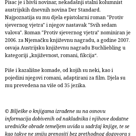
Pisac je i bivši novinar, nekadašnji stalni kolumnist
austrijskih dnevnih novina Der Standard.
Najpoznatija su mu djela epistolarni roman "Protiv
sjevernog vjetra" i njegov nastavak "Svih sedam
valova". Roman "Protiv sjevernog vjetra" nominiran je
2006. za Njemačku književnu nagradu, a godine 2007.
osvaja Austrijsku književnu nagradu Buchliebling u
kategoriji „književnost, romani, fikcija“.
Piše i kazališne komade, od kojih su neki, kao i
pojedini njegovi romani, adaptirani za film. Djela su
mu prevedena na više od 35 jezika.
© Bilješke o knjigama izrađene su na osnovu
informacija dobivenih od nakladnika i njihove dodatne
uredničke obrade temeljem uvida u sadržaj knjige, te se
kao takve ne smiju prenositi bez prethodnog dogovora s