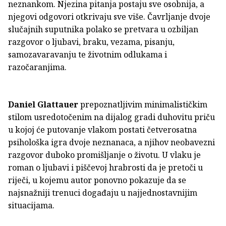
neznankom. Njezina pitanja postaju sve osobnija, a
njegovi odgovori otkrivaju sve više. Čavrljanje dvoje
slučajnih suputnika polako se pretvara u ozbiljan
razgovor o ljubavi, braku, vezama, pisanju,
samozavaravanju te životnim odlukama i
razočaranjima.
Daniel Glattauer
prepoznatljivim minimalističkim
stilom usredotočenim na dijalog gradi duhovitu priču
u kojoj će putovanje vlakom postati četverosatna
psihološka igra dvoje neznanaca, a njihov neobavezni
razgovor duboko promišljanje o životu. U vlaku je
roman o ljubavi i piščevoj hrabrosti da je pretoči u
riječi, u kojemu autor ponovno pokazuje da se
najsnažniji trenuci događaju u najjednostavnijim
situacijama.