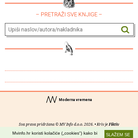
– PRETRAŽI SVE KNJIGE –
Moderna vremena
Sva prava pridržana © MV Info d.o.o. 2026. • Kriv je
Fiktiv
Mvinfo.hr koristi kolačiće („cookies“) kako bi
SLAŽEM SE
O nama
•
Pomoć
•
Uvjeti korištenja
•
RSS kanali