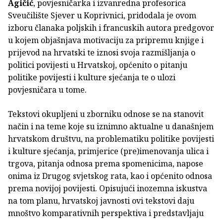
Agičić
, povjesničarka i izvanredna profesorica
Sveučilište Sjever u Koprivnici, pridodala je ovom
izboru članaka poljskih i francuskih autora predgovor
u kojem objašnjava motivaciju za pripremu knjige i
prijevod na hrvatski te iznosi svoja razmišljanja o
politici povijesti u Hrvatskoj, općenito o pitanju
politike povijesti i kulture sjećanja te o ulozi
povjesničara u tome.
Tekstovi okupljeni u zborniku odnose se na stanovit
način i na teme koje su iznimno aktualne u današnjem
hrvatskom društvu, na problematiku politike povijesti
i kulture sjećanja, primjerice (pre)imenovanja ulica i
trgova, pitanja odnosa prema spomenicima, napose
onima iz Drugog svjetskog rata, kao i općenito odnosa
prema novijoj povijesti. Opisujući inozemna iskustva
na tom planu, hrvatskoj javnosti ovi tekstovi daju
mnoštvo komparativnih perspektiva i predstavljaju