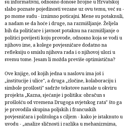
su informativni, odnosno donose brojne u Hrvatskoj
slabo poznate pojedinosti vezane uz ovu temu, već su -
po mome sudu - iznimno poticajni. Mene su potaknuli,
a nadam se da hoće i druge, na razmišljanje. Željela
bih da političare i javnost potaknu na razmišljanje o
politici povijesti koju provode, odnosno koja se vodi u
njihovo ime, a kolege povjesničare dodatno na
refleksiju o smislu njihova rada i o njihovoj ulozi u
svemu tome. Jesam li možda previše optimistična?
Ove knjige, od kojih jedna u naslovu ima još i
„institucije i ulice", a druga „zločine, kolaboraciju i
simbole prošlosti" sadrže tekstove nastale u okviru
projekta „Kazna, sjećanje i politika: obračun s
prošlošću od vremena Drugoga svjetskog rata" što ga
je provodila skupina poljskih i francuskih
povjesničara i politologa s ciljem - kako je istaknuto u
uvodu - „analize sličnosti i razlika u mehanizmima,