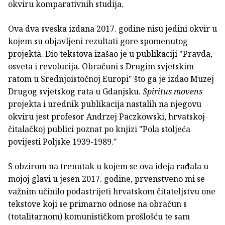
okviru komparativnih studija.
Ova dva sveska izdana 2017. godine nisu jedini okvir u
kojem su objavljeni rezultati gore spomenutog
projekta. Dio tekstova izašao je u publikaciji "Pravda,
osveta i revolucija. Obračuni s Drugim svjetskim
ratom u Srednjoistočnoj Europi" što ga je izdao Muzej
Drugog svjetskog rata u Gdanjsku.
Spiritus movens
projekta i urednik publikacija nastalih na njegovu
okviru jest profesor Andrzej Paczkowski, hrvatskoj
čitalačkoj publici poznat po knjizi "Pola stoljeća
povijesti Poljske 1939-1989."
S obzirom na trenutak u kojem se ova ideja rađala u
mojoj glavi u jesen 2017. godine, prvenstveno mi se
važnim učinilo podastrijeti hrvatskom čitateljstvu one
tekstove koji se primarno odnose na obračun s
(totalitarnom) komunističkom prošlošću te sam