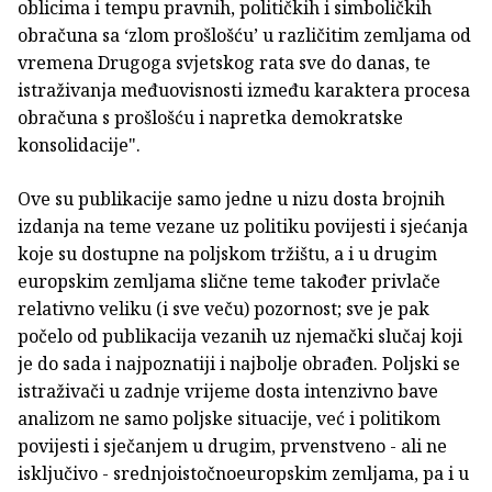
oblicima i tempu pravnih, političkih i simboličkih
obračuna sa ‘zlom prošlošću’ u različitim zemljama od
vremena Drugoga svjetskog rata sve do danas, te
istraživanja međuovisnosti između karaktera procesa
obračuna s prošlošću i napretka demokratske
konsolidacije".
Ove su publikacije samo jedne u nizu dosta brojnih
izdanja na teme vezane uz politiku povijesti i sjećanja
koje su dostupne na poljskom tržištu, a i u drugim
europskim zemljama slične teme također privlače
relativno veliku (i sve veču) pozornost; sve je pak
počelo od publikacija vezanih uz njemački slučaj koji
je do sada i najpoznatiji i najbolje obrađen. Poljski se
istraživači u zadnje vrijeme dosta intenzivno bave
analizom ne samo poljske situacije, već i politikom
povijesti i sječanjem u drugim, prvenstveno - ali ne
isključivo - srednjoistočnoeuropskim zemljama, pa i u