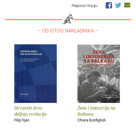
Preporuči knjigu
– OD ISTOG NAKLADNIKA –
Hrvatski dres:
Žene i industrija na
daljnja evolucija
Balkanu
Filip Fijan
Chiara Bonfiglioli