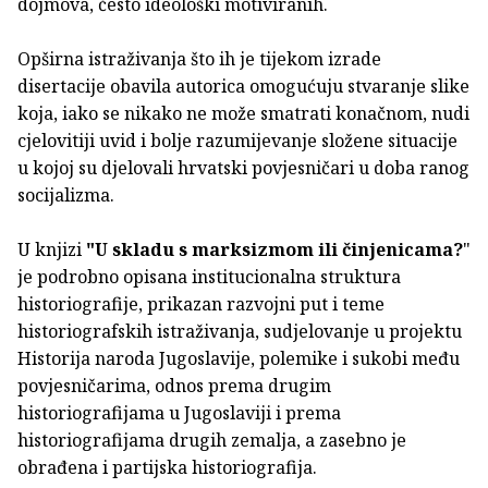
dojmova, često ideološki motiviranih.
Opširna istraživanja što ih je tijekom izrade
disertacije obavila autorica omogućuju stvaranje slike
koja, iako se nikako ne može smatrati konačnom, nudi
cjelovitiji uvid i bolje razumijevanje složene situacije
u kojoj su djelovali hrvatski povjesničari u doba ranog
socijalizma.
U knjizi
"U skladu s marksizmom ili činjenicama?
"
je podrobno opisana institucionalna struktura
historiografije, prikazan razvojni put i teme
historiografskih istraživanja, sudjelovanje u projektu
Historija naroda Jugoslavije, polemike i sukobi među
povjesničarima, odnos prema drugim
historiografijama u Jugoslaviji i prema
historiografijama drugih zemalja, a zasebno je
obrađena i partijska historiografija.