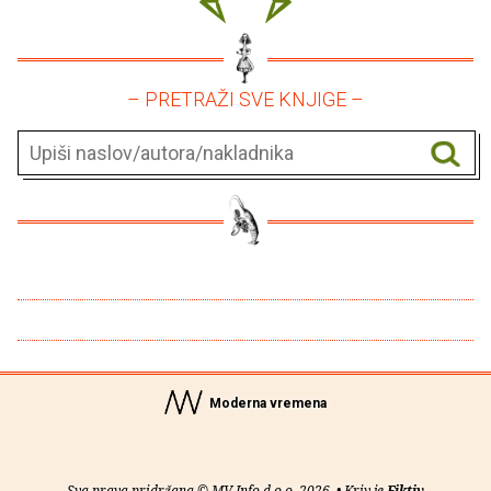
– PRETRAŽI SVE KNJIGE –
Moderna vremena
Sva prava pridržana © MV Info d.o.o. 2026. • Kriv je
Fiktiv