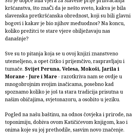
Što je uopće bila vjera za Slavene prije prihvaćanja
kršćanstva, što znaČi da je nešto sveto, kakva je bila
slavenska pretkršćanska obrednost, koji su bili glavni
bogovi i kakav je bio njihov međuodnos? Na koncu,
koliko prežitci te stare vjere obilježavaju nas
današnje?
Sve su to pitanja koja se u ovoj knjizi znanstveno
utemeljeno, a opet čitko i prijemčivo, raspravljaju i
tumače.
Svijet Peruna, Velesa, Mokoši, Jarila i
Morane - Jure i Mare
- razotkriva nam se ovdje u
mnogobrojnim svojim inačicama, posebno kad
spoznamo koliko je još ta stara tradicija prisutna u
našim običajima, svjetonazoru, a osobito u jeziku.
Pogled na našu baštinu, na odnos čovjeka i prirode, na
toponimiju, dobiva ovom Katičićevom knjigom, kao i
onima koje su joj prethodile, sasvim novo značenje.