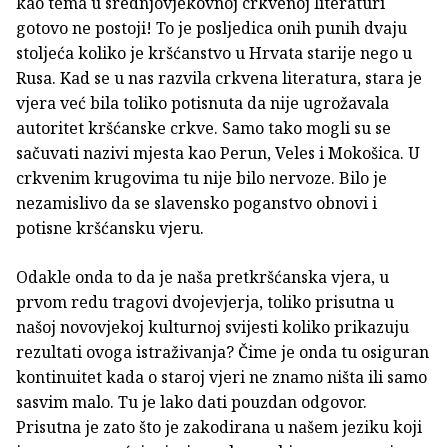
kao tema u srednjovjekovnoj crkvenoj literaturi
gotovo ne postoji! To je posljedica onih punih dvaju
stoljeća koliko je kršćanstvo u Hrvata starije nego u
Rusa. Kad se u nas razvila crkvena literatura, stara je
vjera već bila toliko potisnuta da nije ugrožavala
autoritet kršćanske crkve. Samo tako mogli su se
sačuvati nazivi mjesta kao Perun, Veles i Mokošica. U
crkvenim krugovima tu nije bilo nervoze. Bilo je
nezamislivo da se slavensko poganstvo obnovi i
potisne kršćansku vjeru.
Odakle onda to da je naša pretkršćanska vjera, u
prvom redu tragovi dvojevjerja, toliko prisutna u
našoj novovjekoj kulturnoj svijesti koliko prikazuju
rezultati ovoga istraživanja? Čime je onda tu osiguran
kontinuitet kada o staroj vjeri ne znamo ništa ili samo
sasvim malo. Tu je lako dati pouzdan odgovor.
Prisutna je zato što je zakodirana u našem jeziku koji