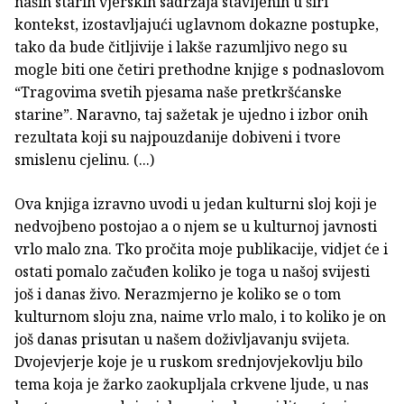
naših starih vjerskih sadržaja stavljenih u širi
kontekst, izostavljajući uglavnom dokazne postupke,
tako da bude čitljivije i lakše razumljivo nego su
mogle biti one četiri prethodne knjige s podnaslovom
“Tragovima svetih pjesama naše pretkršćanske
starine”. Naravno, taj sažetak je ujedno i izbor onih
rezultata koji su najpouzdanije dobiveni i tvore
smislenu cjelinu. (...)
Ova knjiga izravno uvodi u jedan kulturni sloj koji je
nedvojbeno postojao a o njem se u kulturnoj javnosti
vrlo malo zna. Tko pročita moje publikacije, vidjet će i
ostati pomalo začuđen koliko je toga u našoj svijesti
još i danas živo. Nerazmjerno je koliko se o tom
kulturnom sloju zna, naime vrlo malo, i to koliko je on
još danas prisutan u našem doživljavanju svijeta.
Dvojevjerje koje je u ruskom srednjovjekovlju bilo
tema koja je žarko zaokupljala crkvene ljude, u nas