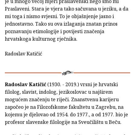
je u mnogo većoj mjeri praslavenski nego smo mi
Praslaveni. Stara je vjera tako sačuvana u jeziku, a da
mi toga i nismo svjesni. To je objašnjenje jasno i
jednostavno. Tako su ova izlaganja znatan prinos
poznavanju etimologije i povijesti značenja
hrvatskoga kulturnog rječnika.
Radoslav Katičić
Radoslav Katičić
(1930. - 2019.) vrsni je hrvatski
filolog, slavist, indolog, jezikoslovac u najširem
mogućem značenju te riječi. Znanstvenu karijeru
započeo je na Filozofskome fakultetu u Zagrebu, na
kojemu je djelovao od 1954. do 1977., a od 1977. bio je
profesor slavenske filologije na Sveučilištu u Beču.