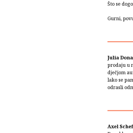
Što se dogo
Gurni, pov
Julia Don
prodaju u 
dječjom au
lako se pam
odrasli od
Axel Schef