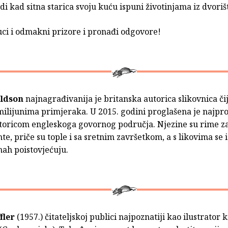
di kad sitna starica svoju kuću ispuni životinjama iz dvoriš
uci i odmakni prizore i pronađi odgovore!
aldson
najnagrađivanija je britanska autorica slikovnica čij
milijunima primjeraka. U 2015. godini proglašena je najp
toricom engleskoga govornog područja. Njezine su rime z
te, priče su tople i sa sretnim završetkom, a s likovima se i
mah poistovjećuju.
fler
(1957.) čitateljskoj publici najpoznatiji kao ilustrator k