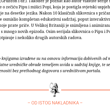
Grubzon i dr.). Također je poznat kao autor vlastite serije 
 o zečiću Pipu i mišici Popi, koja je postigla svjetski uspjeh
e na desetke jezika. Nakon 10 klasičnih slikovnica s priča
je osmislio kompletan edukativni sadržaj, poput interaktiv
koje prate priče. U Velikoj Britaniji je snimljena i animiran
" s mnogo novih epizoda. Osim serijala slikovnica o Pipu i P
otpisuje i nekoliko drugih autorskih radova.
o knjigama izrađene su na osnovu informacija dobivenih od 
atne uredničke obrade temeljem uvida u sadržaj knjige, te s
enositi bez prethodnog dogovora s uredništvom portala.
– OD ISTOG NAKLADNIKA –