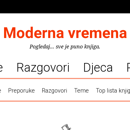
Moderna vremena
Pogledaj... sve je puno knjiga.
e
Razgovori
Djeca
e
Preporuke
Razgovori
Teme
Top lista knji