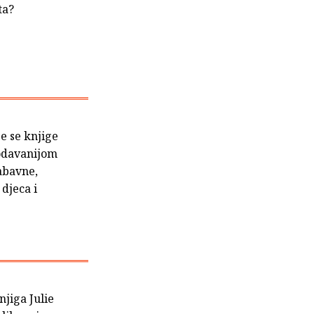
ta?
e se knjige
rodavanijom
abavne,
 djeca i
njiga Julie