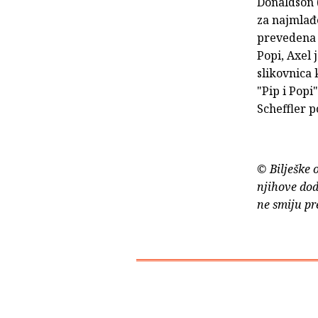
Donaldson (
za najmlađe
prevedena j
Popi, Axel 
slikovnica 
"Pip i Popi
Scheffler p
© Bilješke 
njihove dod
ne smiju pr