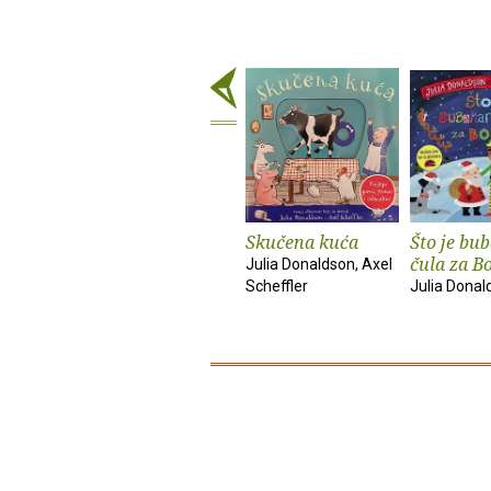
Skučena kuća
Što je bu
čula za B
Julia Donaldson, Axel
Scheffler
Julia Donal