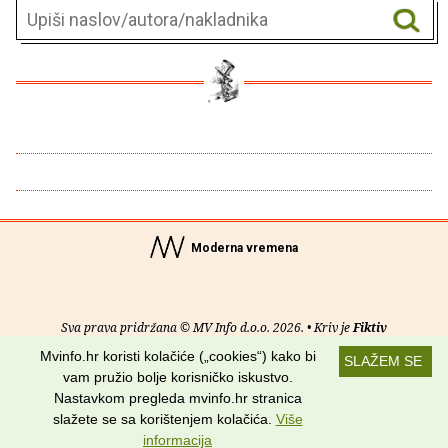
Moderna vremena
Sva prava pridržana © MV Info d.o.o. 2026. • Kriv je
Fiktiv
Mvinfo.hr koristi kolačiće („cookies“) kako bi
SLAŽEM SE
O nama
•
Pomoć
•
Uvjeti korištenja
•
RSS kanali
vam pružio bolje korisničko iskustvo.
Nastavkom pregleda mvinfo.hr stranica
Potraži nas na:
slažete se sa korištenjem kolačića.
Više
informacija