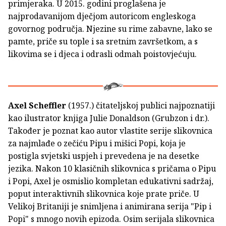
primjeraka. U 2015. godini proglašena je
najprodavanijom dječjom autoricom engleskoga
govornog područja. Njezine su rime zabavne, lako se
pamte, priče su tople i sa sretnim završetkom, a s
likovima se i djeca i odrasli odmah poistovjećuju.
Axel Scheffler
(1957.) čitateljskoj publici najpoznatiji
kao ilustrator knjiga Julie Donaldson (Grubzon i dr.).
Također je poznat kao autor vlastite serije slikovnica
za najmlađe o zečiću Pipu i mišici Popi, koja je
postigla svjetski uspjeh i prevedena je na desetke
jezika. Nakon 10 klasičnih slikovnica s pričama o Pipu
i Popi, Axel je osmislio kompletan edukativni sadržaj,
poput interaktivnih slikovnica koje prate priče. U
Velikoj Britaniji je snimljena i animirana serija "Pip i
Popi" s mnogo novih epizoda. Osim serijala slikovnica