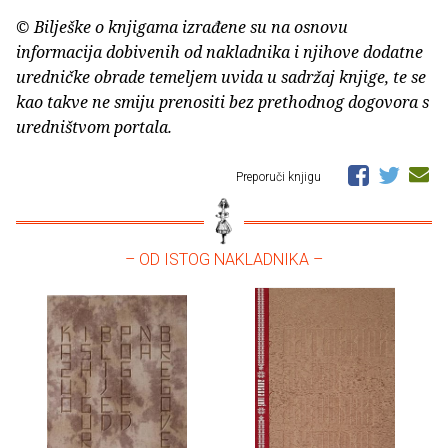
© Bilješke o knjigama izrađene su na osnovu
informacija dobivenih od nakladnika i njihove dodatne
uredničke obrade temeljem uvida u sadržaj knjige, te se
kao takve ne smiju prenositi bez prethodnog dogovora s
uredništvom portala.
Preporuči knjigu
– OD ISTOG NAKLADNIKA –