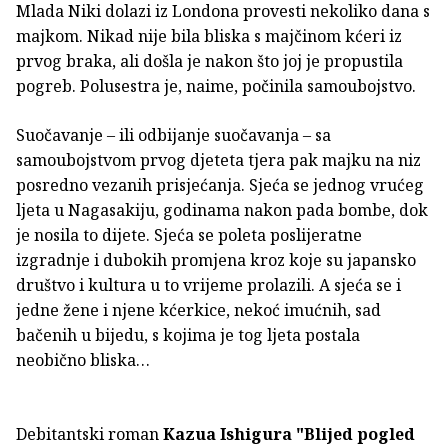
Mlada Niki dolazi iz Londona provesti nekoliko dana s
majkom. Nikad nije bila bliska s majčinom kćeri iz
prvog braka, ali došla je nakon što joj je propustila
pogreb. Polusestra je, naime, počinila samoubojstvo.
Suočavanje – ili odbijanje suočavanja – sa
samoubojstvom prvog djeteta tjera pak majku na niz
posredno vezanih prisjećanja. Sjeća se jednog vrućeg
ljeta u Nagasakiju, godinama nakon pada bombe, dok
je nosila to dijete. Sjeća se poleta poslijeratne
izgradnje i dubokih promjena kroz koje su japansko
društvo i kultura u to vrijeme prolazili. A sjeća se i
jedne žene i njene kćerkice, nekoć imućnih, sad
bačenih u bijedu, s kojima je tog ljeta postala
neobično bliska…
Debitantski roman
Kazua Ishigura
"Blijed pogled