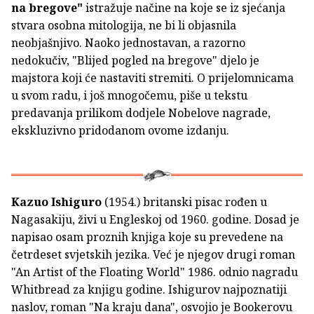
na bregove"
istražuje načine na koje se iz sjećanja
stvara osobna mitologija, ne bi li objasnila
neobjašnjivo. Naoko jednostavan, a razorno
nedokučiv, "Blijed pogled na bregove" djelo je
majstora koji će nastaviti stremiti. O prijelomnicama
u svom radu, i još mnogočemu, piše u tekstu
predavanja prilikom dodjele Nobelove nagrade,
ekskluzivno pridodanom ovome izdanju.
Kazuo Ishiguro
(1954.) britanski pisac rođen u
Nagasakiju, živi u Engleskoj od 1960. godine. Dosad je
napisao osam proznih knjiga koje su prevedene na
četrdeset svjetskih jezika. Već je njegov drugi roman
"An Artist of the Floating World" 1986. odnio nagradu
Whitbread za knjigu godine. Ishigurov najpoznatiji
naslov, roman "Na kraju dana", osvojio je Bookerovu