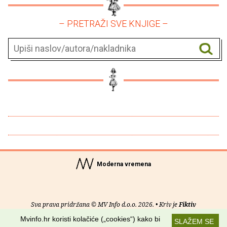
– PRETRAŽI SVE KNJIGE –
Moderna vremena
Sva prava pridržana © MV Info d.o.o. 2026. • Kriv je
Fiktiv
Mvinfo.hr koristi kolačiće („cookies“) kako bi
SLAŽEM SE
O nama
•
Pomoć
•
Uvjeti korištenja
•
RSS kanali