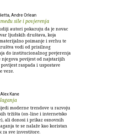
lietta, Andre Orlean
među sile i povjerenja
udiji autori pokazuju da je novac
var ljudskih društava, koja
 materijalno poimanje i svrhu te
ruštva vodi od prisilnog
ja do institucionalnog povjerenja
e njegova povijest od najstarijih
povijest raspada i uspostave
e veze.
, Alex Kane
ulaganja
lijedi moderne trendove u razvoju
kih tržišta (on-line i internetsko
), ali donosi i prikaz osnovnih
aganja te se nalaže kao koristan
 za sve investitore.