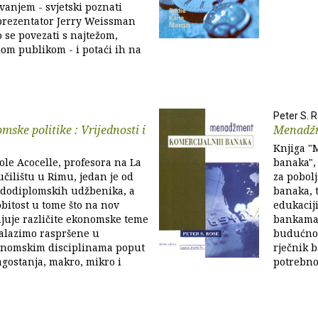
evanjem - svjetski poznati
 prezentator Jerry Weissman
 se povezati s najtežom,
jom publikom - i potaći ih na
Peter S. 
mske politike : Vrijednosti i
Menadžm
Knjiga "
le Acocelle, profesora na La
banaka", 
čilištu u Rimu, jedan je od
za pobolj
 dodiplomskih udžbenika, a
banaka, t
obitost u tome što na nov
edukacij
juje različite ekonomske teme
bankama,
nalazimo raspršene u
budućnos
konomskim disciplinama poput
rječnik b
gostanja, makro, mikro i
potrebno 