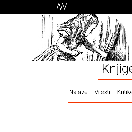
Knjig
Najave
Vijesti
Kritik