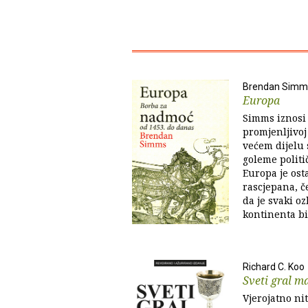
Brendan Simm
Europa
Simms iznosi
promjenljivoj
većem dijelu 
goleme politi
Europa je ost
rascjepana, č
da je svaki o
kontinenta b
Richard C. Koo
Sveti gral 
Vjerojatno ni