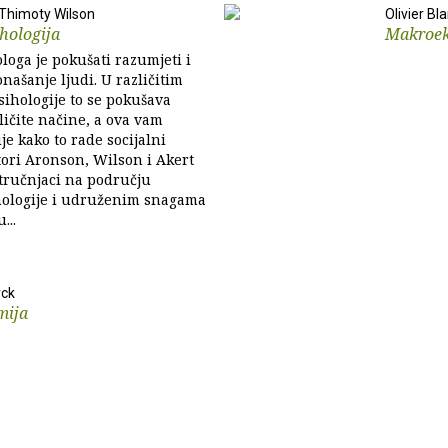
 Thimoty Wilson
Olivier Bl
ihologija
Makroe
loga je pokušati razumjeti i
našanje ljudi. U različitim
ihologije to se pokušava
zličite načine, a ova vam
je kako to rade socijalni
tori Aronson, Wilson i Akert
stručnjaci na području
ihologije i udruženim snagama
...
yck
mija