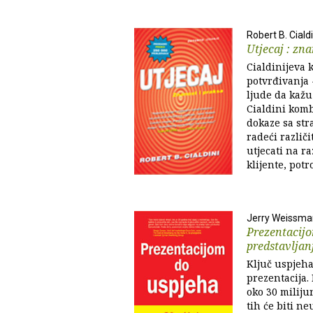
Robert B. Cialdi
Utjecaj : zna
Cialdinijeva k
potvrđivanja 
ljude da kažu
Cialdini kom
dokaze sa str
radeći različ
utjecati na r
klijente, potr
Jerry Weissma
Prezentacijo
predstavljan
Ključ uspjeha
prezentacija.
oko 30 miliju
tih će biti ne