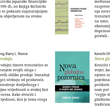
uzroka japanske financijske
međunaro
 1990-ih, no knjiga Richarda
razgovor
 se pokazati najznačajnijom
nja suvr
da objavljenom na ovome
trenutačn
na umu, 
ekonomij
doprinos
pristali...
ng, Barry L. Reece
Kenichi 
rodaja
Nova gl
rodajni timovi trenutačno se
Kenichi 
ranjem svojih uloga i
svijet, k
vih oblika prodaje. Današnji
njemu us
upci očekuju od prodavača
pojedina
renošenje dosljednoga i
prošlosti
jma vrijednosti u svakoj fazi
nam put 
ocesa. Kako stvoriti i
“regije-
rijednost, šira je tema ovoga
platforme
tradicion