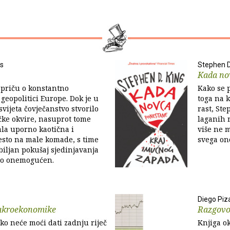
s
Stephen D
Kada no
 priču o konstantno
Kako se p
 geopolitici Europe. Dok je u
toga na 
svijeta čovječanstvo stvorilo
rast, St
čke okvire, nasuprot tome
laganih r
ala uporno kaotična i
više ne 
esto na male komade, s time
svega ono
zbiljan pokušaj sjedinjavanja
io onemogućen.
Diego Piz
makroekonomike
Razgovo
tko neće moći dati zadnju riječ
Knjiga o