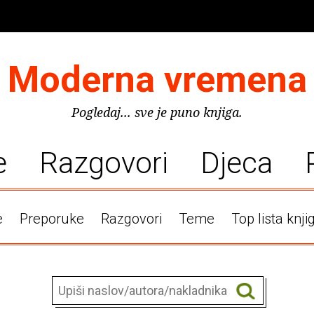
Moderna vremena
Pogledaj... sve je puno knjiga.
e
Razgovori
Djeca
e
Preporuke
Razgovori
Teme
Top lista knji