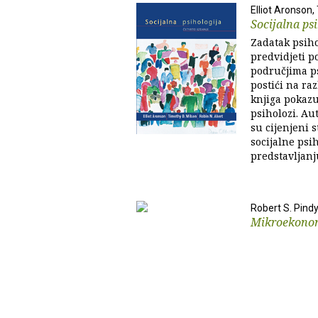
Elliot Aronson,
Socijalna ps
Zadatak psiho
predvidjeti po
područjima ps
postići na ra
knjiga pokazu
psiholozi. Au
su cijenjeni 
socijalne ps
predstavljanju
Robert S. Pind
Mikroekono