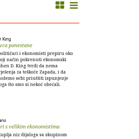
. King
vca ponestane
olitičari i ekonomisti prepiru oko
koji način pokrenuti ekonomski
ephen D. King tvrdi da nema
ješenja za teškoće Zapada, i da
možemo sebi priuštiti ispunjenje
ga što smo si nekoć obećali.
ano
ri s velikim ekonomistima
kuplja niz dijaloga sa skupinom