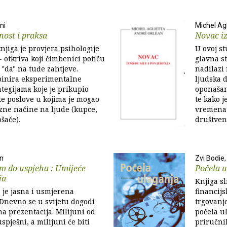
ni
Michel Ag
nost i praksa
Novac iz
njiga je provjera psihologije
U ovoj st
- otkriva koji čimbenici potiču
glavna st
 "da" na tuđe zahtjeve.
nadilazi
binira eksperimentalne
ljudska d
ategijama koje je prikupio
oponašan
ite poslove u kojima je mogao
te kako j
azne načine na ljude (kupce,
vremena 
ošače).
društven
n
Zvi Bodie
m do uspjeha : Umijeće
Počela 
ja
Knjiga s
 je jasna i usmjerena
financijs
 Dnevno se u svijetu dogodi
trgovanje
na prezentacija. Milijuni od
počela ul
uspješni, a milijuni će biti
priručnik