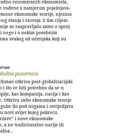
dno reno­miranih ekonomista,
e vođene s namjerom pojašnjava­
emene ekonomske teorije, njezina
og stanja i razvoja. S tim ciljem
nije se raspravljalo samo o općoj
i nego i o nekim posebnim
ima svakog od učenjaka koji su
Ohmae
obalna pozornica
Ohmae otkriva post-globalizacijski
ao i što će biti potrebno da se u
pije, kao kompanija, nacija i kao
c. Otkriva zašto ekonomske teorije
 gube tlo pod nogama i osvijetljava
u novi svijet kojeg pokreću
države” i nove ekonomske
, a ne tradicionalne nacije ili
alna...