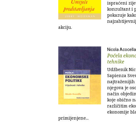
ispraćeni zij
konzultant i
pokazuje kako
najzahtijevni
akciju.
Nicola Acocella
Počela ekono
tehnike
Udžbenik Nico
Sapienza Sveu
najtraženijih
njegova je os
način objedin
koje obično 
različitim e
ekonomije bla
primijenjene...