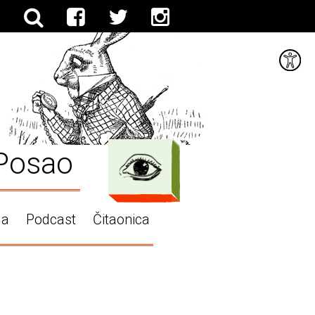
Posao
ga
Podcast
Čitaonica