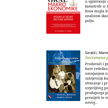
u opisivanju 
katastrofe iz
Kooa mogla bi
analizom ika
polju.
Gerald L. Manni
Suvremena p
Prodavači i p
bave redefini
usvajanjem no
zahtjevniji k
stvaranje i p
uvjerljivog po
prodajnoga pr
prenijeti tu v
novog...