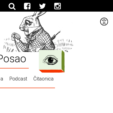
Posao
ga
Podcast
Čitaonica