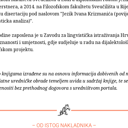
stnera, a 2014. na Filozofskom fakultetu Sveučilišta u Rij
u disertaciju pod naslovom "Jezik Ivana Krizmanića (povij
sticka analiza)".
dine zaposlena je u Zavodu za lingvistička istraživanja Hr
nanosti i umjetnosti, gdje sudjeluje u radu na dijalektolo
fskom projektu.
o knjigama izrađene su na osnovu informacija dobivenih od 
atne uredničke obrade temeljem uvida u sadržaj knjige, te s
enositi bez prethodnog dogovora s uredništvom portala.
– OD ISTOG NAKLADNIKA –