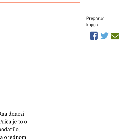
Preporuči
knjigu
Ona donosi
Priča je to o
podarilo,
ova o jednom