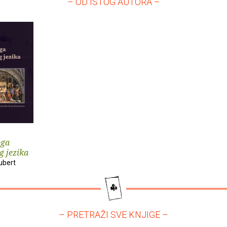
– OD ISTOG AUTORA –
oga
g jezika
ubert
– PRETRAŽI SVE KNJIGE –