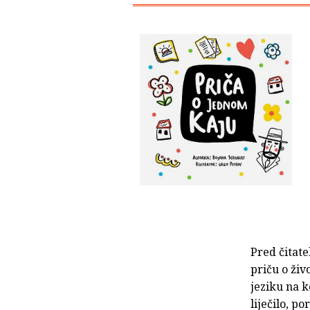
Pred čitate
priču o živo
jeziku na k
liječilo, p