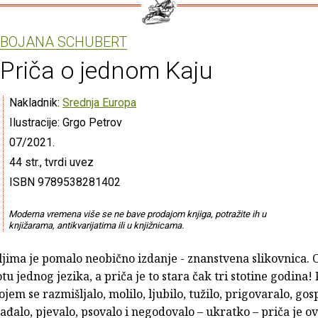
BOJANA SCHUBERT
Priča o jednom Kaju
Nakladnik:
Srednja Europa
Ilustracije: Grgo Petrov
07/2021.
44 str., tvrdi uvez
ISBN 9789538281402
Moderna vremena više se ne bave prodajom knjiga, potražite ih u
knjižarama, antikvarijatima ili u knjižnicama.
ljima je pomalo neobično izdanje - znanstvena slikovnica. 
tu jednog jezika, a priča je to stara čak tri stotine godina! 
ojem se razmišljalo, molilo, ljubilo, tužilo, prigovaralo, gos
orađalo, pjevalo, psovalo i negodovalo – ukratko – priča je 