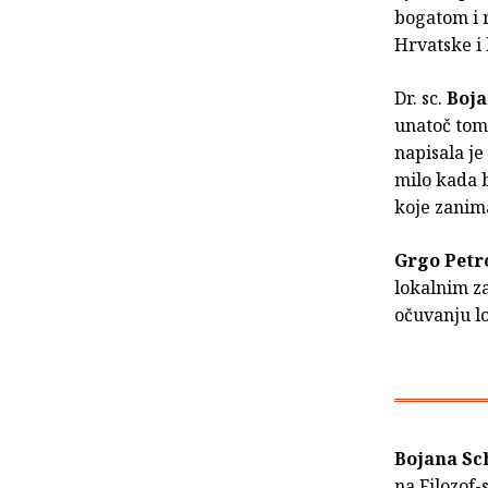
bogatom i 
Hrvatske i
Dr. sc.
Boja
unatoč tome
napisala je
milo kada b
koje zanima
Grgo Petr
lokalnim z
očuvanju l
Bojana Sc
na Filozof-