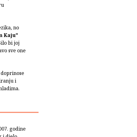
ru
ezika, no
m Kaju"
lo bi joj
ravo sve one
i doprinose
ranju i
 mladima.
007. godine
 i djelo