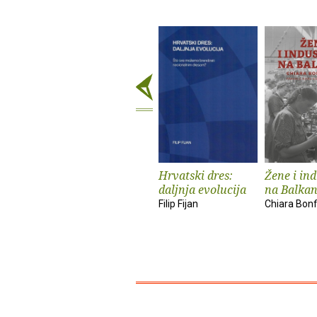
Hrvatski dres:
Žene i ind
daljnja evolucija
na Balka
Filip Fijan
Chiara Bonfi