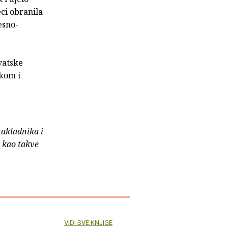
eci obranila
esno-
vatske
škom i
nakladnika i
e kao takve
VIDI SVE KNJIGE