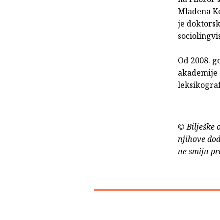
Mladena Ker
je doktorsk
sociolingvi
Od 2008. go
akademije z
leksikogra
© Bilješke 
njihove dod
ne smiju pr