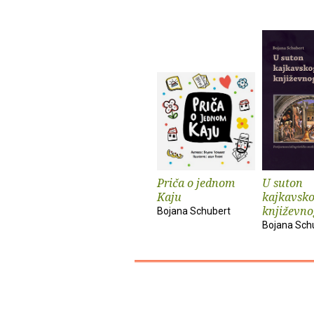
Priča o jednom
U suton
Kaju
kajkavsk
književno
Bojana Schubert
Bojana Sch