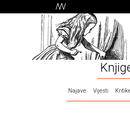
Knjig
Najave
Vijesti
Kritik