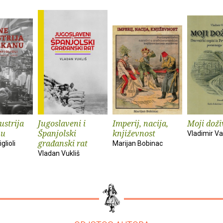
ustrija
Jugoslaveni i
Imperij, nacija,
Moji doživ
nu
Španjolski
književnost
Vladimir Vas
građanski rat
glioli
Marijan Bobinac
Vladan Vukliš