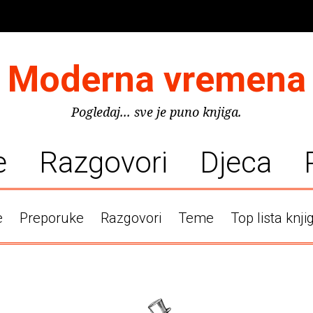
Moderna vremena
Pogledaj... sve je puno knjiga.
e
Razgovori
Djeca
e
Preporuke
Razgovori
Teme
Top lista knji