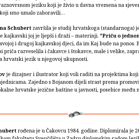
raznovrsnom jeziku koji je živio u davna vremena na sjeve
 koji smo umalo zaboravili…
na Schubert
završila je studij hrvatskoga (standarnoga) j
 kajkavski joj je ljepši i draži – materinji.
"Priču o jedno
 svojoj i drugoj kajkavskoj djeci, da im Kaj bude na ponos. Bi
i priča razveselila i čakavce i štokavce, male i velike, zap
 hrvatski jezik u njegovoj ukupnosti.
ov
je dizajner i ilustrator koji voli raditi na projektima koj
ajednicama. Zajedno s Bojanom dijeli strast prema promovi
okalne hrvatske jezične baštine u javnosti, posebice među
hubert
rođena je u Čakovcu 1984. godine. Diplomirala je 2
skom fakultetu Sveučilišta u Zadru diplomskim radom Jezik