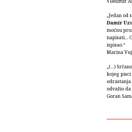
Vladimir A
„Jedan od 
Damir Uz
moćnu proz
napisati...
ispisao.“
Marina Vuj
„(...) Srča
kojeg pisci
odrastanja 
odvažio da 
Goran Sam