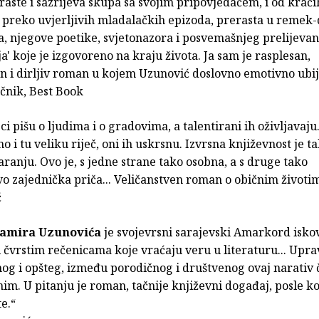
.. raste i sazrijeva skupa sa svojim pripovjedačem, i od kraćih
, preko uvjerljivih mladalačkih epizoda, prerasta u remek-
a, njegove poetike, svjetonazora i posvemašnjeg prelijevan
'ja' koje je izgovoreno na kraju života. Ja sam je rasplesan,
n i dirljiv roman u kojem Uzunović doslovno emotivno ubija
čnik, Best Book
ci pišu o ljudima i o gradovima, a talentirani ih oživljavaju. 
o i tu veliku riječ, oni ih uskrsnu. Izvrsna književnost je t
ranju. Ovo je, s jedne strane tako osobna, a s druge tako
o zajednička priča... Veličanstven roman o običnim životi
ć
amira Uzunovića
je svojevrsni sarajevski Amarkord isko
 čvrstim rečenicama koje vraćaju veru u literaturu... Upra
og i opšteg, između porodičnog i društvenog ovaj narativ 
m. U pitanju je roman, tačnije književni događaj, posle ko
te.“