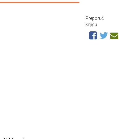
Preporuči
knjigu