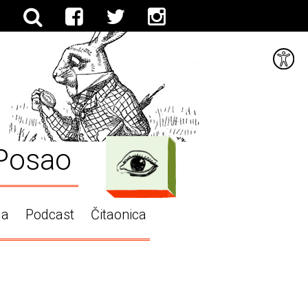
Posao
ga
Podcast
Čitaonica