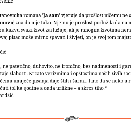
rsenić
stanovnika romana '
Ja sam
' vjeruje da prošlost ničemu ne s
unović
zna da nije tako. Njemu je prošlost poslužila da na n
u kakvu svaki život zaslužuje, ali je mnogim životima nem
 Ovaj pisac može mirno spavati i živjeti, on je svoj tom majst
čić
no, ne patetično, duhovito, ne ironično, bez nadmenosti i gar
 taje slabosti. Krcato verizmima i opštostima naših sivih soci
čemu umijeće pisanja daje štih i šarm... Fino da se neko u r
ćuti tol'ke godine a onda urlikne – a skroz tiho.“
ardžić