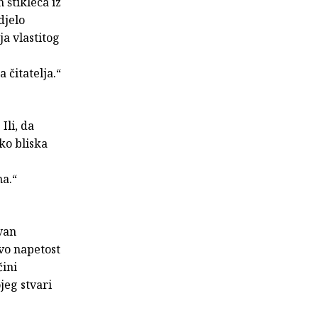
 štikleca iz
djelo
ja vlastitog
 čitatelja.“
Ili, da
ako bliska
ma.“
van
vo napetost
čini
jeg stvari