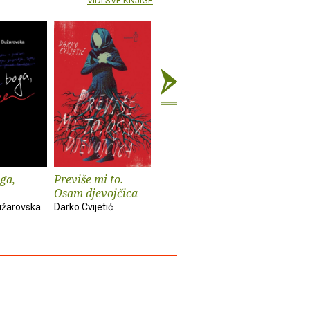
VIDI SVE KNJIGE
ga,
Previše mi to.
Listopadi
Bijeg iz t
Osam djevojčica
Refik Ličina
Luca Kozin
žarovska
Darko Cvijetić