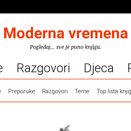
Moderna vremena
Pogledaj... sve je puno knjiga.
e
Razgovori
Djeca
e
Preporuke
Razgovori
Teme
Top lista knji