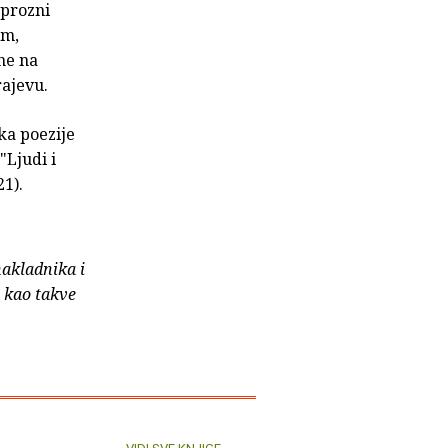
 prozni
em,
ne na
rajevu.
ka poezije
"Ljudi i
21).
nakladnika i
e kao takve