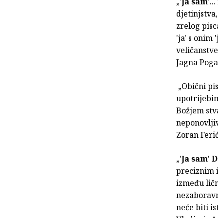
„'
Ja sam
'.
djetinjstva
zrelog pisc
'ja' s onim 
veličanstve
Jagna Poga
„Obični pis
upotrijebim
Božjem stva
neponovljiv
Zoran Feri
„'
Ja sam
'
D
preciznim i
između ličn
nezaboravni
neće biti is