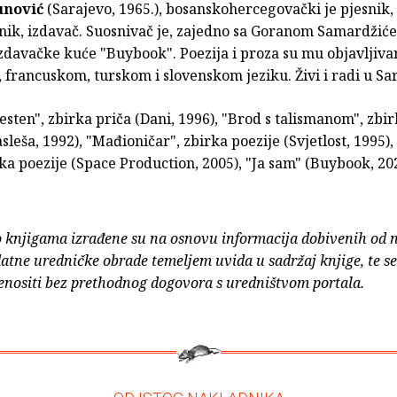
unović
(Sarajevo, 1965.), bosanskohercegovački je pjesnik,
dnik, izdavač. Suosnivač je, zajedno sa Goranom Samardžić
izdavačke kuće "Buybook". Poezija i proza su mu objavljiva
francuskom, turskom i slovenskom jeziku. Živi i radi u Sa
esten", zbirka priča (Dani, 1996), "Brod s talismanom", zbir
sleša, 1992), "Mađioničar", zbirka poezije (Svjetlost, 1995), 
rka poezije (Space Production, 2005), "Ja sam" (Buybook, 20
o knjigama izrađene su na osnovu informacija dobivenih od 
atne uredničke obrade temeljem uvida u sadržaj knjige, te s
enositi bez prethodnog dogovora s uredništvom portala.