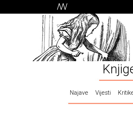
Knjig
Najave
Vijesti
Kritik