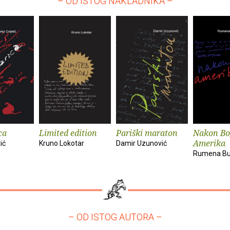
– OD ISTOG NAKLADNIKA –
ca
Limited edition
Pariški maraton
Nakon Bo
Amerika
ić
Kruno Lokotar
Damir Uzunović
Rumena Bu
– OD ISTOG AUTORA –