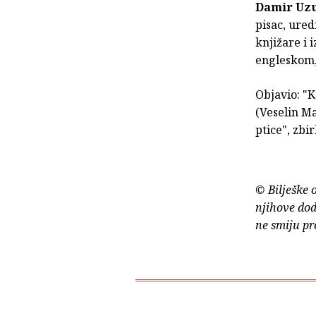
Damir Uz
pisac, ure
knjižare i 
engleskom, 
Objavio: "K
(Veselin Ma
ptice", zbi
© Bilješke 
njihove dod
ne smiju pr