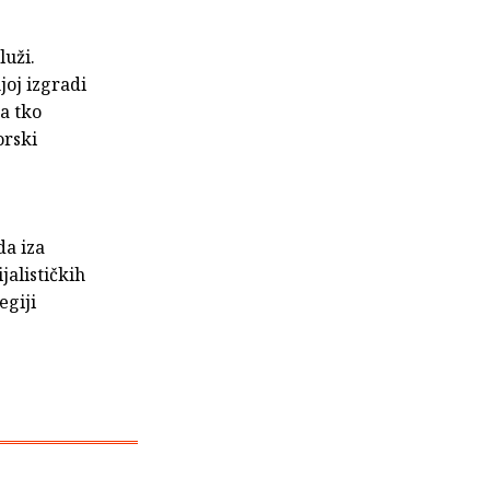
luži.
joj izgradi
a tko
orski
da iza
jalističkih
egiji