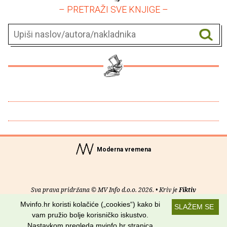
– PRETRAŽI SVE KNJIGE –
Moderna vremena
Sva prava pridržana © MV Info d.o.o. 2026. • Kriv je
Fiktiv
Mvinfo.hr koristi kolačiće („cookies“) kako bi
SLAŽEM SE
O nama
•
Pomoć
•
Uvjeti korištenja
•
RSS kanali
vam pružio bolje korisničko iskustvo.
Nastavkom pregleda mvinfo.hr stranica