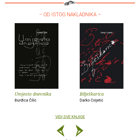
– OD ISTOG NAKLADNIKA –
Umjesto dnevnika
Bilješkarica
Đurđica Čilić
Darko Cvijetić
VIDI SVE KNJIGE