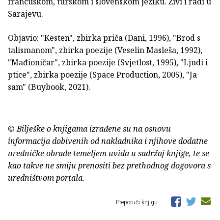
francuskom, turskom i slovenskom jeziku. Živi i radi u
Sarajevu.
Objavio: "Kesten", zbirka priča (Dani, 1996), "Brod s
talismanom", zbirka poezije (Veselin Masleša, 1992),
"Mađioničar", zbirka poezije (Svjetlost, 1995), "Ljudi i
ptice", zbirka poezije (Space Production, 2005), "Ja
sam" (Buybook, 2021).
© Bilješke o knjigama izrađene su na osnovu
informacija dobivenih od nakladnika i njihove dodatne
uredničke obrade temeljem uvida u sadržaj knjige, te se
kao takve ne smiju prenositi bez prethodnog dogovora s
uredništvom portala.
Preporuči knjigu