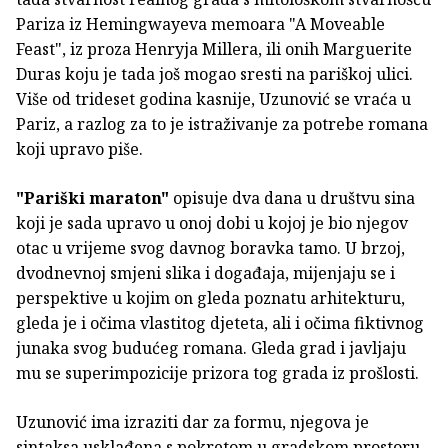
Pariza iz Hemingwayeva memoara "A Moveable
Feast", iz proza Henryja Millera, ili onih Marguerite
Duras koju je tada još mogao sresti na pariškoj ulici.
Više od trideset godina kasnije, Uzunović se vraća u
Pariz, a razlog za to je istraživanje za potrebe romana
koji upravo piše.
"Pariški maraton"
opisuje dva dana u društvu sina
koji je sada upravo u onoj dobi u kojoj je bio njegov
otac u vrijeme svog davnog boravka tamo. U brzoj,
dvodnevnoj smjeni slika i događaja, mijenjaju se i
perspektive u kojim on gleda poznatu arhitekturu,
gleda je i očima vlastitog djeteta, ali i očima fiktivnog
junaka svog budućeg romana. Gleda grad i javljaju
mu se superimpozicije prizora tog grada iz prošlosti.
Uzunović ima izraziti dar za formu, njegova je
sintaksa usklađena s pokretom u gradskom prostoru,