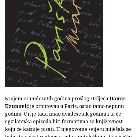
Krajem osamdesetih godina prošlog stoljeća
Damir
Uzunović
je otputovao u Pariz, ostao tamo nepunu
godinu. On je tada imao dvadesetak godina i ta će
egzilantska epizoda biti formativna za književnost
koju će kasnije pisati. U njegovome svijetu miješala se
tada stvarnost realnog grada s mitološkom stvarnošću