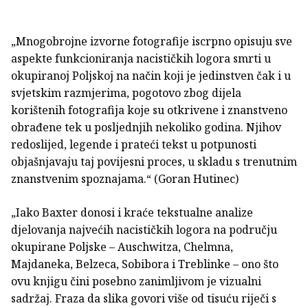
„Mnogobrojne izvorne fotografije iscrpno opisuju sve
aspekte funkcioniranja nacističkih logora smrti u
okupiranoj Poljskoj na način koji je jedinstven čak i u
svjetskim razmjerima, pogotovo zbog dijela
korištenih fotografija koje su otkrivene i znanstveno
obrađene tek u posljednjih nekoliko godina. Njihov
redoslijed, legende i prateći tekst u potpunosti
objašnjavaju taj povijesni proces, u skladu s trenutnim
znanstvenim spoznajama.“ (Goran Hutinec)
„Iako Baxter donosi i kraće tekstualne analize
djelovanja najvećih nacističkih logora na području
okupirane Poljske – Auschwitza, Chelmna,
Majdaneka, Belzeca, Sobibora i Treblinke – ono što
ovu knjigu čini posebno zanimljivom je vizualni
sadržaj. Fraza da slika govori više od tisuću riječi s