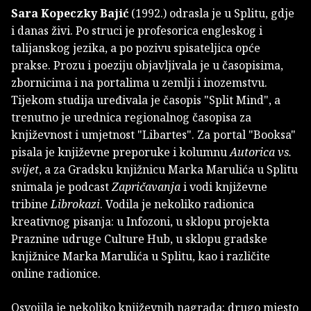
Sara Kopeczky Bajić
(1992.) odrasla je u Splitu, gdje
i danas živi. Po struci je profesorica engleskog i
talijanskog jezika, a po pozivu spisateljica opće
prakse. Prozu i poeziju objavljivala je u časopisima,
zbornicima i na portalima u zemlji i inozemstvu.
Tijekom studija uređivala je časopis "Split Mind", a
trenutno je urednica regionalnog časopisa za
književnost i umjetnost "Libartes". Za portal "Booksa"
pisala je književne preporuke i kolumnu
Autorica vs.
svijet
, a za Gradsku knjižnicu Marka Marulića u Splitu
snimala je podcast
Zapričavanja
i vodi književne
tribine
Librokazi
. Vodila je nekoliko radionica
kreativnog pisanja: u Infozoni, u sklopu projekta
Praznine udruge Culture Hub, u sklopu gradske
knjižnice Marka Marulića u Splitu, kao i različite
online radionice.
Osvojila je nekoliko književnih nagrada: drugo mjesto