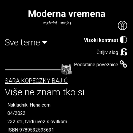
Moderna vremena
Pogledaj... sve je puno knjiga.
Sve teme
Visoki kontrast
Čitljiv slog
Podcrtane poveznice
SARA KOPECZKY BAJIĆ
Više ne znam tko si
Nakladnik:
Hena com
04/2022.
232 str., tvrdi uvez s ovitkom
ISBN 9789532593631