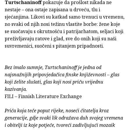
Turtschaninoff
pokazuje da prošlost nikada ne
nestaje – ona ostaje zapisana u drveću, tlu i
sjećanjima. Likovi su katkad samo trenuci u vremenu,
no svaki od njih nosi težinu vlastite borbe: žene koje
se suočavaju s okrutnošću i patrijarhatom, seljaci koji
preživljavaju ratove i glad, sve do onih koji su naši
suvremenici, suočeni s pitanjem pripadnosti.
Bez imalo sumnje, Turtschaninoff je jedna od
najsnažnijih pripovjedačica finske književnosti – glas
koji želite slušati, glas koji nosi priču vrijednu
kazivanja.
FILI – Finnish Literature Exchange
Priča koja teče poput rijeke, noseći čitatelja kroz
generacije, gdje svaki lik odražava duh svojeg vremena
i obitelji iz koje potječe, tvoreći zadivljujući mozaik