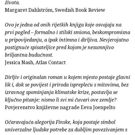
života.
Margaret Dahlström, Swedish Book Review
Ovo je jedna od onih rijetkih knjiga koje osvajaju na
prvi pogled – formalno i stilski smiona, beskompromisna
u pripovijedanju, a ipak intimna i dirljiva. Nevjerojatno
postignuće spisateljice pred kojom je nesumnjivo
briljantna budućnost.
Jessica Nash, Atlas Contact
Dirljiv i originalan roman u kojem mjesto postaje glavni
lik i, dok se povijest i priroda isprepleću s mitovima, bez
izravnog spominjanja klimatske krize, postavlja se
ključno pitanje: nismo li svi mi čuvari ove zemlje?
Povjerenstvo književne nagrade Eeva Joenpelto
Očaravajuća alegorija Finske, koja postaje simbol
univerzalne ljudske potrebe za dubljim povezivanjem s