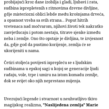
probijajući kroz dane izobilja i gladi, ljubavi i rata,
sudbina isprepletenih s ritmovima drevne divljine,
gdje misteriozni oblici lebde među krošnjama drveća,
a opasnost vreba sa svih strana... Poput hitrih
vretenaca nad močvarom, njihovi životi tek nakratko
zasvjetlucaju i potom nestaju, titrave sjenke između
neba i zemlje. Ono što opstaje je divljina, te izvjesnost
da, gdje god da pustimo korijenje, zemlja će se
ukorijeniti u nama.
Četiri stoljeća povijesti isprepleću se s ljudskim
sudbinama u epskoj sagi u kojoj se generacije ljudi
rađaju, vole, trpe i umiru na istom komadu zemlje,
dok se svijet oko njih neprestano mijenja.
Uvezujući legende i stvarnost u neuhvatljivo tkivo
magijskog realizma,
"Naslijeđena zemlja"
Marie