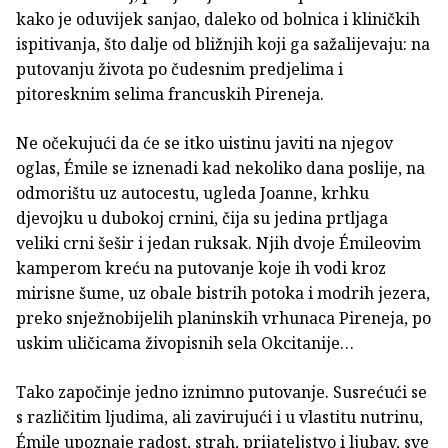
kako je oduvijek sanjao, daleko od bolnica i kliničkih
ispitivanja, što dalje od bližnjih koji ga sažalijevaju: na
putovanju života po čudesnim predjelima i
pitoresknim selima francuskih Pireneja.
Ne očekujući da će se itko uistinu javiti na njegov
oglas, Émile se iznenadi kad nekoliko dana poslije, na
odmorištu uz autocestu, ugleda Joanne, krhku
djevojku u dubokoj crnini, čija su jedina prtljaga
veliki crni šešir i jedan ruksak. Njih dvoje Émileovim
kamperom kreću na putovanje koje ih vodi kroz
mirisne šume, uz obale bistrih potoka i modrih jezera,
preko snježnobijelih planinskih vrhunaca Pireneja, po
uskim uličicama živopisnih sela Okcitanije…
Tako započinje jedno iznimno putovanje. Susrećući se
s različitim ljudima, ali zavirujući i u vlastitu nutrinu,
Émile upoznaje radost, strah, prijateljstvo i ljubav, sve