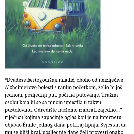
“Dvadesetšestogodišnji mladić, obolio od neizlječive
Alzheimerove bolesti s ranim početkom, želio bi još
jednom, posljednji put, poći na putovanje. Tražim
osobu koja bi se sa mnom upustila u takvu
pustolovinu. Odredište možemo izabrati zajedno…”
riječi su kojima započinje oglas koji je na internetu
objavio Émile jednog dana potkraj lipnja. Svjestan da
mu se bliži kraj, posljednje dane želi provesti onako