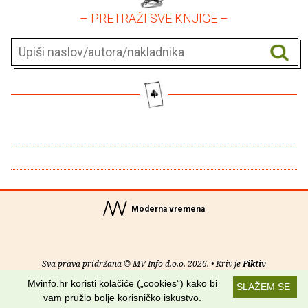
– PRETRAŽI SVE KNJIGE –
Moderna vremena
Sva prava pridržana © MV Info d.o.o. 2026. • Kriv je
Fiktiv
Mvinfo.hr koristi kolačiće („cookies“) kako bi
SLAŽEM SE
O nama
•
Pomoć
•
Uvjeti korištenja
•
RSS kanali
vam pružio bolje korisničko iskustvo.