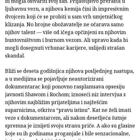
bi mogla ostvariti svoj san. Prijateljstvo prerasta u
ljubavnu vezu, a njihova kemija čini ih impresivnim
dvojcem koji će se probiti u sam vrh umjetničkog
klizanja. No brojne obožavatelje ne očarava samo
njihov talent — više od ičega opčinjeni su njihovim
buntovništvom i burnom vezom. Ali upravo kada bi
mogli dosegnuti vrhunac karijere, uslijedi strašan
skandal.
Bliži se deseta godišnjica njihova posljednjeg nastupa,
a u medijima se pojavljuje neautorizirani
dokumentarac koji ponovno rasplamsava opsesiju
javnosti Shawom i Rochom; iznoseći niz intervjua s
njihovim najbližim prijateljima i najžešćim
suparnicima, otkriva “pravu istinu”. Kat ne želi imati
veze s dokumentarcem, ali nakon desetljeća šutnje
spremna je iznijeti svoju stranu priče. A ako su glasine
koje su ih godinama proganjale i bile senzacionalne,