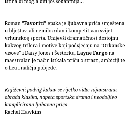
istina bi mogla biti još šokantnija…
Roman
"Favoriti"
epska je ljubavna priča smještena
u blještav, ali nemilosrdan i kompetitivan svijet
vrhunskog sporta. Unijevši dramatičnost dostojnu
kakvog trilera i motive koji podsjećaju na "Orkanske
visove" i Daisy Jones i Šestorku,
Layne Fargo
na
maestralan je način istkala priču o strasti, ambiciji te
o licu i naličju pobjede.
Književni podvig kakav se rijetko viđa: nijansirana
obrada klasika, napeta sportska drama i neodoljivo
komplicirana ljubavna priča.
Rachel Hawkins