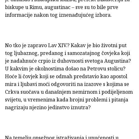
biskupe u Rimu, augustinac – sve su to bile prve
informacije nakon tog iznenađujućeg izbora.
No tko je zapravo Lav XIV.? Kakav je bio životni put
tog ljubaznog, predanog i samozatajnog čovjeka koji
je nadahnuće crpio iz duhovnosti svetoga Augustina?
U kakvim je okolnostima došao na Petrovu stolicu?
Hoće li čovjek koji se odmah predstavio kao apostol
mira i ljubavi moći odgovoriti na izazove s kojima se
Crkva suočava u današnjem nemirnom i podijeljenom
svijetu, u vremenima kada brojni problemi i pitanja
nagrizaju njezino jedinstvo iznutra?
Na temelju opsežnog istraživanja i upućenosti u