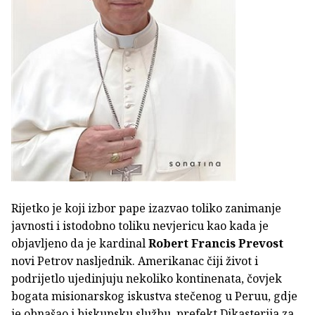
Rijetko je koji izbor pape izazvao toliko zanimanje
javnosti i istodobno toliku nevjericu kao kada je
objavljeno da je kardinal
Robert Francis Prevost
novi Petrov nasljednik. Amerikanac čiji život i
podrijetlo ujedinjuju nekoliko kontinenata, čovjek
bogata misionarskog iskustva stečenog u Peruu, gdje
je obnašao i biskupsku službu, prefekt Dikasterija za