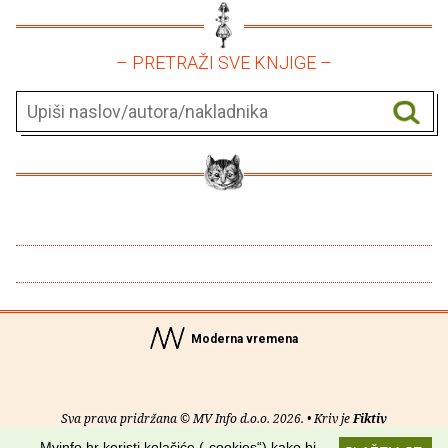
– PRETRAŽI SVE KNJIGE –
Moderna vremena
Sva prava pridržana © MV Info d.o.o. 2026. • Kriv je
Fiktiv
Mvinfo.hr koristi kolačiće („cookies“) kako bi