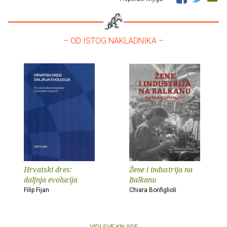
– OD ISTOG NAKLADNIKA –
Hrvatski dres:
Žene i industrija na
daljnja evolucija
Balkanu
Filip Fijan
Chiara Bonfiglioli
VIDI SVE KNJIGE