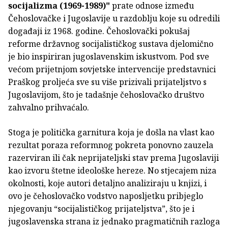
socijalizma (1969-1989)"
prate odnose između
Čehoslovačke i Jugoslavije u razdoblju koje su odredili
događaji iz 1968. godine. Čehoslovački pokušaj
reforme državnog socijalističkog sustava djelomično
je bio inspiriran jugoslavenskim iskustvom. Pod sve
većom prijetnjom sovjetske intervencije predstavnici
Praškog proljeća sve su više prizivali prijateljstvo s
Jugoslavijom, što je tadašnje čehoslovačko društvo
zahvalno prihvaćalo.
Stoga je politička garnitura koja je došla na vlast kao
rezultat poraza reformnog pokreta ponovno zauzela
razerviran ili čak neprijateljski stav prema Jugoslaviji
kao izvoru štetne ideološke hereze. No stjecajem niza
okolnosti, koje autori detaljno analiziraju u knjizi, i
ovo je čehoslovačko vodstvo naposljetku pribjeglo
njegovanju “socijalističkog prijateljstva”, što je i
jugoslavenska strana iz jednako pragmatičnih razloga