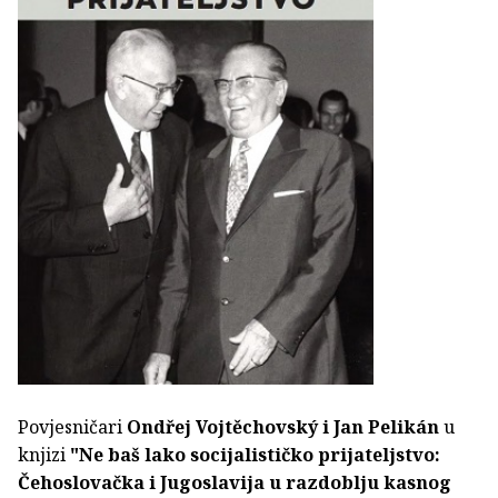
Povjesničari
Ondřej Vojtěchovský i Jan Pelikán
u
knjizi
"Ne baš lako socijalističko prijateljstvo:
Čehoslovačka i Jugoslavija u razdoblju kasnog