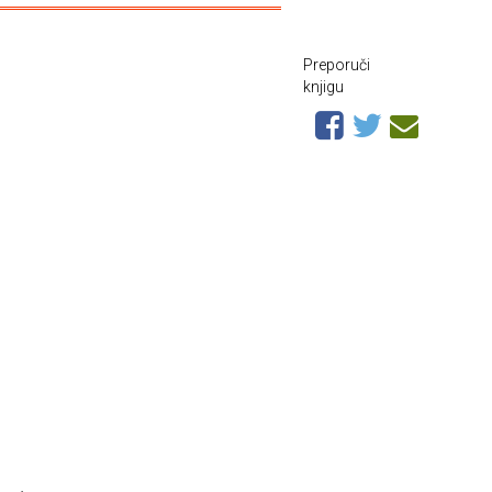
Preporuči
knjigu