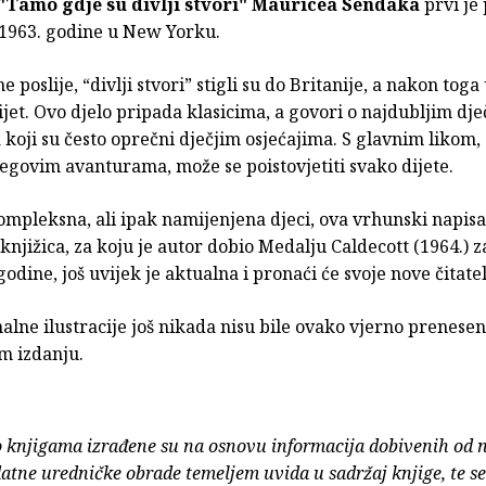
"Tamo gdje su divlji stvori"
Mauricea Sendaka
prvi je
 1963. godine u New Yorku.
e poslije, “divlji stvori” stigli su do Britanije, a nakon tog
 svijet. Ovo djelo pripada klasicima, a govori o najdubljim dj
koji su često oprečni dječjim osjećajima. S glavnim likom
egovim avanturama, može se poistovjetiti svako dijete.
mpleksna, ali ipak namijenjena djeci, ova vrhunski napisa
 knjižica, za koju je autor dobio Medalju Caldecott (1964.) z
godine, još uvijek je aktualna i pronaći će svoje nove čitatel
nalne ilustracije još nikada nisu bile ovako vjerno prenese
 izdanju.
o knjigama izrađene su na osnovu informacija dobivenih od 
atne uredničke obrade temeljem uvida u sadržaj knjige, te s