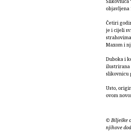
Slikovnica
objavljena
Četiri godin
je i cijeli
strahovima 
Maxom i nj
Duboka i ko
ilustrirana
slikovnicu 
Usto, origi
ovom novom
© Bilješke 
njihove dod