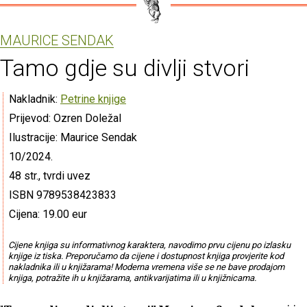
MAURICE SENDAK
Tamo gdje su divlji stvori
Nakladnik:
Petrine knjige
Prijevod: Ozren Doležal
Ilustracije: Maurice Sendak
10/2024.
48 str., tvrdi uvez
ISBN 9789538423833
Cijena: 19.00 eur
Cijene knjiga su informativnog karaktera, navodimo prvu cijenu po izlasku
knjige iz tiska. Preporučamo da cijene i dostupnost knjiga provjerite kod
nakladnika ili u knjižarama! Moderna vremena više se ne bave prodajom
knjiga, potražite ih u knjižarama, antikvarijatima ili u knjižnicama.