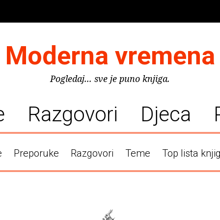
Moderna vremena
Pogledaj... sve je puno knjiga.
e
Razgovori
Djeca
e
Preporuke
Razgovori
Teme
Top lista knji