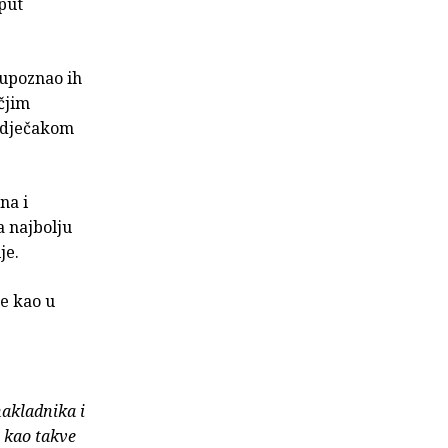
 put
a upoznao ih
ečjim
, dječakom
na i
a najbolju
je.
ne kao u
nakladnika i
e kao takve