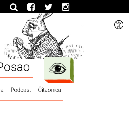
Posao
ga
Podcast
Čitaonica