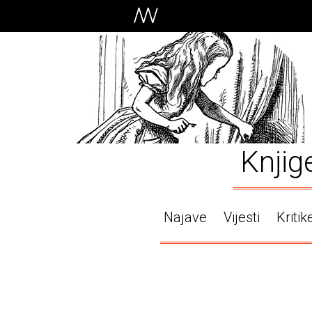
Knjig
Najave
Vijesti
Kritik