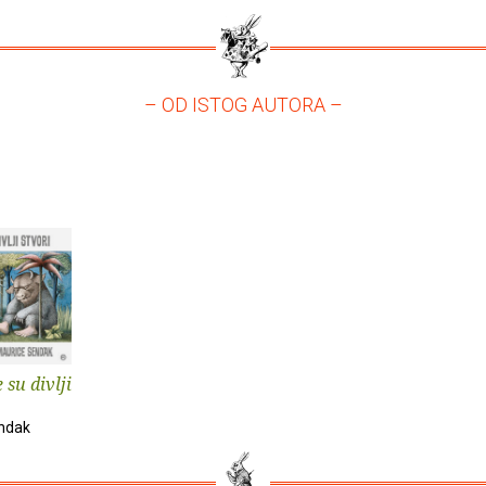
– OD ISTOG AUTORA –
su divlji
ndak