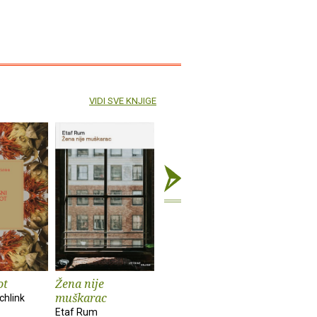
VIDI SVE KNJIGE
ot
Žena nije
Tužni tigar
Povijest
muškarac
chlink
Neige Sinno
Elsa Moran
Etaf Rum