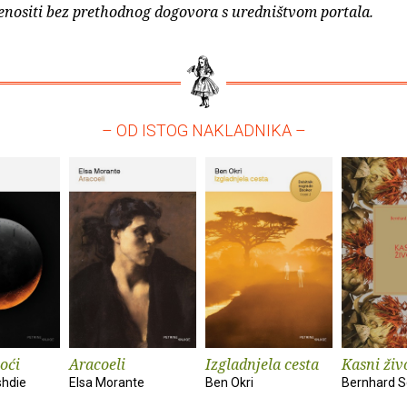
enositi bez prethodnog dogovora s uredništvom portala.
– OD ISTOG NAKLADNIKA –
oći
Aracoeli
Izgladnjela cesta
Kasni živ
hdie
Elsa Morante
Ben Okri
Bernhard S