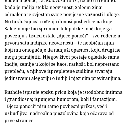
Rođen u ponoć, 15. kolovoza 1947., točno u trenutku
kada je Indija stekla neovisnost, Saleem Sinai
odmalena je svjestan svoje povijesne važnosti i uloge.
No ta slučajnost rođenja donosi posljedice na koje
Saleem nije bio spreman: telepatske moći koje ga
povezuju s tisuću ostale „djece ponoći” – sve rođene u
prvom satu indijske neovisnosti – te neobičan njuh
koji mu omogućuje da nanjuši opasnost koju drugi ne
mogu primijetiti. Njegov život postaje ogledalo same
Indije, zemlje u kojoj se kaos, raskoš i bol neprestano
prepleću, a njihove isprepletene sudbine stvaraju
jedinstvenu alegoriju o Indiji i njezinim previranjima.
Rushdie ispisuje epsku priču koja je istodobno intimna
i grandiozna; ispunjena humorom, boli i fantazijom.
"Djeca ponoći" nisu samo povijesni prikaz, već i
uzbudljiva, nadrealna pustolovina koja očarava od
prve stranice.