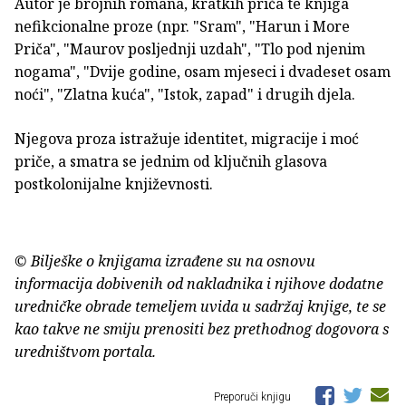
Autor je brojnih romana, kratkih priča te knjiga
nefikcionalne proze (npr. "Sram", "Harun i More
Priča", "Maurov posljednji uzdah", "Tlo pod njenim
nogama", "Dvije godine, osam mjeseci i dvadeset osam
noći", "Zlatna kuća", "Istok, zapad" i drugih djela.
Njegova proza istražuje identitet, migracije i moć
priče, a smatra se jednim od ključnih glasova
postkolonijalne književnosti.
© Bilješke o knjigama izrađene su na osnovu
informacija dobivenih od nakladnika i njihove dodatne
uredničke obrade temeljem uvida u sadržaj knjige, te se
kao takve ne smiju prenositi bez prethodnog dogovora s
uredništvom portala.
Preporuči knjigu