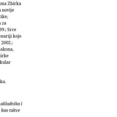
nima Zbirka
u novije
tike,
a za
99.; Srce
nariji koje
 2002.;
 zakona,
birke
okular
ika.
nakladnika i
e kao takve