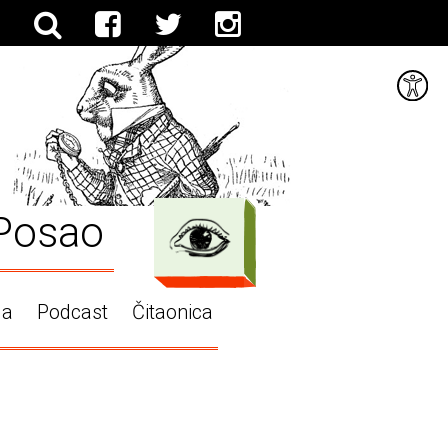
Posao
ga
Podcast
Čitaonica