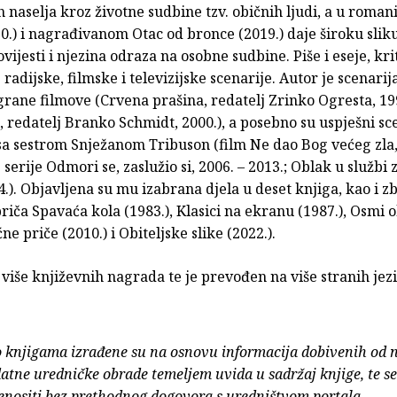
 naselja kroz životne sudbine tzv. običnih ljudi, a u roma
0.) i nagrađivanom Otac od bronce (2019.) daje široku slik
vijesti i njezina odraza na osobne sudbine. Piše i eseje, kri
radijske, filmske i televizijske scenarije. Autor je scenarij
rane filmove (Crvena prašina, redatelj Zrinko Ogresta, 19
, redatelj Branko Schmidt, 2000.), a posebno su uspješni sce
sa sestrom Snježanom Tribuson (film Ne dao Bog većeg zla,
e serije Odmori se, zaslužio si, 2006. – 2013.; Oblak u službi
4.). Objavljena su mu izabrana djela u deset knjiga, kao i z
riča Spavaća kola (1983.), Klasici na ekranu (1987.), Osmi 
ne priče (2010.) i Obiteljske slike (2022.).
 više književnih nagrada te je prevođen na više stranih jez
o knjigama izrađene su na osnovu informacija dobivenih od 
atne uredničke obrade temeljem uvida u sadržaj knjige, te s
enositi bez prethodnog dogovora s uredništvom portala.