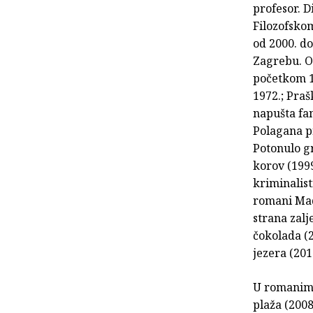
profesor. D
Filozofskom
od 2000. d
Zagrebu. Od
početkom 19
1972.; Praš
napušta fa
Polagana pr
Potonulo gr
korov (1999
kriminalist
romani Made
strana zalj
čokolada (2
jezera (201
U romanima 
plaža (2008