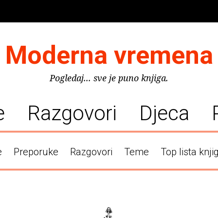
Moderna vremena
Pogledaj... sve je puno knjiga.
e
Razgovori
Djeca
e
Preporuke
Razgovori
Teme
Top lista knji