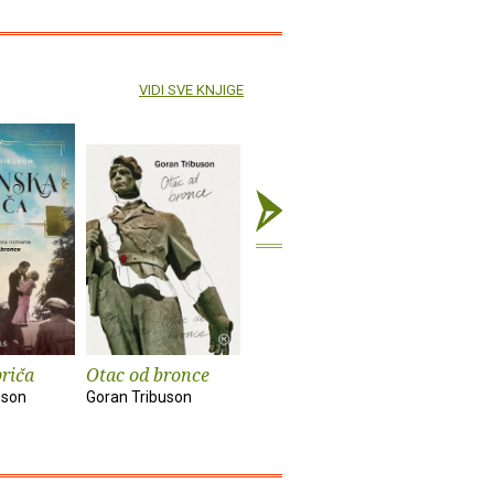
VIDI SVE KNJIGE
priča
Otac od bronce
Vrijeme ljubavi
Sestrica s
uson
Goran Tribuson
Goran Tribuson
Goran Trib