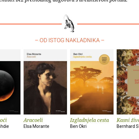
– OD ISTOG NAKLADNIKA –
oći
Aracoeli
Izgladnjela cesta
Kasni živ
hdie
Elsa Morante
Ben Okri
Bernhard S