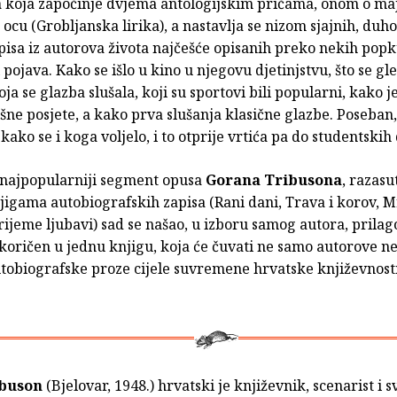
a
koja započinje dvjema antologijskim pričama, onom o ma
o ocu (Grobljanska lirika), a nastavlja se nizom sjajnih, duho
apisa iz autorova života najčešće opisanih preko nekih pop
pojava. Kako se išlo u kino u njegovu djetinjstvu, što se gl
koja se glazba slušala, koji su sportovi bili popularni, kako j
šne posjete, a kako prva slušanja klasične glazbe. Poseban,
 kako se i koga voljelo, i to otprije vrtića pa do studentskih
 najpopularniji segment opusa
Gorana Tribusona
, razasu
jigama autobiografskih zapisa (Rani dani, Trava i korov, M
rijeme ljubavi) sad se našao, u izboru samog autora, prilag
koričen u jednu knjigu, koja će čuvati ne samo autorove ne
tobiografske proze cijele suvremene hrvatske književnosti
ibuson
(Bjelovar, 1948.) hrvatski je književnik, scenarist i s