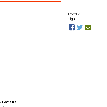
Preporuči
knjigu
sa
Gorana