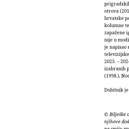
prigradskih
otrova (201
hrvatske po
kolumne te 
zapažene ig
nije u modi
je napisao 
televizijsk
2023. – 202
izabranih p
(1998.), Noć
Dobitnik je
© Bilješke 
njihove dod
ne smiju pr