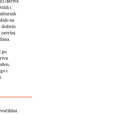
jci (Mrtva
vitih i
kulturnih
edalo na
e doživio
 završni
 dana.
t po
rtva
ođen,
go i
.
veučilišni