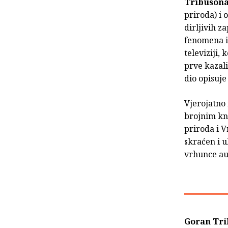
Tribuson
priroda) i 
dirljivih z
fenomena i 
televiziji, 
prve kazali
dio opisuje
Vjerojatno
brojnim kn
priroda i V
skraćen i u
vrhunce au
Goran Tr