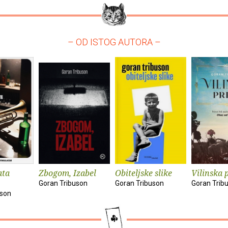
– OD ISTOG AUTORA –
ata
Zbogom, Izabel
Obiteljske slike
Vilinska 
Goran Tribuson
Goran Tribuson
Goran Trib
uson