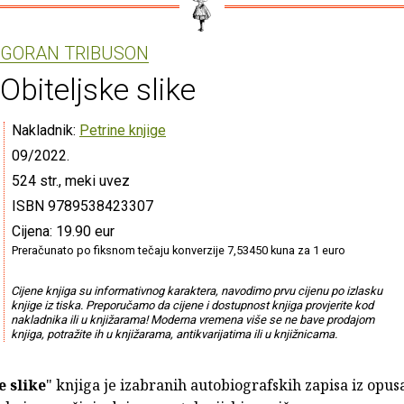
GORAN TRIBUSON
Obiteljske slike
Nakladnik:
Petrine knjige
09/2022.
524 str., meki uvez
ISBN 9789538423307
Cijena: 19.90 eur
Preračunato po fiksnom tečaju konverzije 7,53450 kuna za 1 euro
Cijene knjiga su informativnog karaktera, navodimo prvu cijenu po izlasku
knjige iz tiska. Preporučamo da cijene i dostupnost knjiga provjerite kod
nakladnika ili u knjižarama! Moderna vremena više se ne bave prodajom
knjiga, potražite ih u knjižarama, antikvarijatima ili u knjižnicama.
e slike
" knjiga je izabranih autobiografskih zapisa iz opu