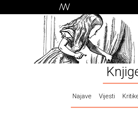
Knjig
Najave
Vijesti
Kritik