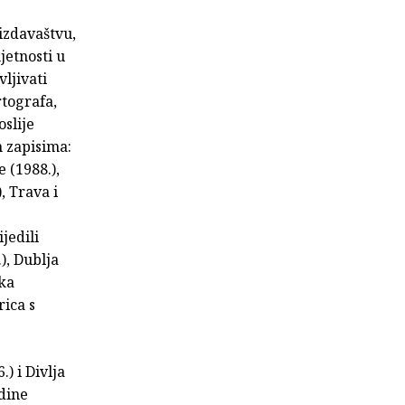
izdavaštvu,
jetnosti u
ljivati
rtografa,
oslije
 zapisima:
 (1988.),
, Trava i
jedili
), Dublja
rka
rica s
) i Divlja
adine