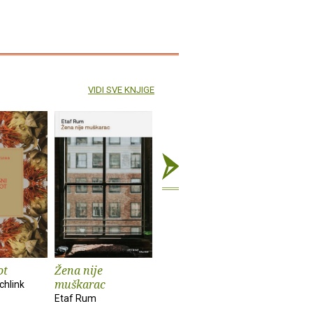
VIDI SVE KNJIGE
ot
Žena nije
Tužni tigar
Povijest
muškarac
chlink
Neige Sinno
Elsa Moran
Etaf Rum