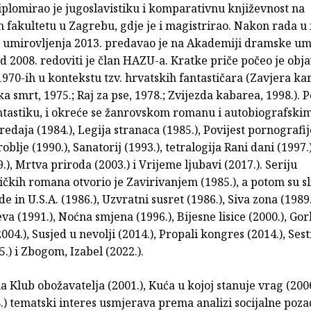
iplomirao je jugoslavistiku i komparativnu književnost na
 fakultetu u Zagrebu, gdje je i magistrirao. Nakon rada u 
o umirovljenja 2013. predavao je na Akademiji dramske um
 2008. redoviti je član HAZU-a. Kratke priče počeo je objav
70-ih u kontekstu tzv. hrvatskih fantastičara (Zavjera ka
ka smrt, 1975.; Raj za pse, 1978.; Zvijezda kabarea, 1998.). P
ntastiku, i okreće se žanrovskom romanu i autobiografskim
edaja (1984.), Legija stranaca (1985.), Povijest pornografije
oblje (1990.), Sanatorij (1993.), tetralogija Rani dani (1997.)
.), Mrtva priroda (2003.) i Vrijeme ljubavi (2017.). Seriju
ičkih romana otvorio je Zavirivanjem (1985.), a potom su sli
 in U.S.A. (1986.), Uzvratni susret (1986.), Siva zona (1989.
eva (1991.), Noćna smjena (1996.), Bijesne lisice (2000.), Go
004.), Susjed u nevolji (2014.), Propali kongres (2014.), Sest
5.) i Zbogom, Izabel (2022.).
Klub obožavatelja (2001.), Kuća u kojoj stanuje vrag (2006.
.) tematski interes usmjerava prema analizi socijalne poz