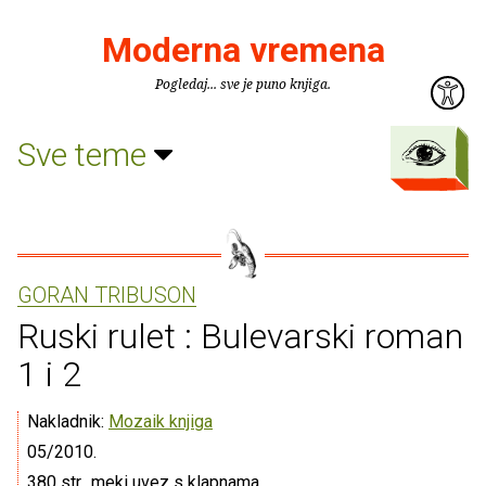
Moderna vremena
Pogledaj... sve je puno knjiga.
Sve teme
GORAN TRIBUSON
Ruski rulet : Bulevarski roman
1 i 2
Nakladnik:
Mozaik knjiga
05/2010.
380 str., meki uvez s klapnama