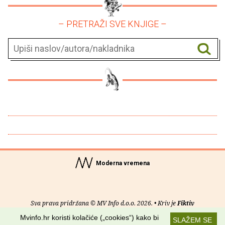
– PRETRAŽI SVE KNJIGE –
Moderna vremena
Sva prava pridržana © MV Info d.o.o. 2026. • Kriv je
Fiktiv
Mvinfo.hr koristi kolačiće („cookies“) kako bi
SLAŽEM SE
O nama
•
Pomoć
•
Uvjeti korištenja
•
RSS kanali