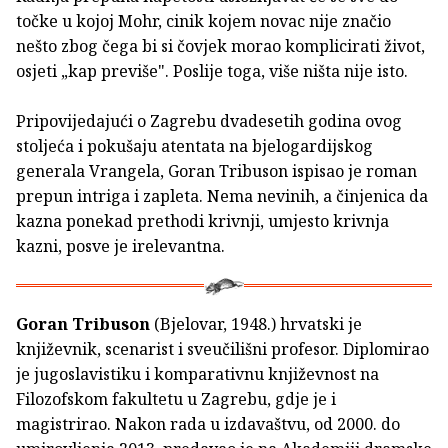
točke u kojoj Mohr, cinik kojem novac nije značio
nešto zbog čega bi si čovjek morao komplicirati život,
osjeti „kap previše". Poslije toga, više ništa nije isto.
Pripovijedajući o Zagrebu dvadesetih godina ovog
stoljeća i pokušaju atentata na bjelogardijskog
generala Vrangela, Goran Tribuson ispisao je roman
prepun intriga i zapleta. Nema nevinih, a činjenica da
kazna ponekad prethodi krivnji, umjesto krivnja
kazni, posve je irelevantna.
Goran Tribuson
(Bjelovar, 1948.) hrvatski je
književnik, scenarist i sveučilišni profesor. Diplomirao
je jugoslavistiku i komparativnu književnost na
Filozofskom fakultetu u Zagrebu, gdje je i
magistrirao. Nakon rada u izdavaštvu, od 2000. do