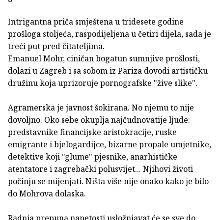
Intrigantna priča smještena u tridesete godine
prošloga stoljeća, raspodijeljena u četiri dijela, sada je
treći put pred čitateljima.
Emanuel Mohr, ciničan bogatun sumnjive prošlosti,
dolazi u Zagreb i sa sobom iz Pariza dovodi artističku
družinu koja uprizoruje pornografske "žive slike".
Agramerska je javnost šokirana. No njemu to nije
dovoljno. Oko sebe okuplja najčudnovatije ljude:
predstavnike financijske aristokracije, ruske
emigrante i bjelogardijce, bizarne propale umjetnike,
detektive koji "glume" pjesnike, anarhističke
atentatore i zagrebački polusvijet... Njihovi životi
počinju se mijenjati. Ništa više nije onako kako je bilo
do Mohrova dolaska.
Radnja prepuna napetosti usložnjavat će se sve do