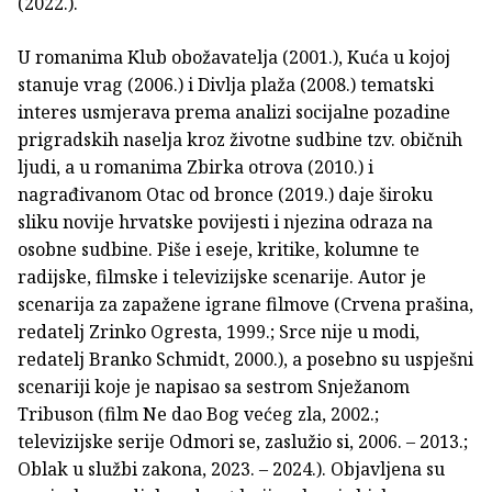
(2022.).
U romanima Klub obožavatelja (2001.), Kuća u kojoj
stanuje vrag (2006.) i Divlja plaža (2008.) tematski
interes usmjerava prema analizi socijalne pozadine
prigradskih naselja kroz životne sudbine tzv. običnih
ljudi, a u romanima Zbirka otrova (2010.) i
nagrađivanom Otac od bronce (2019.) daje široku
sliku novije hrvatske povijesti i njezina odraza na
osobne sudbine. Piše i eseje, kritike, kolumne te
radijske, filmske i televizijske scenarije. Autor je
scenarija za zapažene igrane filmove (Crvena prašina,
redatelj Zrinko Ogresta, 1999.; Srce nije u modi,
redatelj Branko Schmidt, 2000.), a posebno su uspješni
scenariji koje je napisao sa sestrom Snježanom
Tribuson (film Ne dao Bog većeg zla, 2002.;
televizijske serije Odmori se, zaslužio si, 2006. – 2013.;
Oblak u službi zakona, 2023. – 2024.). Objavljena su