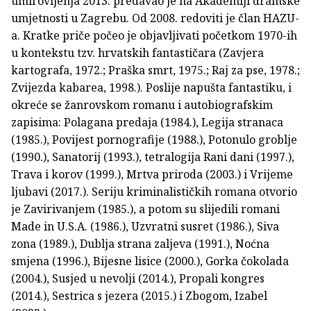
umirovljenja 2013. predavao je na Akademiji dramske
umjetnosti u Zagrebu. Od 2008. redoviti je član HAZU-
a. Kratke priče počeo je objavljivati početkom 1970-ih
u kontekstu tzv. hrvatskih fantastičara (Zavjera
kartografa, 1972.; Praška smrt, 1975.; Raj za pse, 1978.;
Zvijezda kabarea, 1998.). Poslije napušta fantastiku, i
okreće se žanrovskom romanu i autobiografskim
zapisima: Polagana predaja (1984.), Legija stranaca
(1985.), Povijest pornografije (1988.), Potonulo groblje
(1990.), Sanatorij (1993.), tetralogija Rani dani (1997.),
Trava i korov (1999.), Mrtva priroda (2003.) i Vrijeme
ljubavi (2017.). Seriju kriminalističkih romana otvorio
je Zavirivanjem (1985.), a potom su slijedili romani
Made in U.S.A. (1986.), Uzvratni susret (1986.), Siva
zona (1989.), Dublja strana zaljeva (1991.), Noćna
smjena (1996.), Bijesne lisice (2000.), Gorka čokolada
(2004.), Susjed u nevolji (2014.), Propali kongres
(2014.), Sestrica s jezera (2015.) i Zbogom, Izabel