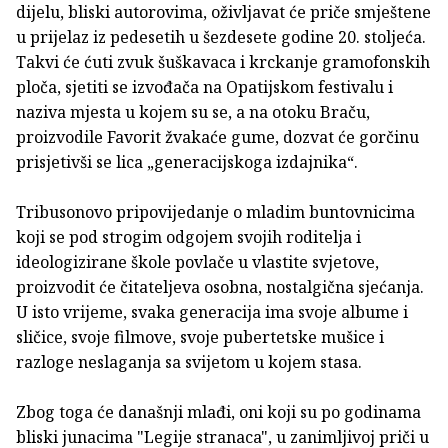
dijelu, bliski autorovima, oživljavat će priče smještene
u prijelaz iz pedesetih u šezdesete godine 20. stoljeća.
Takvi će ćuti zvuk šuškavaca i krckanje gramofonskih
ploča, sjetiti se izvođača na Opatijskom festivalu i
naziva mjesta u kojem su se, a na otoku Braču,
proizvodile Favorit žvakaće gume, dozvat će gorčinu
prisjetivši se lica „generacijskoga izdajnika“.
Tribusonovo pripovijedanje o mladim buntovnicima
koji se pod strogim odgojem svojih roditelja i
ideologizirane škole povlače u vlastite svjetove,
proizvodit će čitateljeva osobna, nostalgična sjećanja.
U isto vrijeme, svaka generacija ima svoje albume i
sličice, svoje filmove, svoje pubertetske mušice i
razloge neslaganja sa svijetom u kojem stasa.
Zbog toga će današnji mlađi, oni koji su po godinama
bliski junacima "Legije stranaca", u zanimljivoj priči u