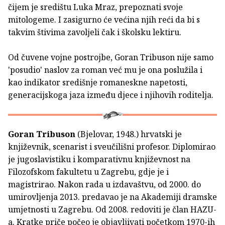
čijem je središtu Luka Mraz, prepoznati svoje
mitologeme. I zasigurno će većina njih reći da bi s
takvim štivima zavoljeli čak i školsku lektiru.
Od čuvene vojne postrojbe, Goran Tribuson nije samo
'posudio' naslov za roman već mu je ona poslužila i
kao indikator središnje romaneskne napetosti,
generacijskoga jaza između djece i njihovih roditelja.
Goran Tribuson
(Bjelovar, 1948.) hrvatski je
književnik, scenarist i sveučilišni profesor. Diplomirao
je jugoslavistiku i komparativnu književnost na
Filozofskom fakultetu u Zagrebu, gdje je i
magistrirao. Nakon rada u izdavaštvu, od 2000. do
umirovljenja 2013. predavao je na Akademiji dramske
umjetnosti u Zagrebu. Od 2008. redoviti je član HAZU-
a. Kratke priče počeo je objavljivati početkom 1970-ih