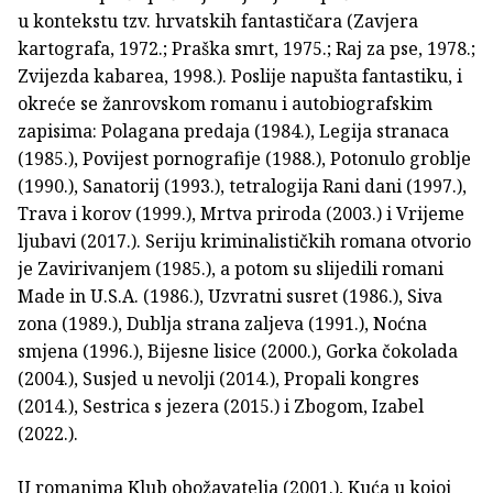
u kontekstu tzv. hrvatskih fantastičara (Zavjera
kartografa, 1972.; Praška smrt, 1975.; Raj za pse, 1978.;
Zvijezda kabarea, 1998.). Poslije napušta fantastiku, i
okreće se žanrovskom romanu i autobiografskim
zapisima: Polagana predaja (1984.), Legija stranaca
(1985.), Povijest pornografije (1988.), Potonulo groblje
(1990.), Sanatorij (1993.), tetralogija Rani dani (1997.),
Trava i korov (1999.), Mrtva priroda (2003.) i Vrijeme
ljubavi (2017.). Seriju kriminalističkih romana otvorio
je Zavirivanjem (1985.), a potom su slijedili romani
Made in U.S.A. (1986.), Uzvratni susret (1986.), Siva
zona (1989.), Dublja strana zaljeva (1991.), Noćna
smjena (1996.), Bijesne lisice (2000.), Gorka čokolada
(2004.), Susjed u nevolji (2014.), Propali kongres
(2014.), Sestrica s jezera (2015.) i Zbogom, Izabel
(2022.).
U romanima Klub obožavatelja (2001.), Kuća u kojoj