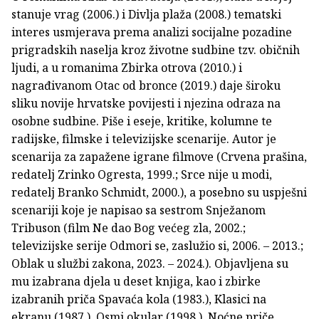
stanuje vrag (2006.) i Divlja plaža (2008.) tematski
interes usmjerava prema analizi socijalne pozadine
prigradskih naselja kroz životne sudbine tzv. običnih
ljudi, a u romanima Zbirka otrova (2010.) i
nagrađivanom Otac od bronce (2019.) daje široku
sliku novije hrvatske povijesti i njezina odraza na
osobne sudbine. Piše i eseje, kritike, kolumne te
radijske, filmske i televizijske scenarije. Autor je
scenarija za zapažene igrane filmove (Crvena prašina,
redatelj Zrinko Ogresta, 1999.; Srce nije u modi,
redatelj Branko Schmidt, 2000.), a posebno su uspješni
scenariji koje je napisao sa sestrom Snježanom
Tribuson (film Ne dao Bog većeg zla, 2002.;
televizijske serije Odmori se, zaslužio si, 2006. – 2013.;
Oblak u službi zakona, 2023. – 2024.). Objavljena su
mu izabrana djela u deset knjiga, kao i zbirke
izabranih priča Spavaća kola (1983.), Klasici na
ekranu (1987.), Osmi okular (1998.), Noćne priče