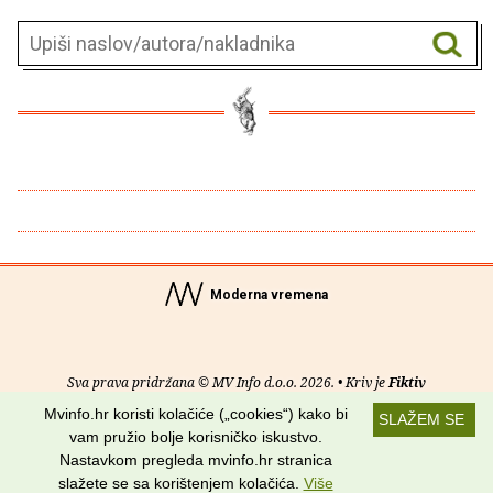
Moderna vremena
Sva prava pridržana © MV Info d.o.o. 2026. • Kriv je
Fiktiv
Mvinfo.hr koristi kolačiće („cookies“) kako bi
SLAŽEM SE
O nama
•
Pomoć
•
Uvjeti korištenja
•
RSS kanali
vam pružio bolje korisničko iskustvo.
Nastavkom pregleda mvinfo.hr stranica
Potraži nas na:
slažete se sa korištenjem kolačića.
Više