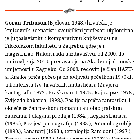
Goran Tribuson
(Bjelovar, 1948.) hrvatski je
književnik, scenarist i sveučilišni profesor. Diplomirao
je jugoslavistiku i komparativnu književnost na
Filozofskom fakultetu u Zagrebu, gdje je i
magistrirao. Nakon rada u izdavaštvu, od 2000. do
umirovljenja 2013. predavao je na Akademiji dramske
umjetnosti u Zagrebu. Od 2008. redoviti je član HAZU-
a. Kratke priče počeo je objavljivati početkom 1970-ih
u kontekstu tzv. hrvatskih fantastičara (Zavjera
kartografa, 1972.; Praška smrt, 1975.; Raj za pse, 1978.;
Zvijezda kabarea, 1998.). Poslije napušta fantastiku, i
okreće se žanrovskom romanu i autobiografskim
zapisima: Polagana predaja (1984.), Legija stranaca
(1985.), Povijest pornografije (1988.), Potonulo groblje
(1990.), Sanatorij (1993.), tetralogija Rani dani (1997.),