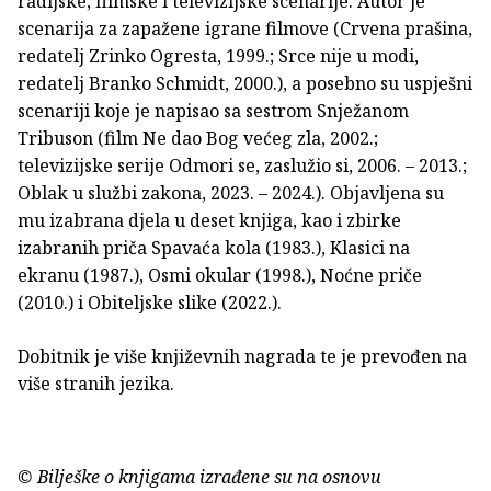
radijske, filmske i televizijske scenarije. Autor je
scenarija za zapažene igrane filmove (Crvena prašina,
redatelj Zrinko Ogresta, 1999.; Srce nije u modi,
redatelj Branko Schmidt, 2000.), a posebno su uspješni
scenariji koje je napisao sa sestrom Snježanom
Tribuson (film Ne dao Bog većeg zla, 2002.;
televizijske serije Odmori se, zaslužio si, 2006. – 2013.;
Oblak u službi zakona, 2023. – 2024.). Objavljena su
mu izabrana djela u deset knjiga, kao i zbirke
izabranih priča Spavaća kola (1983.), Klasici na
ekranu (1987.), Osmi okular (1998.), Noćne priče
(2010.) i Obiteljske slike (2022.).
Dobitnik je više književnih nagrada te je prevođen na
više stranih jezika.
© Bilješke o knjigama izrađene su na osnovu