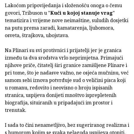
Lakoćom pripovijedanja i složenošću onoga o čemu
govori, Tribuson u "
Kući u kojoj stanuje vrag
"
tematizira i vrijeme nove neimaštine, suludih dosjetki
na putu prema zaradi, kamatarenja, ljubomora,
osveta, štrajkova, ubojstava.
Na Plinari su svi protivnici i prijatelji jer je granica
između ta dva srodstva vrlo neprimjetna. Primajući
njihove priče, čitatelj širi granice zamišljene Plinare i
pri tome, što je nadasve važno, ne osjeća mučninu, već
samom sebi iznova potvrđuje sud o veličini pisca koji
u romanu, redovito i neovisno o broju ispisanih
stranica, uspijeva donijeti mnoštvo isprepletenih
biografija, situiranih u pripadajući im prostor i
trenutak.
I sada to čini nenametljivo, bez sugeriranog realizma i
s humorom kojim se svaka nelagoda uspijeva otopiti.