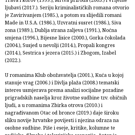
Trava i korov (1999.), Mrtva priroda (2003.) i Vrijeme
ljubavi (2017.). Seriju kriminalističkih romana otvorio
je Zavirivanjem (1985.), a potom su slijedili romani
Made in U.S.A. (1986.), Uzvratni susret (1986.), Siva
zona (1989.), Dublja strana zaljeva (1991.), Noćna
smjena (1996.), Bijesne lisice (2000.), Gorka čokolada
(2004.), Susjed u nevolji (2014.), Propali kongres
(2014.), Sestrica s jezera (2015.) i Zbogom, Izabel
(2022.).
U romanima Klub obožavatelja (2001.), Kuća u kojoj
stanuje vrag (2006.) i Divlja plaža (2008.) tematski
interes usmjerava prema analizi socijalne pozadine
prigradskih naselja kroz životne sudbine tzv. običnih
ljudi, a u romanima Zbirka otrova (2010.) i
nagrađivanom Otac od bronce (2019.) daje široku
sliku novije hrvatske povijesti i njezina odraza na
osobne sudbine. Piše i eseje, kritike, kolumne te