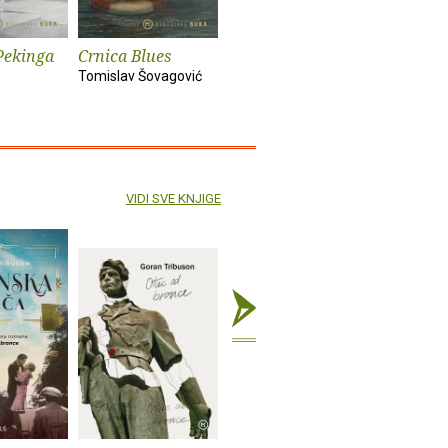
Pekinga
Crnica Blues
Futur treći
Monika i
Tomislav Šovagović
Sandra Vlašić
Darko Pern
VIDI SVE KNJIGE