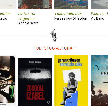
zemlje
29 tužnih
Takav neki dan
Pisma iz 
činjenica
žević
Iva Bezinović-Haydon
Vid Barić
Andrija Škare
– OD ISTOG AUTORA –