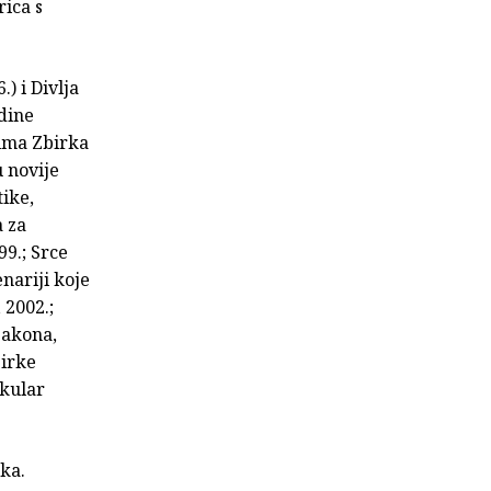
rica s
) i Divlja
adine
nima Zbirka
u novije
tike,
a za
99.; Srce
nariji koje
 2002.;
 zakona,
birke
okular
ika.