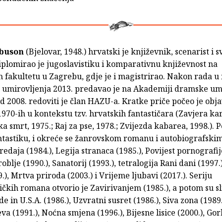
ibuson
(Bjelovar, 1948.) hrvatski je književnik, scenarist i s
iplomirao je jugoslavistiku i komparativnu književnost na
 fakultetu u Zagrebu, gdje je i magistrirao. Nakon rada u 
o umirovljenja 2013. predavao je na Akademiji dramske um
 2008. redoviti je član HAZU-a. Kratke priče počeo je objav
70-ih u kontekstu tzv. hrvatskih fantastičara (Zavjera ka
ka smrt, 1975.; Raj za pse, 1978.; Zvijezda kabarea, 1998.). P
ntastiku, i okreće se žanrovskom romanu i autobiografskim
edaja (1984.), Legija stranaca (1985.), Povijest pornografije
oblje (1990.), Sanatorij (1993.), tetralogija Rani dani (1997.)
.), Mrtva priroda (2003.) i Vrijeme ljubavi (2017.). Seriju
ičkih romana otvorio je Zavirivanjem (1985.), a potom su sli
 in U.S.A. (1986.), Uzvratni susret (1986.), Siva zona (1989.
eva (1991.), Noćna smjena (1996.), Bijesne lisice (2000.), Go