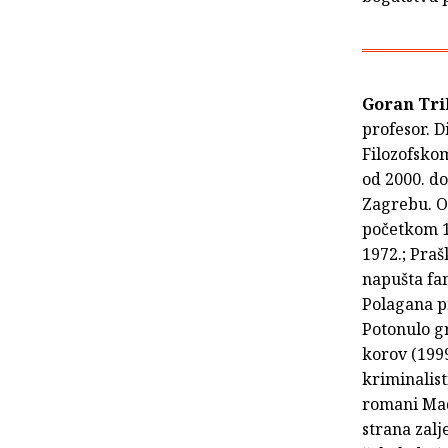
Goran Tr
profesor. D
Filozofskom
od 2000. d
Zagrebu. Od
početkom 19
1972.; Praš
napušta fa
Polagana pr
Potonulo gr
korov (1999
kriminalist
romani Made
strana zalj