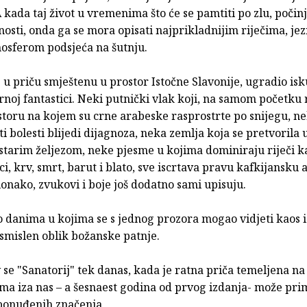
 kada taj život u vremenima što će se pamtiti po zlu, počinj
nosti, onda ga se mora opisati najprikladnijim riječima, je
osferom podsjeća na šutnju.
 u priču smještenu u prostor Istočne Slavonije, ugradio is
noj fantastici. Neki putnički vlak koji, na samom početku r
toru na kojem su crne arabeske rasprostrte po snijegu, nek
sti bolesti blijedi dijagnoza, neka zemlja koja se pretvorila 
starim željezom, neke pjesme u kojima dominiraju riječi ka
ici, krv, smrt, barut i blato, sve iscrtava pravu kafkijansku
 ionako, zvukovi i boje još dodatno sami upisuju.
 o danima u kojima se s jednog prozora mogao vidjeti kaos 
smislen oblik božanske patnje.
se "Sanatorij" tek danas, kada je ratna priča temeljena na
a iza nas – a šesnaest godina od prvog izdanja- može pri
ponuđenih značenja