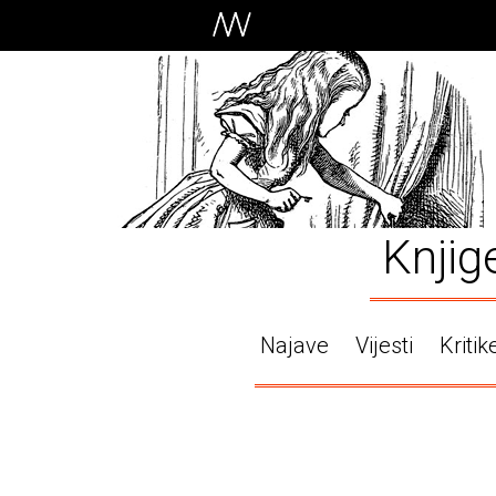
Knjig
Najave
Vijesti
Kritik