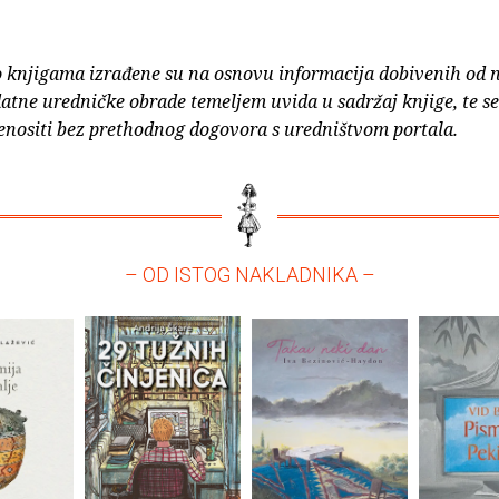
o knjigama izrađene su na osnovu informacija dobivenih od 
atne uredničke obrade temeljem uvida u sadržaj knjige, te s
enositi bez prethodnog dogovora s uredništvom portala.
– OD ISTOG NAKLADNIKA –