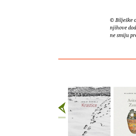
© Bilješke 
njihove dod
ne smiju pr