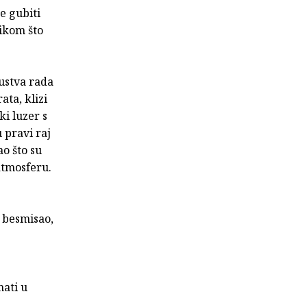
e gubiti
zikom što
kustva rada
ata, klizi
i luzer s
u pravi raj
o što su
 atmosferu.
i besmisao,
mati u