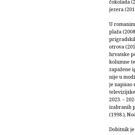
čokolada (2
jezera (201
U romanima 
plaža (2008
prigradskih
otrova (201
hrvatske po
kolumne te 
zapažene ig
nije u modi
je napisao 
televizijsk
2023. – 202
izabranih p
(1998.), Noć
Dobitnik je