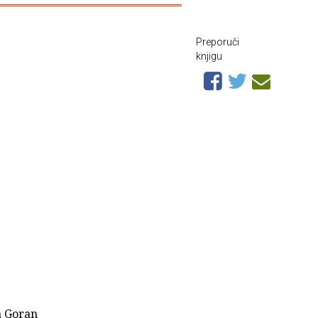
Preporuči
knjigu
a Goran