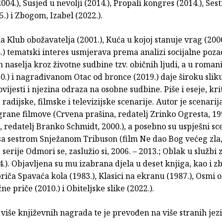
004.), Susjed u nevolji (2014.), Propali kongres (2014.), Sest
5.) i Zbogom, Izabel (2022.).
Klub obožavatelja (2001.), Kuća u kojoj stanuje vrag (2006.
.) tematski interes usmjerava prema analizi socijalne poz
 naselja kroz životne sudbine tzv. običnih ljudi, a u roma
0.) i nagrađivanom Otac od bronce (2019.) daje široku slik
vijesti i njezina odraza na osobne sudbine. Piše i eseje, kri
radijske, filmske i televizijske scenarije. Autor je scenarij
rane filmove (Crvena prašina, redatelj Zrinko Ogresta, 19
, redatelj Branko Schmidt, 2000.), a posebno su uspješni sce
sa sestrom Snježanom Tribuson (film Ne dao Bog većeg zla,
e serije Odmori se, zaslužio si, 2006. – 2013.; Oblak u službi
4.). Objavljena su mu izabrana djela u deset knjiga, kao i z
riča Spavaća kola (1983.), Klasici na ekranu (1987.), Osmi 
ne priče (2010.) i Obiteljske slike (2022.).
 više književnih nagrada te je prevođen na više stranih jez