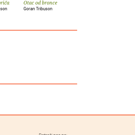
priča
Otac od bronce
Vrijeme ljubavi
Sestrica s
uson
Goran Tribuson
Goran Tribuson
Goran Trib