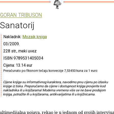
GORAN TRIBUSON
Sanatorij
Nakladnik:
Mozaik knjiga
03/2009.
228 str., meki uvez
ISBN 9789531405034
Cijena: 13.14 eur
Preračunato po fiksnom tečaju konverzije 7,53450 kuna za 1 euro
Cijene knjiga su informativnog karaktera, navodimo prvu cijenu po izlasku
knjige iz tiska. Preporučamo da cijene i dostupnost knjiga provjerite kod
nakladnika ili u knjižarama! Moderna vremena više se ne bave prodajom
knjiga, potražite ih u knjižarama, antikvarijatima ili u knjižnicama.
multimedijalna pojava, rekao je u jednom od svojih intervju