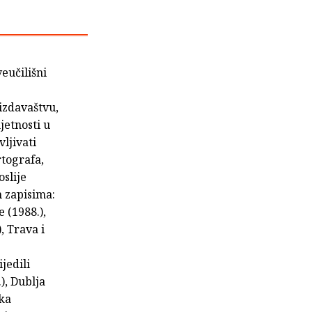
veučilišni
izdavaštvu,
jetnosti u
ljivati
rtografa,
oslije
 zapisima:
 (1988.),
, Trava i
jedili
), Dublja
rka