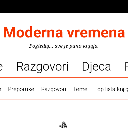
Moderna vremena
Pogledaj... sve je puno knjiga.
e
Razgovori
Djeca
e
Preporuke
Razgovori
Teme
Top lista knji