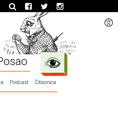
Posao
ga
Podcast
Čitaonica