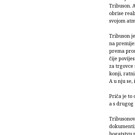
Tribuson. A
obrise real
svojom atm
Tribuson je
na premijer
prema pros
čije povije
za trgovce 
konji, ratn
A u nju se,
Priča je to
a s drugog 
Tribusonov 
dokumentim
bogatstvu 