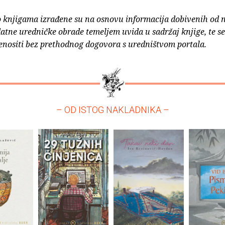
o knjigama izrađene su na osnovu informacija dobivenih od 
atne uredničke obrade temeljem uvida u sadržaj knjige, te s
enositi bez prethodnog dogovora s uredništvom portala.
– OD ISTOG NAKLADNIKA –