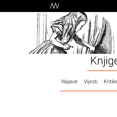
Knjig
Najave
Vijesti
Kritik