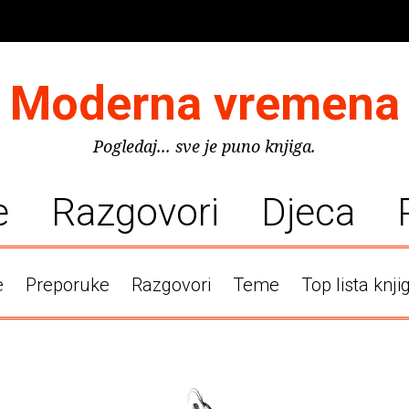
Moderna vremena
Pogledaj... sve je puno knjiga.
e
Razgovori
Djeca
e
Preporuke
Razgovori
Teme
Top lista knji