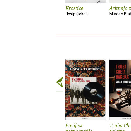
Krastice
Aritmija 
Josip Čekolj
Mladen Bla
Povijest
Truba Ch