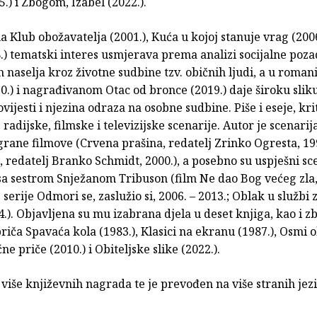
5.) i Zbogom, Izabel (2022.).
Klub obožavatelja (2001.), Kuća u kojoj stanuje vrag (2006.
.) tematski interes usmjerava prema analizi socijalne poz
 naselja kroz životne sudbine tzv. običnih ljudi, a u roma
0.) i nagrađivanom Otac od bronce (2019.) daje široku slik
vijesti i njezina odraza na osobne sudbine. Piše i eseje, kri
radijske, filmske i televizijske scenarije. Autor je scenarij
rane filmove (Crvena prašina, redatelj Zrinko Ogresta, 19
, redatelj Branko Schmidt, 2000.), a posebno su uspješni sce
sa sestrom Snježanom Tribuson (film Ne dao Bog većeg zla,
e serije Odmori se, zaslužio si, 2006. – 2013.; Oblak u službi
4.). Objavljena su mu izabrana djela u deset knjiga, kao i z
riča Spavaća kola (1983.), Klasici na ekranu (1987.), Osmi 
ne priče (2010.) i Obiteljske slike (2022.).
 više književnih nagrada te je prevođen na više stranih jez