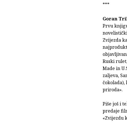
***
Goran Tr
Prvu knjigu
novelističk
Zvijezda ka
najprodukti
objavljivan
Ruski rulet
Made in U.S
zaljeva, Sa
čokolada), 
priroda».
Piše još i 
predaje fil
«Zvijezdu k