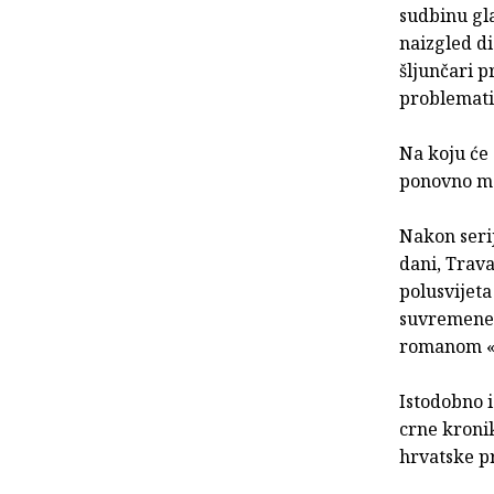
sudbinu gla
naizgled di
šljunčari p
problematič
Na koju će 
ponovno mo
Nakon serij
dani, Trava
polusvijeta
suvremene 
romanom «K
Istodobno i
crne kroni
hrvatske p