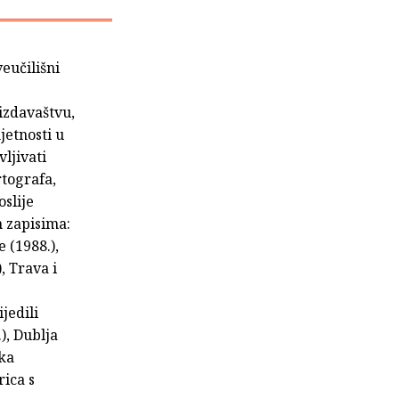
veučilišni
izdavaštvu,
jetnosti u
ljivati
rtografa,
oslije
 zapisima:
 (1988.),
, Trava i
jedili
), Dublja
rka
rica s