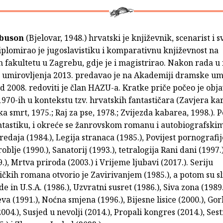
ibuson
(Bjelovar, 1948.) hrvatski je književnik, scenarist i s
iplomirao je jugoslavistiku i komparativnu književnost na
 fakultetu u Zagrebu, gdje je i magistrirao. Nakon rada u 
o umirovljenja 2013. predavao je na Akademiji dramske um
 2008. redoviti je član HAZU-a. Kratke priče počeo je objav
70-ih u kontekstu tzv. hrvatskih fantastičara (Zavjera ka
ka smrt, 1975.; Raj za pse, 1978.; Zvijezda kabarea, 1998.). P
ntastiku, i okreće se žanrovskom romanu i autobiografskim
edaja (1984.), Legija stranaca (1985.), Povijest pornografije
oblje (1990.), Sanatorij (1993.), tetralogija Rani dani (1997.)
.), Mrtva priroda (2003.) i Vrijeme ljubavi (2017.). Seriju
ičkih romana otvorio je Zavirivanjem (1985.), a potom su sli
 in U.S.A. (1986.), Uzvratni susret (1986.), Siva zona (1989.
eva (1991.), Noćna smjena (1996.), Bijesne lisice (2000.), Go
004.), Susjed u nevolji (2014.), Propali kongres (2014.), Sest