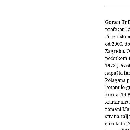
Goran Tr
profesor. D
Filozofskom
od 2000. d
Zagrebu. Od
početkom 19
1972.; Praš
napušta fa
Polagana pr
Potonulo gr
korov (1999
kriminalist
romani Made
strana zalj
čokolada (2