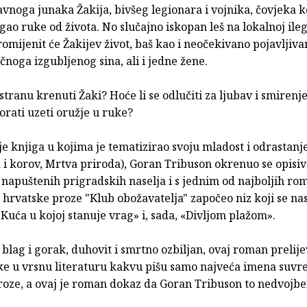
vnoga junaka Žakija, bivšeg legionara i vojnika, čovjeka k
gao ruke od života. No slučajno iskopan leš na lokalnoj ile
romijenit će Žakijev život, baš kao i neočekivano pojavljiv
noga izgubljenog sina, ali i jedne žene.
stranu krenuti Žaki? Hoće li se odlučiti za ljubav i smirenje 
rati uzeti oružje u ruke?
e knjiga u kojima je tematizirao svoju mladost i odrastanj
 i korov, Mrtva priroda), Goran Tribuson okrenuo se opisi
 napuštenih prigradskih naselja i s jednim od najboljih r
hrvatske proze "Klub obožavatelja" započeo niz koji se nas
uća u kojoj stanuje vrag» i, sada, «Divljom plažom».
 blag i gorak, duhovit i smrtno ozbiljan, ovaj roman prelije
ke u vrsnu literaturu kakvu pišu samo najveća imena suv
roze, a ovaj je roman dokaz da Goran Tribuson to nedvojben