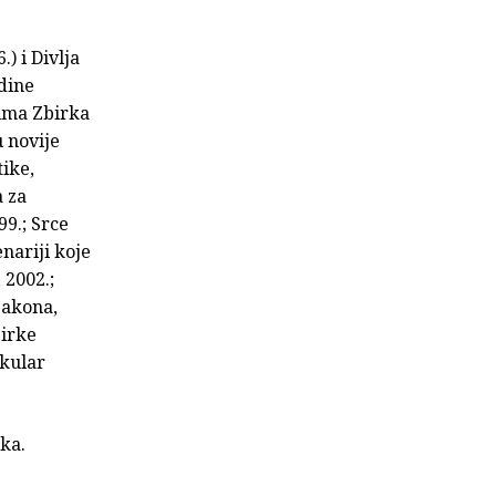
) i Divlja
adine
nima Zbirka
u novije
tike,
a za
99.; Srce
nariji koje
 2002.;
 zakona,
birke
okular
ika.