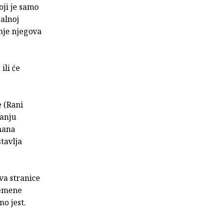
oji je samo
galnoj
anje njegova
ili će
e (Rani
vanju
omana
tavlja
va stranice
remene
o jest.