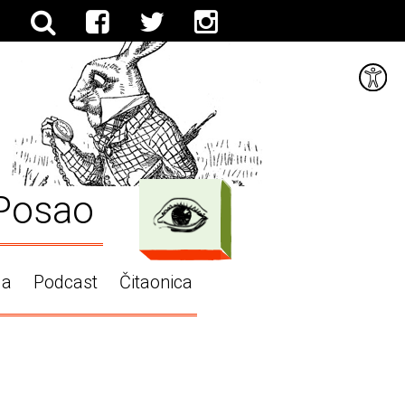
Posao
ga
Podcast
Čitaonica