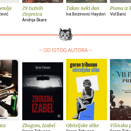
zemlje
29 tužnih
Takav neki dan
Pisma iz 
činjenica
žević
Iva Bezinović-Haydon
Vid Barić
Andrija Škare
– OD ISTOG AUTORA –
ata
Zbogom, Izabel
Obiteljske slike
Vilinska 