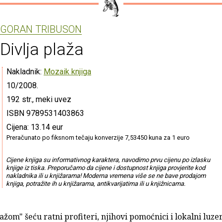
GORAN TRIBUSON
Divlja plaža
Nakladnik:
Mozaik knjiga
10/2008.
192 str., meki uvez
ISBN 9789531403863
Cijena: 13.14 eur
Preračunato po fiksnom tečaju konverzije 7,53450 kuna za 1 euro
Cijene knjiga su informativnog karaktera, navodimo prvu cijenu po izlasku
knjige iz tiska. Preporučamo da cijene i dostupnost knjiga provjerite kod
nakladnika ili u knjižarama! Moderna vremena više se ne bave prodajom
knjiga, potražite ih u knjižarama, antikvarijatima ili u knjižnicama.
ažom" šeću ratni profiteri, njihovi pomoćnici i lokalni luzer