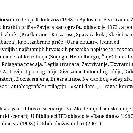
ibuson
rođen je 6. kolovoza 1948. u Bjelovaru, živi i radi u
 kratkih priča «Zavjera kartografa» objavio je 1972., a pot
ih zbirki (Praška smrt, Raj za pse, Spavaća kola, Klasici na
barea), kao i izabrane priče «Osmi okular». Jedan od
vnijih i najčitanijih hrvatskih prozaika napisao je i niz r
ih u nekoliko izdanja (Snijeg u Heidelbergu, Čuješ li nas Fr
, Polagana predaja, Legija stranaca, Zavirivanje, Uzvratni s
.A., Povijest pornografije, Siva zona. Potonulo groblje, Dub
natorij, Noćna smjena, Bijesne lisice, Ne dao Bog većeg zla
kao i autobiografsku trilogiju – «Rani dani», «Trava i korov
televizijske i filmske scenarije. Na Akademiji dramske umjet
mski scenarij. U Biblioteci ITD objavio je «Rane dane» (1997.
abarea» (1998.) i «Klub obožavatelja» (2001.)