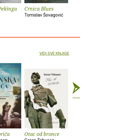
Pekinga
Crnica Blues
Futur treći
Monika i
Tomislav Šovagović
Sandra Vlašić
Darko Pern
VIDI SVE KNJIGE
priča
Otac od bronce
Vrijeme ljubavi
Sestrica s