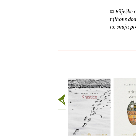
© Bilješke 
njihove dod
ne smiju pr