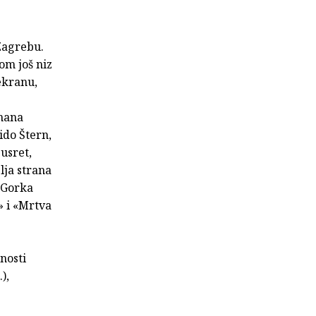
 Zagrebu.
om još niz
 ekranu,
omana
ido Štern,
usret,
lja strana
, Gorka
» i «Mrtva
nosti
),