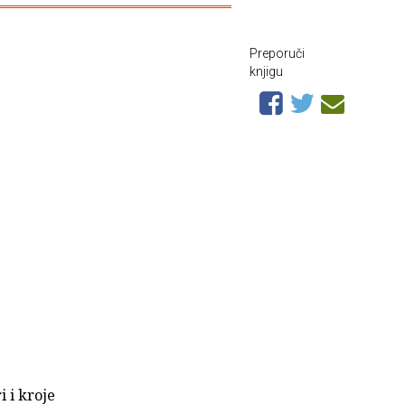
Preporuči
knjigu
i i kroje