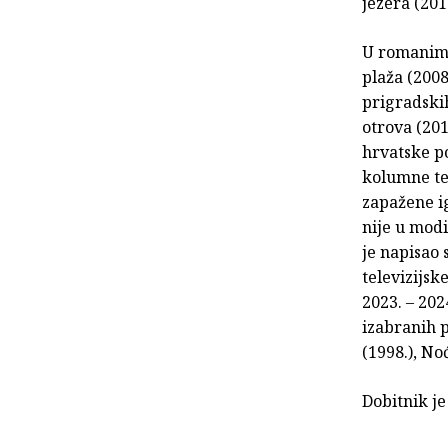
jezera (201
U romanima 
plaža (2008
prigradskih
otrova (201
hrvatske po
kolumne te 
zapažene ig
nije u modi
je napisao 
televizijsk
2023. – 202
izabranih p
(1998.), Noć
Dobitnik je